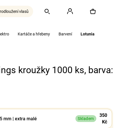
rodloužení vlasů
Hledat
Přihlášení
Nákupní
lektro
Kartáče a hřebeny
Barvení
Lotunia
košík
ings kroužky 1000 ks, barva:
350
,5 mm | extra malé
Skladem
Kč