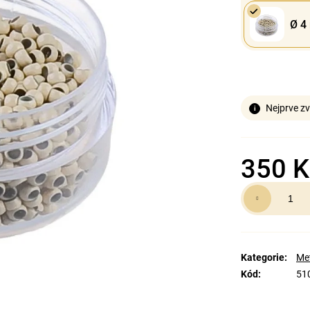
Ø 4
Nejprve zv
350 K
Měrná
cena:
Kategorie
:
Me
Kód
:
51