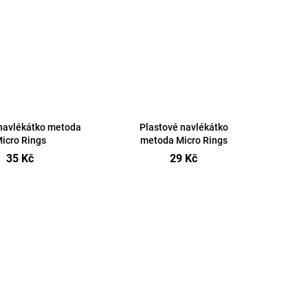
navlékátko metoda
Plastové navlékátko
icro Rings
metoda Micro Rings
35 Kč
29 Kč