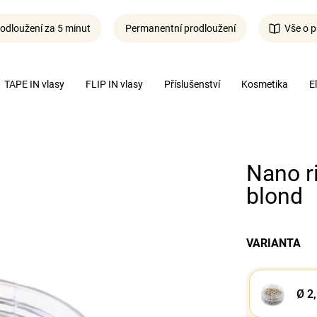
odloužení za 5 minut
Permanentní prodloužení
Vše o p
Co potřebujete najít?
TAPE IN vlasy
FLIP IN vlasy
Příslušenství
Kosmetika
E
Hledat
Nano r
blond
VARIANTA
Ø 2