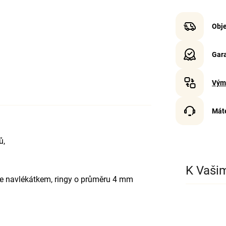
Obje
Gara
Vým
Mát
ů,
K Vaši
e navlékátkem, ringy o průměru 4 mm