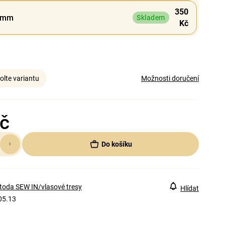
350
 mm
Skladem
Kč
olte variantu
Možnosti doručení
č
Do košíku
toda SEW IN/vlasové tresy
Hlídat
05.13