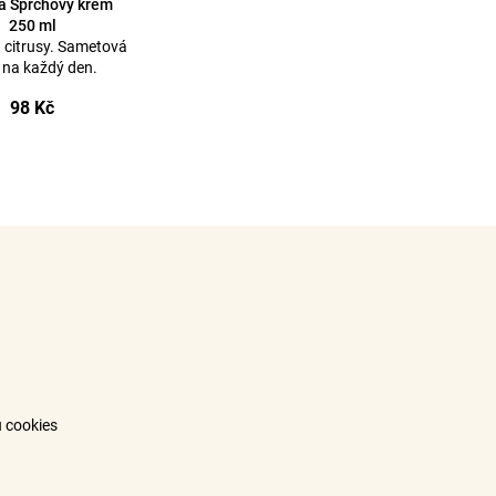
a Sprchový krém
250 ml
a citrusy. Sametová
 na každý den.
98 Kč
 cookies