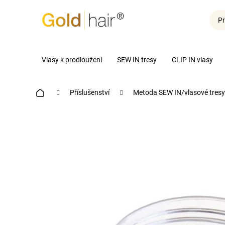
K
Přejít
o
na
Pr
Zpět
Zpět
š
obsah
do
do
í
obchodu
obchodu
k
Vlasy k prodloužení
SEW IN tresy
CLIP IN vlasy
Domů
Příslušenství
Metoda SEW IN/vlasové tresy