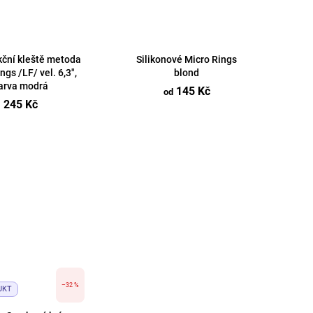
kční kleště metoda
Silikonové Micro Rings
ngs /LF/ vel. 6,3",
blond
arva modrá
145 Kč
od
245 Kč
–32 %
UKT