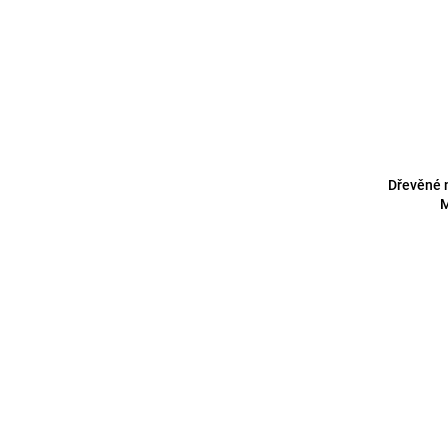
Dřevěné 
M