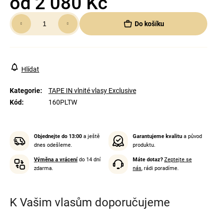
od
2 080 Kč
Měrná
Do košíku
cena:
Hlídat
Kategorie
:
TAPE IN vlnité vlasy Exclusive
Kód
:
160PLTW
Objednejte do 13:00
a ještě
Garantujeme kvalitu
a původ
dnes odešleme.
produktu.
Výměna a vrácení
do 14 dní
Máte dotaz?
Zeptejte se
zdarma.
nás
, rádi poradíme.
K Vašim vlasům doporučujeme