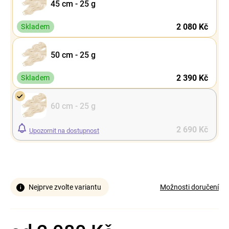
45 cm - 25 g
2 080 Kč
Skladem
50 cm - 25 g
2 390 Kč
Skladem
60 cm - 25 g
2 690 Kč
Upozornit na dostupnost
Nejprve zvolte variantu
Možnosti doručení