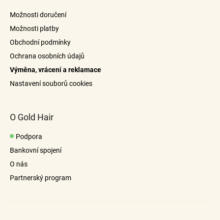
a
Možnosti doručení
t
Možnosti platby
kartáčem na
í
Obchodní podmínky
prodloužené vlasy
Ochrana osobních údajů
Výměna, vrácení a reklamace
info@goldhair.cz
Nastavení souborů cookies
hřebenem s velkými mezerami
O Gold Hair
Podpora
Bankovní spojení
O nás
Partnerský program