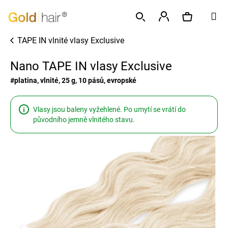
K
Přejít
M
o
na
Zpět
Zpět
š
obsah
Přihlášení
TAPE IN vlnité vlasy Exclusive
í
Hledat
Nákupní
C
k
Nano TAPE IN vlasy Exclusive
o
p
košík
#platina, vlnité, 25 g, 10 pásů, evropské
o
t
Vlasy jsou baleny vyžehlené. Po umytí se vrátí do
ř
původního jemně vlnitého stavu.
e
b
u
j
e
t
e
n