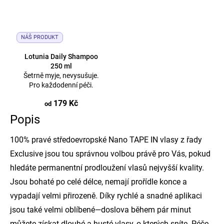
NÁŠ PRODUKT
Lotunia Daily Shampoo
250 ml
Šetrně myje, nevysušuje.
Pro každodenní péči.
179 Kč
od
Popis
100% pravé středoevropské Nano TAPE IN vlasy z řady
Exclusive jsou tou správnou volbou právě pro Vás, pokud
hledáte permanentní prodloužení vlasů nejvyšší kvality.
Jsou bohaté po celé délce, nemají prořídle konce a
vypadají velmi přirozeně. Díky rychlé a snadné aplikaci
jsou také velmi oblíbené—doslova během pár minut
můžete získat dlouhé a husté vlasy, o kterých sníte. Péče