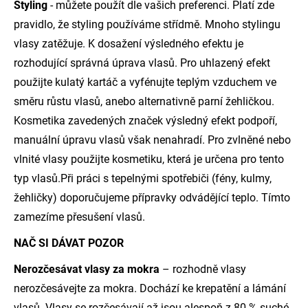
Styling
- můžete použít dle vašich preferenci. Platí zde
pravidlo, že styling používáme střídmě. Mnoho stylingu
vlasy zatěžuje. K dosažení výsledného efektu je
rozhodující správná úprava vlasů. Pro uhlazený efekt
použijte kulatý kartáč a vyfénujte teplým vzduchem ve
směru růstu vlasů, anebo alternativně parní žehličkou.
Kosmetika zavedených značek výsledný efekt podpoří,
manuální úpravu vlasů však nenahradí. Pro zvlněné nebo
vlnité vlasy použijte kosmetiku, která je určena pro tento
typ vlasů.Při práci s tepelnými spotřebiči (fény, kulmy,
žehličky) doporučujeme přípravky odvádějící teplo. Tímto
zamezíme přesušení vlasů.
NAČ SI DÁVAT POZOR
Nerozčesávat vlasy za mokra
– rozhodně vlasy
nerozčesávejte za mokra. Dochází ke krepatění a lámání
vlasů. Vlasy se rozčesávají až jsou alespoň z 80 % suché.