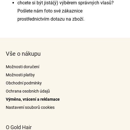
chcete si být jistá(ý) výběrem správných vlasů?
Pošlete nám foto své zákaznice
prostřednictvím dotazu na zboží.
Z
á
Vše o nákupu
p
a
Možnosti doručení
t
Možnosti platby
í
Obchodní podmínky
Ochrana osobních údajů
Výměna, vrácení a reklamace
Nastavení souborů cookies
O Gold Hair