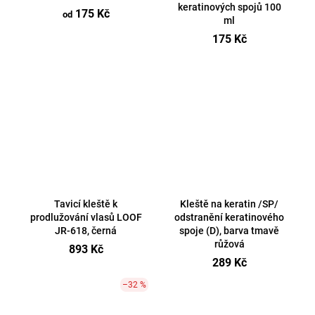
keratinových spojů 100
175 Kč
od
ml
175 Kč
Tavicí kleště k
Kleště na keratin /SP/
prodlužování vlasů LOOF
odstranění keratinového
JR-618, černá
spoje (D), barva tmavě
růžová
893 Kč
289 Kč
–32 %