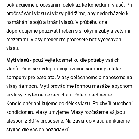
pokračujeme pročesáním délek až ke konečkům vlasů. Při
pročesávání vlasů si vlasy přidržíme, aby nedocházelo k
namáhání spojů a trhání vlasů. V průběhu dne
doporučujeme používat hřeben s širokými zuby a většími
mezerami. Vlasy hřebenem pročešete bez vyčesávání
vlasů.
Mytí vlasů
- používejte kosmetiku dle potřeby vašich
vlasů. Příliš se nedoporučují ovocné šampony a také
šampony pro batolata. Vlasy opláchneme a naneseme na
vlasy šampon. Mytí provádíme formou masáže, abychom
si vlasy zbytečně nezacuchali. Poté opláchneme.
Kondicionér aplikujeme do délek vlasů. Po chvíli působení
kondicionéru vlasy umyjeme. Vlasy rozčešeme až jsou
alespoň z 80 % prosušené. Na závěr do vlasů aplikujeme
styling dle vašich požadavků.