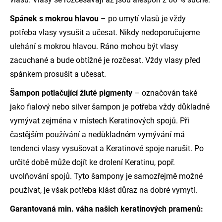
Spánek s mokrou hlavou
– po umytí vlasů je vždy
potřeba vlasy vysušit a učesat. Nikdy nedoporučujeme
ulehání s mokrou hlavou. Ráno mohou být vlasy
zacuchané a bude obtížné je rozčesat. Vždy vlasy před
spánkem prosušit a učesat.
Šampon potlačující žluté pigmenty
– označován také
jako fialový nebo silver šampon je potřeba vždy důkladně
vymývat zejména v místech Keratinových spojů. Při
častějším používání a nedůkladném vymývání má
tendenci vlasy vysušovat a Keratinové spoje narušit. Po
určité době může dojít ke drolení Keratinu, popř.
uvolňování spojů. Tyto šampony je samozřejmě možné
používat, je však potřeba klást důraz na dobré vymytí.
Garantovaná min. váha našich keratinových pramenů: