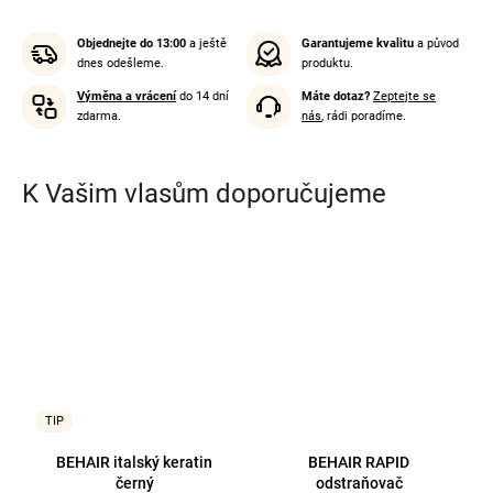
Objednejte do 13:00
a ještě
Garantujeme kvalitu
a původ
dnes odešleme.
produktu.
Výměna a vrácení
do 14 dní
Máte dotaz?
Zeptejte se
zdarma.
nás
, rádi poradíme.
K Vašim vlasům doporučujeme
TIP
BEHAIR italský keratin
BEHAIR RAPID
černý
odstraňovač