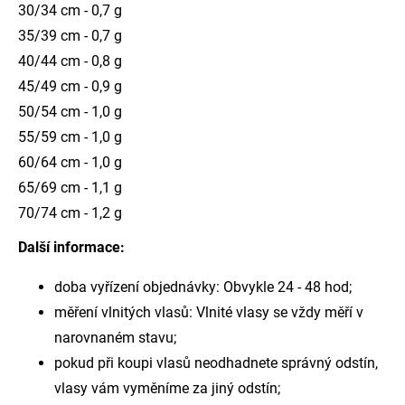
30/34 cm - 0,7 g
35/39 cm - 0,7 g
40/44 cm - 0,8 g
45/49 cm - 0,9 g
50/54 cm - 1,0 g
55/59 cm - 1,0 g
60/64 cm - 1,0 g
65/69 cm - 1,1 g
70/74 cm - 1,2 g
Další informace:
doba vyřízení objednávky: Obvykle 24 - 48 hod;
měření vlnitých vlasů: Vlnité vlasy se vždy měří v
narovnaném stavu;
pokud při koupi vlasů neodhadnete správný odstín,
vlasy vám vyměníme za jiný odstín;