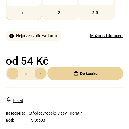
2
2-3
1
Nejprve zvolte variantu
Možnosti doručení
od
54 Kč
Měrná
Do košíku
cena:
Hlídat
Kategorie
:
Středoevropské vlasy - Keratin
Kód
:
1SK6503