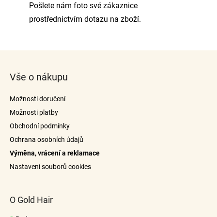
Pošlete nám foto své zákaznice
prostřednictvím dotazu na zboží.
Z
á
Vše o nákupu
p
a
Možnosti doručení
t
Možnosti platby
í
Obchodní podmínky
Ochrana osobních údajů
Výměna, vrácení a reklamace
Nastavení souborů cookies
O Gold Hair