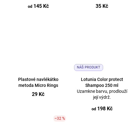
145 Kč
35 Kč
od
NÁŠ PRODUKT
Plastové navlékátko
Lotunia Color protect
metoda Micro Rings
Shampoo 250 ml
Uzamkne barvu, prodlouží
29 Kč
její výdrž.
198 Kč
od
–32 %