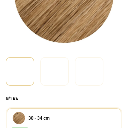
a
j
í
t
?
Hledat
DÉLKA
30 - 34 cm