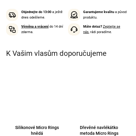
Objednejte do 13:00
a ještě
Garantujeme kvalitu
a původ
dnes odešleme.
produktu.
Výměna a vrácení
do 14 dní
Máte dotaz?
Zeptejte se
zdarma.
nás
, rádi poradíme.
K Vašim vlasům doporučujeme
Silikonové Micro Rings
Dřevěné navlékátko
hnědá
metoda Micro Rings