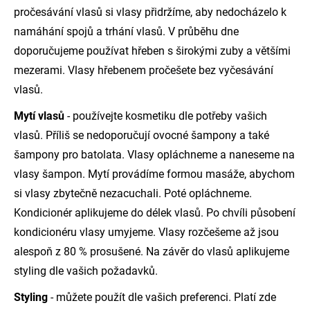
pročesávání vlasů si vlasy přidržíme, aby nedocházelo k
namáhání spojů a trhání vlasů. V průběhu dne
doporučujeme používat hřeben s širokými zuby a většími
mezerami. Vlasy hřebenem pročešete bez vyčesávání
vlasů.
Mytí vlasů
- používejte kosmetiku dle potřeby vašich
vlasů. Příliš se nedoporučují ovocné šampony a také
šampony pro batolata. Vlasy opláchneme a naneseme na
vlasy šampon. Mytí provádíme formou masáže, abychom
si vlasy zbytečně nezacuchali. Poté opláchneme.
Kondicionér aplikujeme do délek vlasů. Po chvíli působení
kondicionéru vlasy umyjeme. Vlasy rozčešeme až jsou
alespoň z 80 % prosušené. Na závěr do vlasů aplikujeme
styling dle vašich požadavků.
Styling
- můžete použít dle vašich preferenci. Platí zde