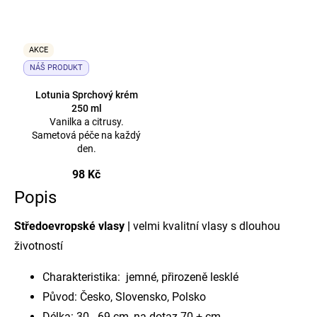
AKCE
NÁŠ PRODUKT
Lotunia Sprchový krém
250 ml
Vanilka a citrusy.
Sametová péče na každý
den.
98 Kč
Popis
Středoevropské vlasy |
velmi kvalitní vlasy s dlouhou
životností
Charakteristika: jemné, přirozeně lesklé
Původ: Česko, Slovensko, Polsko
Délka: 30 - 69 cm, na dotaz 70 + cm