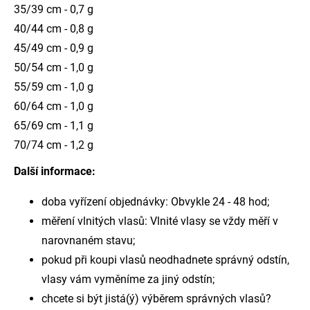
35/39 cm - 0,7 g
40/44 cm - 0,8 g
45/49 cm - 0,9 g
50/54 cm - 1,0 g
55/59 cm - 1,0 g
60/64 cm - 1,0 g
65/69 cm - 1,1 g
70/74 cm - 1,2 g
Další informace:
doba vyřízení objednávky: Obvykle 24 - 48 hod;
měření vlnitých vlasů: Vlnité vlasy se vždy měří v
narovnaném stavu;
pokud při koupi vlasů neodhadnete správný odstín,
vlasy vám vyměníme za jiný odstín;
chcete si být jistá(ý) výběrem správných vlasů?