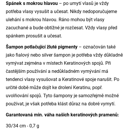
Spánek s mokrou hlavou
– po umytí vlasů je vždy
potřeba vlasy vysušit a učesat. Nikdy nedoporučujeme
ulehání s mokrou hlavou. Ráno mohou být vlasy
zacuchané a bude obtížné je rozčesat. Vždy vlasy před
spánkem prosušit a učesat.
Šampon potlačující žluté pigmenty
– označován také
jako fialový nebo silver šampon je potřeba vždy důkladně
vymývat zejména v místech Keratinových spojů. Při
častějším používání a nedůkladném vymývání má
tendenci vlasy vysušovat a Keratinové spoje narušit. Po
určité době může dojít ke drolení Keratinu, popř.
uvolňování spojů. Tyto šampony je samozřejmě možné
používat, je však potřeba klást důraz na dobré vymytí.
Garantovaná min. váha našich keratinových pramenů:
30/34 cm - 0,7 g