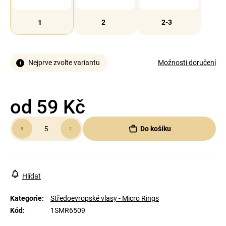
2
2-3
1
Nejprve zvolte variantu
Možnosti doručení
od
59 Kč
Měrná
Do košíku
cena:
Hlídat
Kategorie
:
Středoevropské vlasy - Micro Rings
Kód
:
1SMR6509