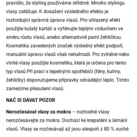
pravidlo, že styling používáme střídmě. Mnoho stylingu
vlasy zatěžuje. K dosažení výsledného efektu je
rozhodující správná úprava vlasů. Pro uhlazený efekt
použijte kulatý kartáč a vyfénujte teplým vzduchem ve
směru růstu vlasů, anebo alternativně parní žehličkou.
Kosmetika zavedených značek výsledný efekt podpoří,
manuální úpravu vlasů však nenahradí. Pro zvlněné nebo
vlnité vlasy použijte kosmetiku, která je určena pro tento
typ vlasů.Při práci s tepelnými spotřebiči (fény, kulmy,
žehličky) doporučujeme přípravky odvádějící teplo. Tímto
zamezíme přesušení vlasů.
NAČ SI DÁVAT POZOR
Nerozčesávat vlasy za mokra
– rozhodně vlasy
nerozčesávejte za mokra. Dochází ke krepatění a lámání
vlasů. Vlasy se rozčesávají až jsou alespoň z 80 % suché.