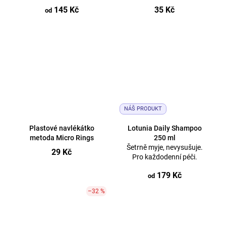
145 Kč
35 Kč
od
NÁŠ PRODUKT
Plastové navlékátko
Lotunia Daily Shampoo
metoda Micro Rings
250 ml
Šetrně myje, nevysušuje.
29 Kč
Pro každodenní péči.
179 Kč
od
–32 %