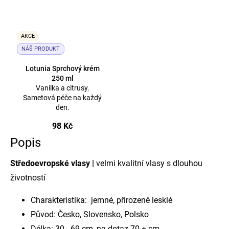
AKCE
NÁŠ PRODUKT
Lotunia Sprchový krém
250 ml
Vanilka a citrusy.
Sametová péče na každý
den.
98 Kč
Popis
Středoevropské vlasy |
velmi kvalitní vlasy s dlouhou
životností
Charakteristika: jemné, přirozeně lesklé
Původ: Česko, Slovensko, Polsko
Délka: 30 - 69 cm, na dotaz 70 + cm