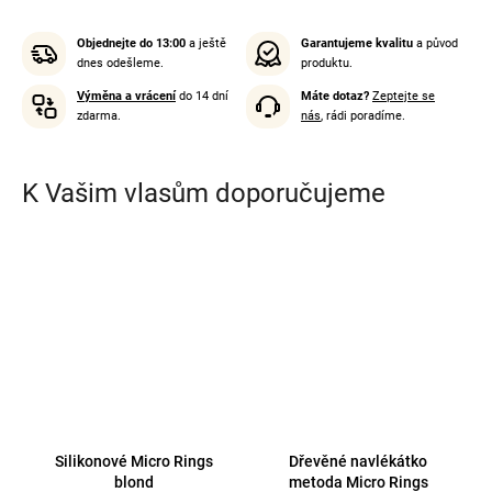
Objednejte do 13:00
a ještě
Garantujeme kvalitu
a původ
dnes odešleme.
produktu.
Výměna a vrácení
do 14 dní
Máte dotaz?
Zeptejte se
zdarma.
nás
, rádi poradíme.
K Vašim vlasům doporučujeme
Silikonové Micro Rings
Dřevěné navlékátko
blond
metoda Micro Rings