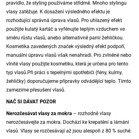
pravidlo, že styling používáme střídmě. Mnoho stylingu
vlasy zatěžuje. K dosažení výsledného efektu je
rozhodující správná úprava vlasů. Pro uhlazený efekt
použijte kulatý kartáč a vyfénujte teplým vzduchem ve
směru růstu vlasů, anebo alternativně parní žehličkou.
Kosmetika zavedených značek výsledný efekt podpoří,
manuální úpravu vlasů však nenahradí. Pro zvlněné nebo
vlnité vlasy použijte kosmetiku, která je určena pro tento
typ vlasů.Při práci s tepelnými spotřebiči (fény, kulmy,
žehličky) doporučujeme přípravky odvádějící teplo. Tímto
zamezíme přesušení vlasů.
NAČ SI DÁVAT POZOR
Nerozčesávat vlasy za mokra
– rozhodně vlasy
nerozčesávejte za mokra. Dochází ke krepatění a lámání
vlasů. Vlasy se rozčesávají až jsou alespoň z 80 % suché.