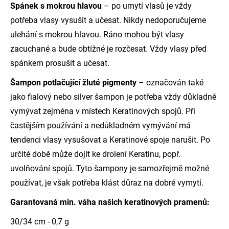
Spánek s mokrou hlavou
– po umytí vlasů je vždy
potřeba vlasy vysušit a učesat. Nikdy nedoporučujeme
ulehání s mokrou hlavou. Ráno mohou být vlasy
zacuchané a bude obtížné je rozčesat. Vždy vlasy před
spánkem prosušit a učesat.
Šampon potlačující žluté pigmenty
– označován také
jako fialový nebo silver šampon je potřeba vždy důkladně
vymývat zejména v místech Keratinových spojů. Při
častějším používání a nedůkladném vymývání má
tendenci vlasy vysušovat a Keratinové spoje narušit. Po
určité době může dojít ke drolení Keratinu, popř.
uvolňování spojů. Tyto šampony je samozřejmě možné
používat, je však potřeba klást důraz na dobré vymytí.
Garantovaná min. váha našich keratinových pramenů:
30/34 cm - 0,7 g