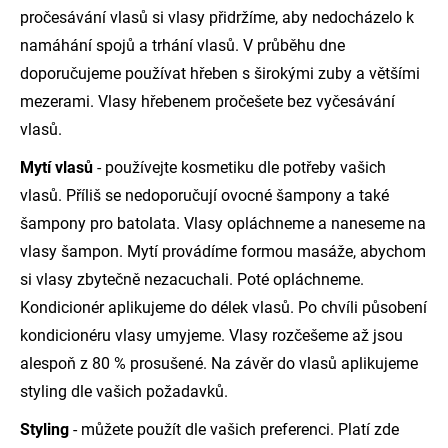
pročesávání vlasů si vlasy přidržíme, aby nedocházelo k
namáhání spojů a trhání vlasů. V průběhu dne
doporučujeme používat hřeben s širokými zuby a většími
mezerami. Vlasy hřebenem pročešete bez vyčesávání
vlasů.
Mytí vlasů
- používejte kosmetiku dle potřeby vašich
vlasů. Příliš se nedoporučují ovocné šampony a také
šampony pro batolata. Vlasy opláchneme a naneseme na
vlasy šampon. Mytí provádíme formou masáže, abychom
si vlasy zbytečně nezacuchali. Poté opláchneme.
Kondicionér aplikujeme do délek vlasů. Po chvíli působení
kondicionéru vlasy umyjeme. Vlasy rozčešeme až jsou
alespoň z 80 % prosušené. Na závěr do vlasů aplikujeme
styling dle vašich požadavků.
Styling
- můžete použít dle vašich preferenci. Platí zde