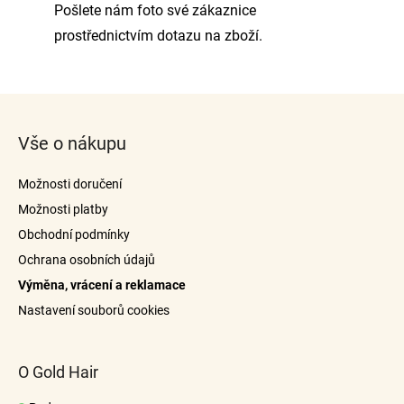
Pošlete nám foto své zákaznice
prostřednictvím dotazu na zboží.
Z
á
Vše o nákupu
p
a
Možnosti doručení
t
Možnosti platby
í
Obchodní podmínky
Ochrana osobních údajů
Výměna, vrácení a reklamace
Nastavení souborů cookies
O Gold Hair