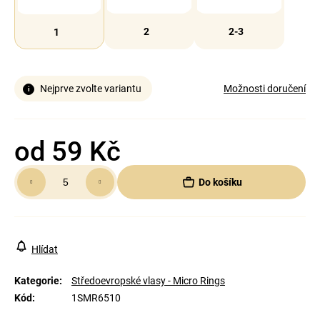
2
2-3
1
Nejprve zvolte variantu
Možnosti doručení
od
59 Kč
Měrná
Do košíku
cena:
Hlídat
Kategorie
:
Středoevropské vlasy - Micro Rings
Kód
:
1SMR6510