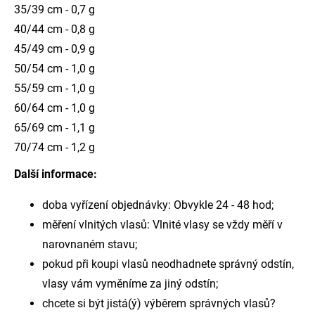
35/39 cm - 0,7 g
40/44 cm - 0,8 g
45/49 cm - 0,9 g
50/54 cm - 1,0 g
55/59 cm - 1,0 g
60/64 cm - 1,0 g
65/69 cm - 1,1 g
70/74 cm - 1,2 g
Další informace:
doba vyřízení objednávky: Obvykle 24 - 48 hod;
měření vlnitých vlasů: Vlnité vlasy se vždy měří v
narovnaném stavu;
pokud při koupi vlasů neodhadnete správný odstín,
vlasy vám vyměníme za jiný odstín;
chcete si být jistá(ý) výběrem správných vlasů?