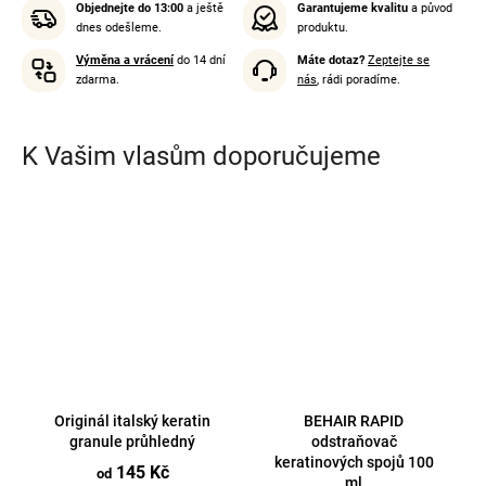
Objednejte do 13:00
a ještě
Garantujeme kvalitu
a původ
dnes odešleme.
produktu.
Výměna a vrácení
do 14 dní
Máte dotaz?
Zeptejte se
zdarma.
nás
, rádi poradíme.
K Vašim vlasům doporučujeme
Originál italský keratin
BEHAIR RAPID
granule průhledný
odstraňovač
keratinových spojů 100
145 Kč
od
ml