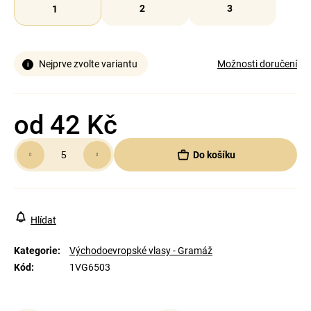
2
3
1
Nejprve zvolte variantu
Možnosti doručení
od
42 Kč
Měrná
Do košíku
cena:
Hlídat
Kategorie
:
Východoevropské vlasy - Gramáž
Kód
:
1VG6503