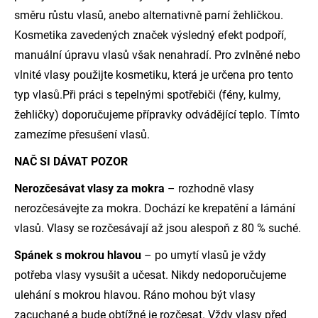
směru růstu vlasů, anebo alternativně parní žehličkou.
Kosmetika zavedených značek výsledný efekt podpoří,
manuální úpravu vlasů však nenahradí. Pro zvlněné nebo
vlnité vlasy použijte kosmetiku, která je určena pro tento
typ vlasů.Při práci s tepelnými spotřebiči (fény, kulmy,
žehličky) doporučujeme přípravky odvádějící teplo. Tímto
zamezíme přesušení vlasů.
NAČ SI DÁVAT POZOR
Nerozčesávat vlasy za mokra
– rozhodně vlasy
nerozčesávejte za mokra. Dochází ke krepatění a lámání
vlasů. Vlasy se rozčesávají až jsou alespoň z 80 % suché.
Spánek s mokrou hlavou
– po umytí vlasů je vždy
potřeba vlasy vysušit a učesat. Nikdy nedoporučujeme
ulehání s mokrou hlavou. Ráno mohou být vlasy
zacuchané a bude obtížné je rozčesat. Vždy vlasy před