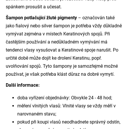
spánkem prosušit a učesat.
Šampon potlačující žluté pigmenty
– označován také
jako fialový nebo silver šampon je potřeba vždy důkladně
vymývat zejména v místech Keratinových spojů. Při
častějším používání a nedůkladném vymývání má
tendenci vlasy vysušovat a Keratinové spoje narušit. Po
určité době může dojít ke drolení Keratinu, popř.
uvolňování spojů. Tyto šampony je samozřejmě možné
používat, je však potřeba klást důraz na dobré vymytí.
Další informace:
doba vyřízení objednávky: Obvykle 24 - 48 hod;
měření vlnitých vlasů: Vlnité vlasy se vždy měří v
narovnaném stavu;
pokud při koupi vlasů neodhadnete správný odstín,