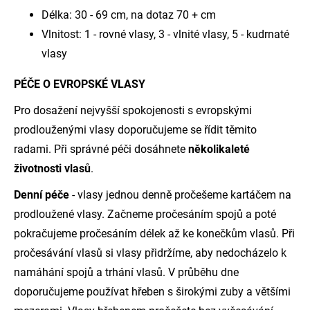
Délka: 30 - 69 cm, na dotaz 70 + cm
Vlnitost: 1 - rovné vlasy, 3 - vlnité vlasy, 5 - kudrnaté
vlasy
PÉČE O EVROPSKÉ VLASY
Pro dosažení nejvyšší spokojenosti s evropskými
prodlouženými vlasy doporučujeme se řídit těmito
radami. Při správné péči dosáhnete
několikaleté
životnosti vlasů
.
Denní péče
- vlasy jednou denně pročešeme kartáčem na
prodloužené vlasy. Začneme pročesáním spojů a poté
pokračujeme pročesáním délek až ke konečkům vlasů. Při
pročesávání vlasů si vlasy přidržíme, aby nedocházelo k
namáhání spojů a trhání vlasů. V průběhu dne
doporučujeme používat hřeben s širokými zuby a většími