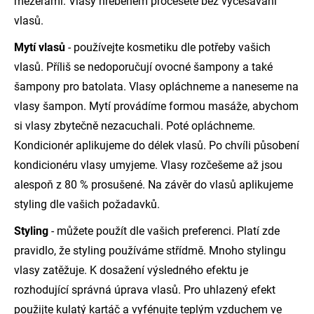
mezerami. Vlasy hřebenem pročešete bez vyčesávání
vlasů.
Mytí vlasů
- používejte kosmetiku dle potřeby vašich
vlasů. Příliš se nedoporučují ovocné šampony a také
šampony pro batolata. Vlasy opláchneme a naneseme na
vlasy šampon. Mytí provádíme formou masáže, abychom
si vlasy zbytečně nezacuchali. Poté opláchneme.
Kondicionér aplikujeme do délek vlasů. Po chvíli působení
kondicionéru vlasy umyjeme. Vlasy rozčešeme až jsou
alespoň z 80 % prosušené. Na závěr do vlasů aplikujeme
styling dle vašich požadavků.
Styling
- můžete použít dle vašich preferenci. Platí zde
pravidlo, že styling používáme střídmě. Mnoho stylingu
vlasy zatěžuje. K dosažení výsledného efektu je
rozhodující správná úprava vlasů. Pro uhlazený efekt
použijte kulatý kartáč a vyfénujte teplým vzduchem ve