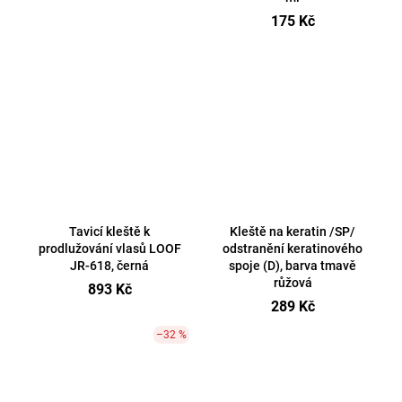
175 Kč
Tavicí kleště k
Kleště na keratin /SP/
prodlužování vlasů LOOF
odstranění keratinového
JR-618, černá
spoje (D), barva tmavě
růžová
893 Kč
289 Kč
–32 %