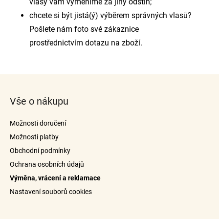
vlasy vám vyměníme za jiný odstín;
chcete si být jistá(ý) výběrem správných vlasů?
Pošlete nám foto své zákaznice
prostřednictvím dotazu na zboží.
Z
á
Vše o nákupu
p
a
Možnosti doručení
t
Možnosti platby
í
Obchodní podmínky
Ochrana osobních údajů
Výměna, vrácení a reklamace
Nastavení souborů cookies