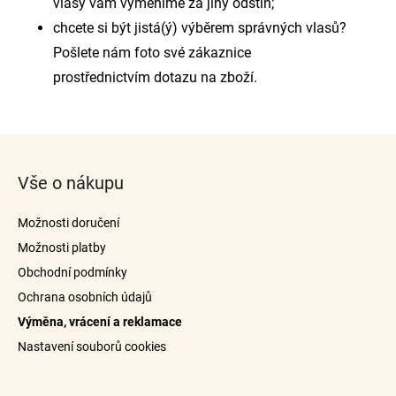
vlasy vám vyměníme za jiný odstín;
chcete si být jistá(ý) výběrem správných vlasů?
Pošlete nám foto své zákaznice
prostřednictvím dotazu na zboží.
Z
á
Vše o nákupu
p
a
Možnosti doručení
t
Možnosti platby
í
Obchodní podmínky
Ochrana osobních údajů
Výměna, vrácení a reklamace
Nastavení souborů cookies