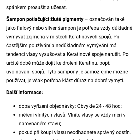
spánkem prosušit a učesat.
Šampon potlačující žluté pigmenty
– označován také
jako fialový nebo silver šampon je potřeba vždy důkladně
vymývat zejména v místech Keratinových spojů. Při
častějším používání a nedůkladném vymývání má
tendenci vlasy vysušovat a Keratinové spoje narušit. Po
určité době může dojít ke drolení Keratinu, popř.
uvolňování spojů. Tyto šampony je samozřejmě možné
používat, je však potřeba klást důraz na dobré vymytí.
Další informace:
doba vyřízení objednávky: Obvykle 24 - 48 hod;
měření vlnitých vlasů: Vlnité vlasy se vždy měří v
narovnaném stavu;
pokud při koupi vlasů neodhadnete správný odstín,