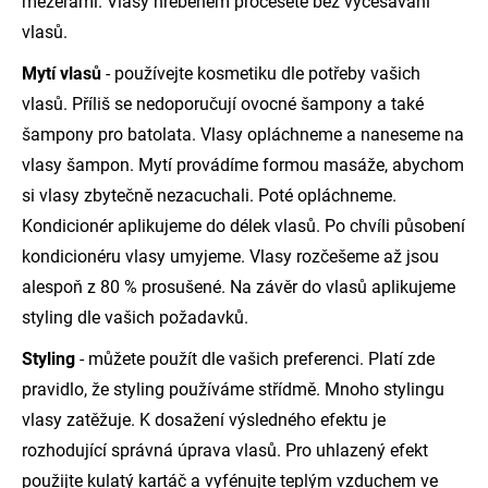
mezerami. Vlasy hřebenem pročešete bez vyčesávání
vlasů.
Mytí vlasů
- používejte kosmetiku dle potřeby vašich
vlasů. Příliš se nedoporučují ovocné šampony a také
šampony pro batolata. Vlasy opláchneme a naneseme na
vlasy šampon. Mytí provádíme formou masáže, abychom
si vlasy zbytečně nezacuchali. Poté opláchneme.
Kondicionér aplikujeme do délek vlasů. Po chvíli působení
kondicionéru vlasy umyjeme. Vlasy rozčešeme až jsou
alespoň z 80 % prosušené. Na závěr do vlasů aplikujeme
styling dle vašich požadavků.
Styling
- můžete použít dle vašich preferenci. Platí zde
pravidlo, že styling používáme střídmě. Mnoho stylingu
vlasy zatěžuje. K dosažení výsledného efektu je
rozhodující správná úprava vlasů. Pro uhlazený efekt
použijte kulatý kartáč a vyfénujte teplým vzduchem ve