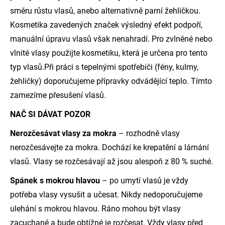
směru růstu vlasů, anebo alternativně parní žehličkou.
Kosmetika zavedených značek výsledný efekt podpoří,
manuální úpravu vlasů však nenahradí. Pro zvlněné nebo
vlnité vlasy použijte kosmetiku, která je určena pro tento
typ vlasů.Při práci s tepelnými spotřebiči (fény, kulmy,
žehličky) doporučujeme přípravky odvádějící teplo. Tímto
zamezíme přesušení vlasů.
NAČ SI DÁVAT POZOR
Nerozčesávat vlasy za mokra
– rozhodně vlasy
nerozčesávejte za mokra. Dochází ke krepatění a lámání
vlasů. Vlasy se rozčesávají až jsou alespoň z 80 % suché.
Spánek s mokrou hlavou
– po umytí vlasů je vždy
potřeba vlasy vysušit a učesat. Nikdy nedoporučujeme
ulehání s mokrou hlavou. Ráno mohou být vlasy
zacuchané a bude obtížné je rozčesat. Vždy vlasy před