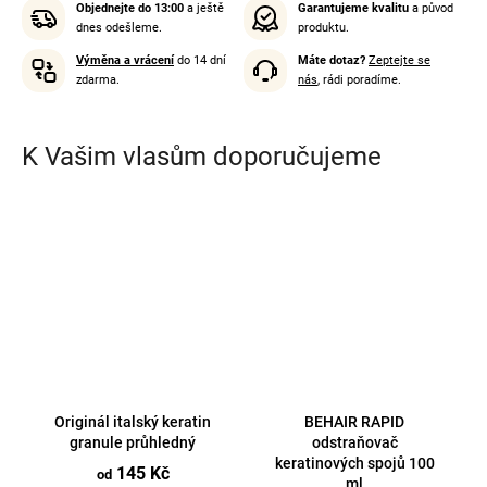
Objednejte do 13:00
a ještě
Garantujeme kvalitu
a původ
dnes odešleme.
produktu.
Výměna a vrácení
do 14 dní
Máte dotaz?
Zeptejte se
zdarma.
nás
, rádi poradíme.
K Vašim vlasům doporučujeme
Originál italský keratin
BEHAIR RAPID
granule průhledný
odstraňovač
keratinových spojů 100
145 Kč
od
ml