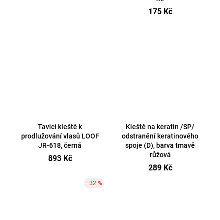
175 Kč
Tavicí kleště k
Kleště na keratin /SP/
prodlužování vlasů LOOF
odstranění keratinového
JR-618, černá
spoje (D), barva tmavě
růžová
893 Kč
289 Kč
–32 %