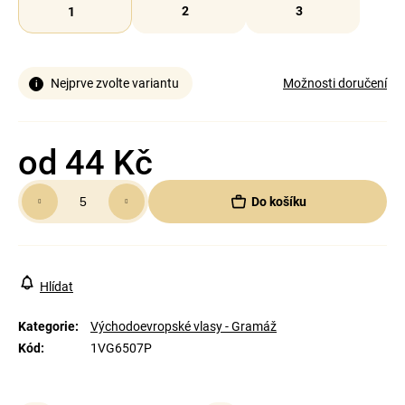
2
3
1
Nejprve zvolte variantu
Možnosti doručení
od
44 Kč
Měrná
Do košíku
cena:
Hlídat
Kategorie
:
Východoevropské vlasy - Gramáž
Kód
:
1VG6507P