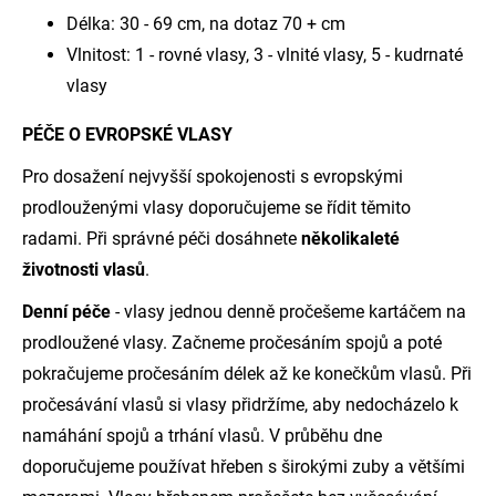
Délka: 30 - 69 cm, na dotaz 70 + cm
Vlnitost: 1 - rovné vlasy, 3 - vlnité vlasy, 5 - kudrnaté
vlasy
PÉČE O EVROPSKÉ VLASY
Pro dosažení nejvyšší spokojenosti s evropskými
prodlouženými vlasy doporučujeme se řídit těmito
radami. Při správné péči dosáhnete
několikaleté
životnosti vlasů
.
Denní péče
- vlasy jednou denně pročešeme kartáčem na
prodloužené vlasy. Začneme pročesáním spojů a poté
pokračujeme pročesáním délek až ke konečkům vlasů. Při
pročesávání vlasů si vlasy přidržíme, aby nedocházelo k
namáhání spojů a trhání vlasů. V průběhu dne
doporučujeme používat hřeben s širokými zuby a většími