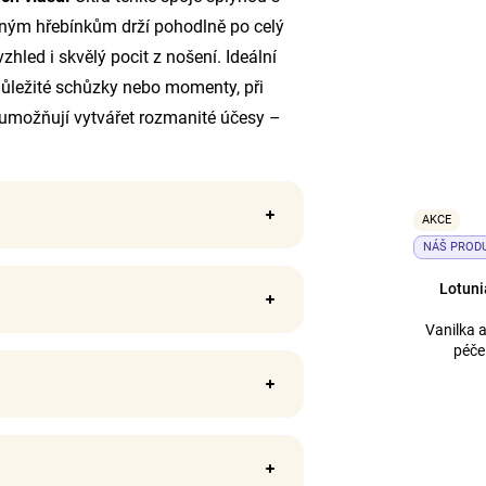
dným hřebínkům drží pohodlně po celý
zhled i skvělý pocit z nošení. Ideální
, důležité schůzky nebo momenty, při
a umožňují vytvářet rozmanité účesy –
AKCE
NÁŠ PROD
Lotuni
Vanilka 
péče