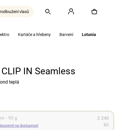
rodloužení vlasů
Hledat
Přihlášení
Nákupní
lektro
Kartáče a hřebeny
Barvení
Lotunia
košík
CLIP IN Seamless
lond teplá
cm - 90 g
2 240
Kč
Upozornit na dostupnost