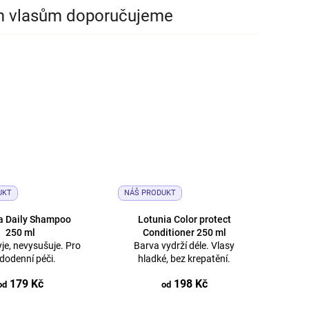
m vlasům doporučujeme
UKT
NÁŠ PRODUKT
a Daily Shampoo
Lotunia Color protect
250 ml
Conditioner 250 ml
je, nevysušuje. Pro
Barva vydrží déle. Vlasy
dodenní péči.
hladké, bez krepatění.
179 Kč
198 Kč
od
od