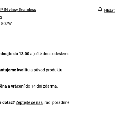
P IN vlasy Seamless
Hlídat
w
1807W
dnejte do 13:00
a ještě dnes odešleme.
ntujeme kvalitu
a původ produktu.
ěna a vrácení
do 14 dní zdarma.
e dotaz?
Zeptejte se nás
, rádi poradíme.