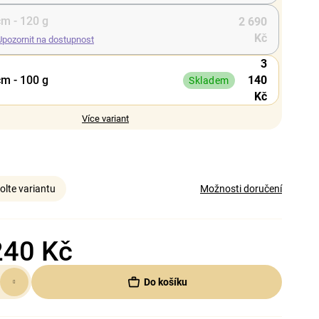
cm - 120 g
2 690
Kč
Upozornit na dostupnost
3
cm - 100 g
140
Skladem
Kč
Více variant
olte variantu
Možnosti doručení
240 Kč
Do košíku