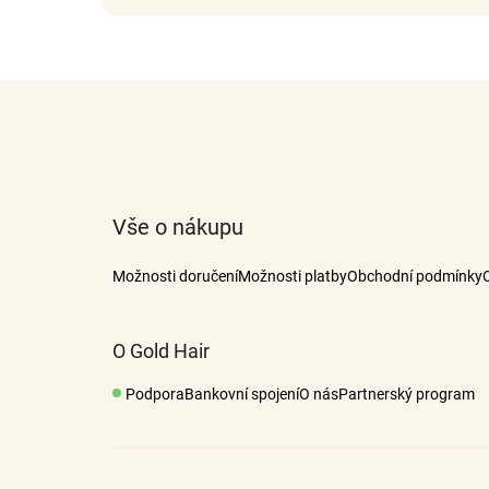
Z
á
p
a
t
Vše o nákupu
í
Možnosti doručení
Možnosti platby
Obchodní podmínky
O Gold Hair
Podpora
Bankovní spojení
O nás
Partnerský program