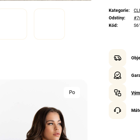
Kategorie
:
CLI
Odstíny
:
#7
Kód
:
S6
Obje
Gara
Po
Vým
Mát