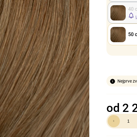
40 
50 
Nejprve zv
od
2 
Měrná
cena: