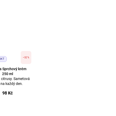
–32 %
UKT
a Sprchový krém
250 ml
a citrusy. Sametová
 na každý den.
98 Kč