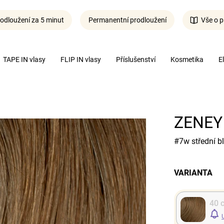
odloužení za 5 minut
Permanentní prodloužení
Vše o p
Co potřebujete najít?
TAPE IN vlasy
FLIP IN vlasy
Příslušenství
Kosmetika
E
Hledat
ZENEY 
#7w střední b
VARIANTA
40 