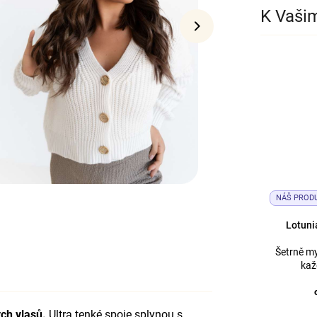
K Vaši
NÁŠ PROD
Lotuni
Šetrně my
kaž
ch vlasů.
Ultra tenké spoje splynou s