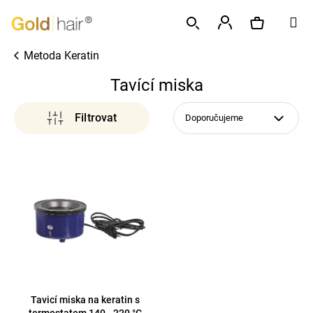
K
Přejít
M
o
na
Zpět
Zpět
š
obsah
Přihlášení
Metoda Keratin
í
Hledat
Nákupní
C
k
Tavící miska
o
p
košík
Doporučujeme
o
t
V
ř
ý
e
p
b
i
u
s
j
p
e
r
t
o
e
d
Tavicí miska na keratin s
n