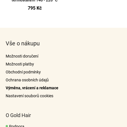
termostatem 140 - 220 °C
u
a
795 Kč
k
j
t
O
í
ů
v
t
Z
l
?
á
á
Vše o nákupu
p
d
a
a
Možnosti doručení
c
t
í
Možnosti platby
í
p
Hledat
Obchodní podmínky
r
Ochrana osobních údajů
v
Výměna, vrácení a reklamace
k
y
Nastavení souborů cookies
v
ý
p
O Gold Hair
i
s
Podpora