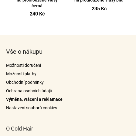
na prodloužené vlasy
na prodloužené vlasy bílá
u
černá
a
235 Kč
k
240 Kč
j
t
í
ů
O
t
v
Z
?
l
á
á
Vše o nákupu
p
d
a
a
Možnosti doručení
c
t
í
Možnosti platby
Hledat
í
p
Obchodní podmínky
r
Ochrana osobních údajů
v
Výměna, vrácení a reklamace
k
y
Nastavení souborů cookies
v
ý
p
O Gold Hair
i