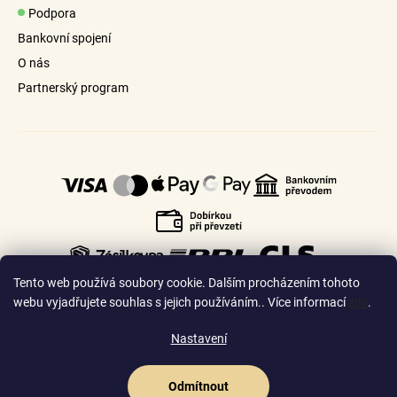
s
Podpora
u
Bankovní spojení
O nás
Partnerský program
Tento web používá soubory cookie. Dalším procházením tohoto
webu vyjadřujete souhlas s jejich používáním.. Více informací
zde
.
Nastavení
🇨🇿
🇸🇰
Česko
Slovensko
Odmítnout