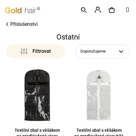
K
Přejít
M
o
na
Zpět
Zpět
š
obsah
Přihlášení
Příslušenství
í
Hledat
Nákupní
C
k
Ostatní
o
p
košík
Doporučujeme
o
t
V
ř
ý
e
p
b
i
u
s
j
p
e
r
t
o
e
d
Textilní obal s věšákem
Textilní obal s věšákem
n