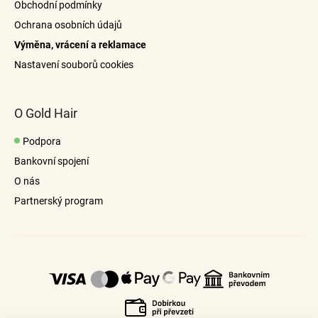
p
Obchodní podmínky
r
Ochrana osobních údajů
v
Výměna, vrácení a reklamace
k
y
Nastavení souborů cookies
v
ý
p
O Gold Hair
i
s
Podpora
u
Bankovní spojení
O nás
Partnerský program