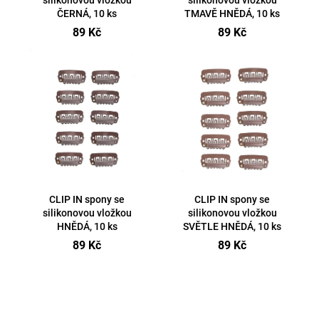
silikonovou vložkou
silikonovou vložkou
u
ČERNÁ, 10 ks
TMAVĚ HNĚDÁ, 10 ks
a
k
89 Kč
89 Kč
j
t
í
ů
t
?
Hledat
CLIP IN spony se
CLIP IN spony se
silikonovou vložkou
silikonovou vložkou
HNĚDÁ, 10 ks
SVĚTLE HNĚDÁ, 10 ks
89 Kč
89 Kč