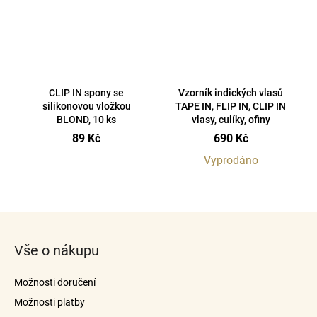
CLIP IN spony se
Vzorník indických vlasů
silikonovou vložkou
TAPE IN, FLIP IN, CLIP IN
BLOND, 10 ks
vlasy, culíky, ofiny
89 Kč
690 Kč
Vyprodáno
O
v
Z
l
á
á
Vše o nákupu
p
d
a
a
Možnosti doručení
c
t
í
Možnosti platby
í