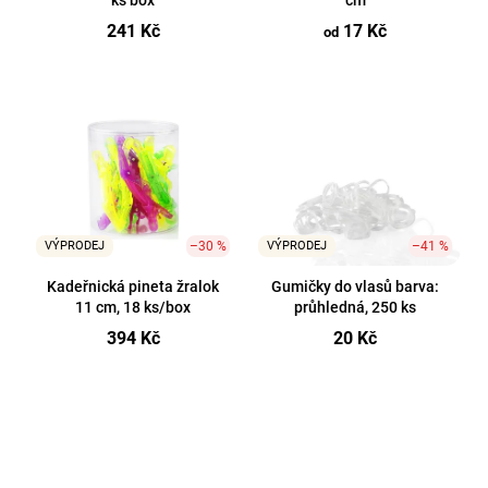
ks box
cm
u
a
241 Kč
17 Kč
k
od
j
t
í
ů
t
?
VÝPRODEJ
–30 %
VÝPRODEJ
–41 %
Hledat
Kadeřnická pineta žralok
Gumičky do vlasů barva:
11 cm, 18 ks/box
průhledná, 250 ks
394 Kč
20 Kč