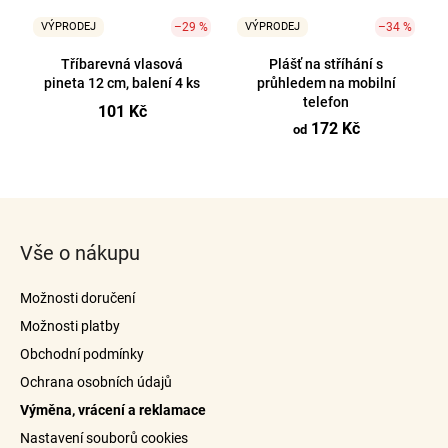
VÝPRODEJ
–29 %
VÝPRODEJ
–34 %
Tříbarevná vlasová
Plášť na stříhání s
pineta 12 cm, balení 4 ks
průhledem na mobilní
telefon
101 Kč
172 Kč
od
O
v
Z
l
á
á
Vše o nákupu
p
d
a
a
Možnosti doručení
c
t
í
Možnosti platby
í
p
Obchodní podmínky
r
Ochrana osobních údajů
v
Výměna, vrácení a reklamace
k
y
Nastavení souborů cookies