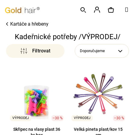
K
Přejít
M
o
na
Zpět
Zpět
š
obsah
Přihlášení
Kartáče a hřebeny
í
Hledat
Nákupní
C
k
Kadeřnické potřeby /VÝPRODEJ/
o
p
košík
Doporučujeme
o
t
V
ř
ý
e
p
b
i
u
s
j
p
e
r
t
VÝPRODEJ
–30 %
VÝPRODEJ
–30 %
o
e
d
Skřipec na vlasy plast 36
Velká pineta plast/kov 15
n