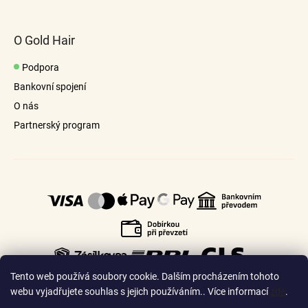
v
ý
p
O Gold Hair
i
s
Podpora
u
Bankovní spojení
O nás
Partnerský program
Tento web používá soubory cookie. Dalším procházením tohoto
webu vyjadřujete souhlas s jejich používáním.. Více informací
zde
.