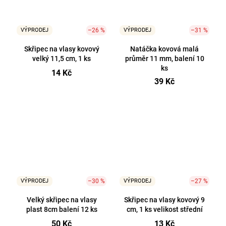
VÝPRODEJ
–26 %
VÝPRODEJ
–31 %
Skřipec na vlasy kovový
Natáčka kovová malá
velký 11,5 cm, 1 ks
průměr 11 mm, balení 10
ks
14 Kč
39 Kč
VÝPRODEJ
–30 %
VÝPRODEJ
–27 %
Velký skřipec na vlasy
Skřipec na vlasy kovový 9
plast 8cm balení 12 ks
cm, 1 ks velikost střední
50 Kč
13 Kč