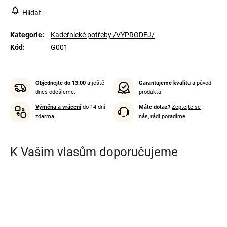
Hlídat
Kategorie
:
Kadeřnické potřeby /VÝPRODEJ/
Kód
:
G001
Objednejte do 13:00
a ještě
Garantujeme kvalitu
a původ
dnes odešleme.
produktu.
Výměna a vrácení
do 14 dní
Máte dotaz?
Zeptejte se
zdarma.
nás
, rádi poradíme.
K Vašim vlasům doporučujeme