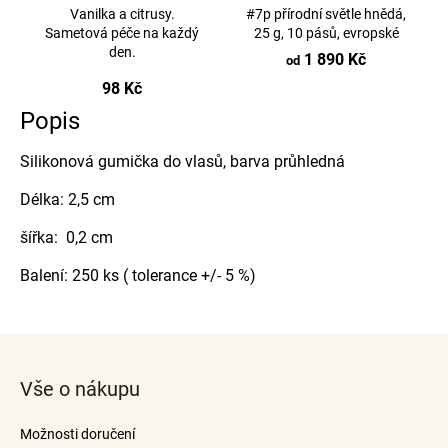
Vanilka a citrusy.
#7p přírodní světle hnědá,
Sametová péče na každý
25 g, 10 pásů, evropské
den.
1 890 Kč
od
98 Kč
Popis
Silikonová gumička do vlasů, barva průhledná
Délka: 2,5 cm
šířka: 0,2 cm
Balení: 250 ks ( tolerance +/- 5 %)
Z
á
Vše o nákupu
p
a
Možnosti doručení