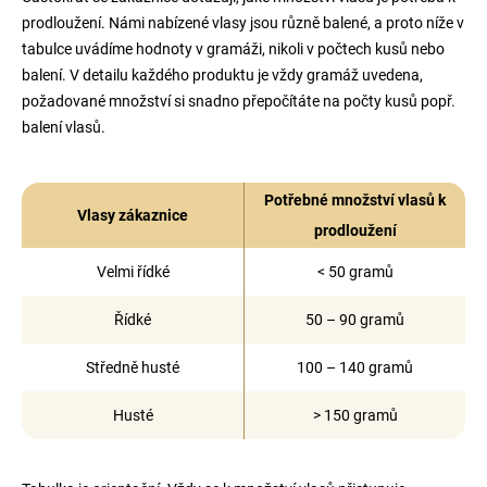
prodloužení. Námi nabízené vlasy jsou různě balené, a proto níže v
tabulce uvádíme hodnoty v gramáži, nikoli v počtech kusů nebo
balení. V detailu každého produktu je vždy gramáž uvedena,
požadované množství si snadno přepočítáte na počty kusů popř.
balení vlasů.
Potřebné množství vlasů k
Vlasy zákaznice
prodloužení
Velmi řídké
< 50 gramů
Řídké
50 – 90 gramů
Středně husté
100 – 140 gramů
Husté
> 150 gramů