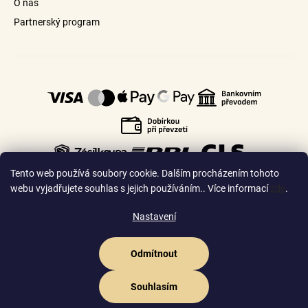
O nás
Partnerský program
Tento web používá soubory cookie. Dalším procházením tohoto
webu vyjadřujete souhlas s jejich používáním.. Více informací
zde
.
Nastavení
🇨🇿
🇸🇰
Česko
Slovensko
Odmítnout
Vytvořil Shoptet Premium
Souhlasím
Copyright 2026
Goldhair.cz
. Všechna práva vyhrazena.