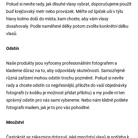
Pokud si nevíte rady, jak dlouhé vlasy vybrat, doporučujeme použít
a
buď krejčovský metr nebo provázek. Měřte od špiček uší v týlu
j
hlavy kolmo dolů do místa, kam chcete, aby vám vlasy
í
dosahovaly. Podle naměřené délky potom zvolíte konkrétní délku
t
vlasů.
?
Odstín
Naše produkty jsou vyfoceny profesionálním fotografem a
klademe důraz na to, aby odpovídaly skutečnosti. Samozřejmě
Hledat
různá zařízení mohou odstín trochu pozměnit. Pokud si nevíte
rady a chcete odstín co nejpřesnější, přiložte do vaší objednávky
fotografii (v košíku je možnost přidat přílohu) a my podle ní ten
správný odstín pro vás sami vybereme. Nebo nám klidně pošlete
fotografii mailem, jak je to pro vás pohodlné.
Množství
Častokrát se zákaznice dotazují, jaké množství vlasů je potřeba k