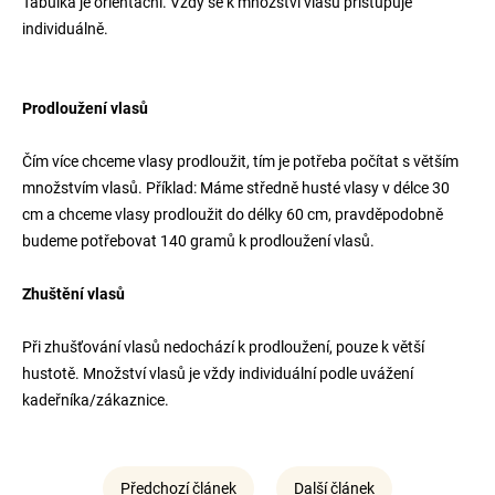
Tabulka je orientační. Vždy se k množství vlasů přistupuje
individuálně.
Prodloužení vlasů
Čím více chceme vlasy prodloužit, tím je potřeba počítat s větším
množstvím vlasů. Příklad: Máme středně husté vlasy v délce 30
cm a chceme vlasy prodloužit do délky 60 cm, pravděpodobně
budeme potřebovat 140 gramů k prodloužení vlasů.
Zhuštění vlasů
Při zhušťování vlasů nedochází k prodloužení, pouze k větší
hustotě. Množství vlasů je vždy individuální podle uvážení
kadeřníka/zákaznice.
Předchozí článek
Další článek