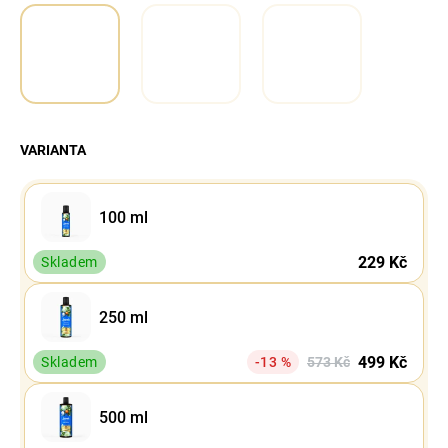
VARIANTA
100 ml
229 Kč
Skladem
250 ml
499 Kč
Skladem
-13 %
573 Kč
500 ml