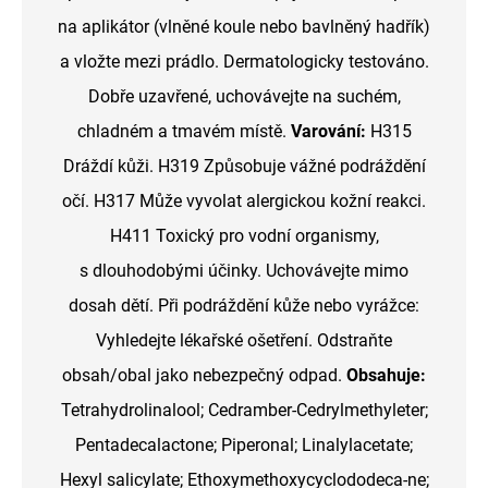
na aplikátor (vlněné koule nebo bavlněný hadřík)
a vložte mezi prádlo. Dermatologicky testováno.
Dobře uzavřené, uchovávejte na suchém,
chladném a tmavém místě.
Varování:
H315
Dráždí kůži. H319 Způsobuje vážné podráždění
očí. H317 Může vyvolat alergickou kožní reakci.
H411 Toxický pro vodní organismy,
s dlouhodobými účinky. Uchovávejte mimo
dosah dětí. Při podráždění kůže nebo vyrážce:
Vyhledejte lékařské ošetření. Odstraňte
obsah/obal jako nebezpečný odpad.
Obsahuje:
Tetrahydrolinalool; Cedramber-Cedrylmethyleter;
Pentadecalactone; Piperonal; Linalylacetate;
Hexyl salicylate; Ethoxymethoxycyclododeca-ne;