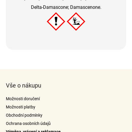
Delta-Damascone; Damascenone.
Z
á
Vše o nákupu
p
a
Možnosti doručení
t
Možnosti platby
í
Obchodní podmínky
Ochrana osobních údajů
Výměna, vrácení a reklamace