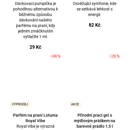
Dávkovací pumpička je
Osvěžující symfonie, kde
pohodlnou alternativou k
se setkává lehkost s
běžnému způsobu
energií.
dávkování našeho
82 Kč
parfému na praní, kdy
jedním zmáčknutím
vytlačíte 1 ml.
29 Kč
–49 %
–20 %
VÝPRODEJ
AKCE
Parfém na praní Lotunia
Přírodní prací gel s
Royal Vibe
mýdlovým práškem na
Royal Vibe je výrazná
barevné prádlo 1,5 l