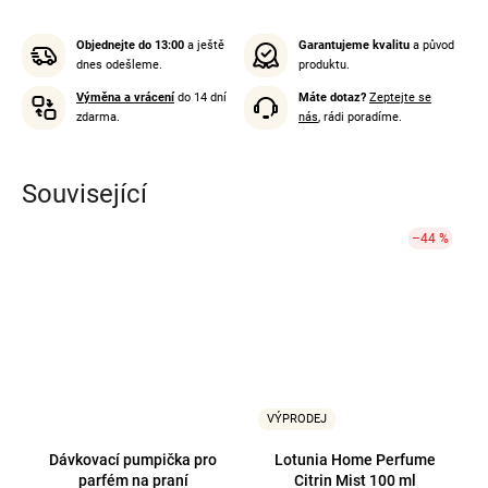
Objednejte do 13:00
a ještě
Garantujeme kvalitu
a původ
dnes odešleme.
produktu.
Výměna a vrácení
do 14 dní
Máte dotaz?
Zeptejte se
zdarma.
nás
, rádi poradíme.
Související
–44 %
VÝPRODEJ
Dávkovací pumpička pro
Lotunia Home Perfume
parfém na praní
Citrin Mist 100 ml