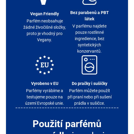
Bez parabenů a PBT
Vegan Friendly
látek
Parfém neobsahuje
V parfému najdete
žádné živočišné složky,
pouze rostlinné
proto je vhodný pro
ingredience, bez
Vegany.
syntetických
konzervantů.
Vyrobeno v EU
Do pračky i sušičky
Parfémy vyrábíme a
Parfém můžete použít
testujeme pouze na
při praní nebo při sušení
území Evropské unie.
prádla v sušičce.
Použití parfémů