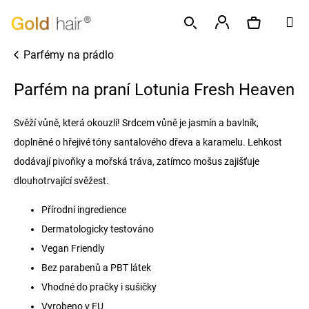
K
Přejít
M
o
na
Zpět
Zpět
š
obsah
Přihlášení
Parfémy na prádlo
í
Hledat
Nákupní
C
k
Parfém na praní Lotunia Fresh Heaven
o
p
košík
Svěží vůně, která okouzlí! Srdcem vůně je jasmín a bavlník,
o
doplněné o hřejivé tóny santalového dřeva a karamelu. Lehkost
t
ř
dodávají pivoňky a mořská tráva, zatímco mošus zajišťuje
e
dlouhotrvající svěžest.
b
Přírodní ingredience
u
Dermatologicky testováno
j
Vegan Friendly
e
Bez parabenů a PBT látek
t
e
Vhodné do pračky i sušičky
n
Vyrobeno v EU