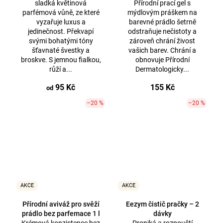
sladká květinová
Přírodní prací gel s
parfémová vůně, ze které
mýdlovým práškem na
vyzařuje luxus a
barevné prádlo šetrně
jedinečnost. Překvapí
odstraňuje nečistoty a
svými bohatými tóny
zároveň chrání živost
šťavnaté švestky a
vašich barev. Chrání a
broskve. S jemnou fialkou,
obnovuje Přírodní
růží a...
Dermatologicky...
95 Kč
155 Kč
od
–20 %
–20 %
AKCE
AKCE
Přírodní aviváž pro svěží
Eezym čistič pračky – 2
prádlo bez parfemace 1 l
dávky