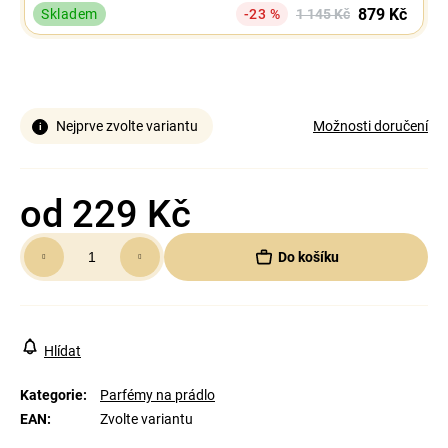
879 Kč
Skladem
-23 %
1 145 Kč
Nejprve zvolte variantu
Možnosti doručení
od
229 Kč
Měrná
Do košíku
cena:
Hlídat
Kategorie
:
Parfémy na prádlo
EAN
:
Zvolte variantu