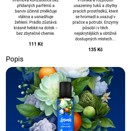
Krémová konzistence bez
Proniká a rozpouští
přidaných parfémů a
usazeniny tuků a zbytky
barviv účinně změkčuje
pracích prostředků, které
vlákna a usnadňuje
se hromadí a usazují v
žehlení. Prádlo zůstává
pračce a potrubí. Enzymy
krásně hebké na dotek –
působí i v těch
bez zbytečné chemie.
nejskrytějších a obtížně
dostupných místech...
111 Kč
135 Kč
Popis