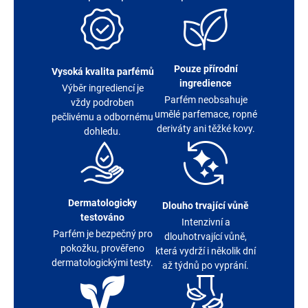
Pouze přírodní
Vysoká kvalita parfémů
ingredience
Výběr ingrediencí je
Parfém neobsahuje
vždy podroben
umělé parfemace, ropné
pečlivému a odbornému
deriváty ani těžké kovy.
dohledu.
Dermatologicky
Dlouho trvající vůně
testováno
Intenzivní a
Parfém je bezpečný pro
dlouhotrvající vůně,
pokožku, prověřeno
která vydrží i několik dní
dermatologickými testy.
až týdnů po vyprání.