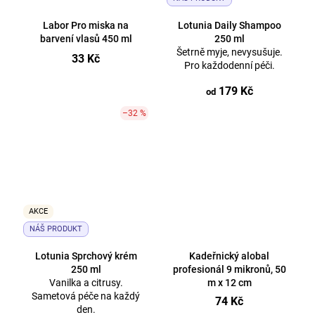
Labor Pro miska na
Lotunia Daily Shampoo
barvení vlasů 450 ml
250 ml
Šetrně myje, nevysušuje.
33 Kč
Pro každodenní péči.
179 Kč
od
–32 %
AKCE
NÁŠ PRODUKT
Lotunia Sprchový krém
Kadeřnický alobal
250 ml
profesionál 9 mikronů, 50
Vanilka a citrusy.
m x 12 cm
Sametová péče na každý
74 Kč
den.