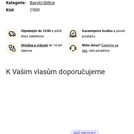
Kategorie
:
Barvící štětce
Kód
:
C500
Objednejte do 13:00
a ještě
Garantujeme kvalitu
a původ
dnes odešleme.
produktu.
Výměna a vrácení
do 14 dní
Máte dotaz?
Zeptejte se
zdarma.
nás
, rádi poradíme.
K Vašim vlasům doporučujeme
NÁŠ PRODUKT