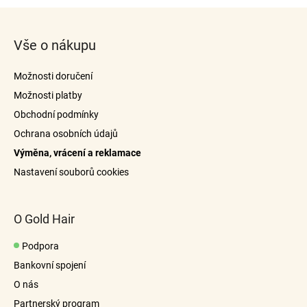
Z
á
Vše o nákupu
p
a
Možnosti doručení
t
Možnosti platby
í
Obchodní podmínky
Ochrana osobních údajů
Výměna, vrácení a reklamace
Nastavení souborů cookies
O Gold Hair
Podpora
Bankovní spojení
O nás
Partnerský program