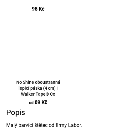
98 Kč
No Shine oboustranná
lepicí páska (4 cm) |
Walker Tape® Co
89 Kč
od
Popis
Malý barvící štětec od firmy Labor.