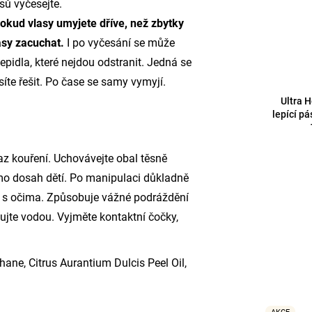
sů vyčesejte.
okud vlasy umyjete dříve, než zbytky
lasy zacuchat.
I po vyčesání se může
epidla, které nejdou odstranit. Jedná se
íte řešit. Po čase se samy vymyjí.
Ultra 
lepící pá
az kouření. Uchovávejte obal těsně
mo dosah dětí. Po manipulaci důkladně
 s očima. Způsobuje vážné podráždění
hujte vodou. Vyjměte kontaktní čočky,
ane, Citrus Aurantium Dulcis Peel Oil,