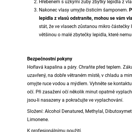
Hřebenem s úzkými zuby zbytky lepidla z vla
Nakonec vlasy umyjte
čisticím šamponem
.
P
lepidla z vlasů odstraníte, mohou se vám v
stát, že ve vlasech zůstanou mikro částečky l
většinou o malé zbytečky lepidla, které nemus
Bezpečnostní pokyny
Hořlavá kapalina a páry. Chraňte před teplem. Zák
uzavřený, na dobře větraném místě, v chladu a mi
omyjte ruce vodou a mýdlem. Vyhněte se kontaktu
očí. Při zasažení očí několik minut opatrně vyplac
jsou-li nasazeny a pokračujte ve vyplachování.
Složení: Alcohol Denatured, Methylal, Dibutoxymeth
Limonene.
K profesionálnímu použití.