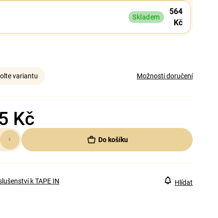
564
Skladem
Kč
olte variantu
Možnosti doručení
5 Kč
Do košíku
slušenství k TAPE IN
Hlídat