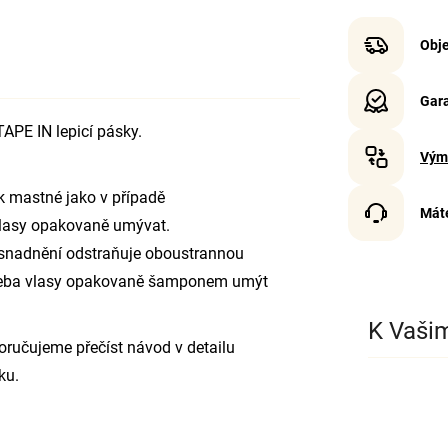
Obje
Gara
TAPE IN lepicí pásky.
Vým
ik mastné jako v případě
Mát
vlasy opakovaně umývat.
a snadnění odstraňuje oboustrannou
třeba vlasy opakovaně šamponem umýt
K Vaši
oručujeme přečíst návod v detailu
ku.