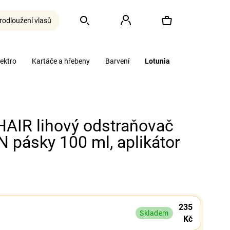
rodloužení vlasů
Hledat
Přihlášení
Nákupní
lektro
Kartáče a hřebeny
Barvení
Lotunia
košík
AIR lihový odstraňovač
N pásky 100 ml, aplikátor
235
Skladem
Kč