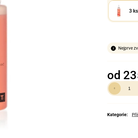
3 ks
Nejprve zv
od
23
Měrná
cena:
Kategorie
:
Pří