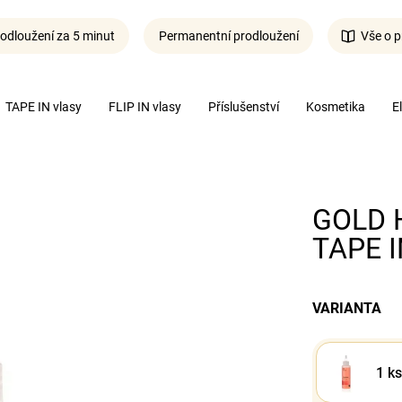
odloužení za 5 minut
Permanentní prodloužení
Vše o p
Co potřebujete najít?
TAPE IN vlasy
FLIP IN vlasy
Příslušenství
Kosmetika
E
Hledat
GOLD H
TAPE I
VARIANTA
1 ks