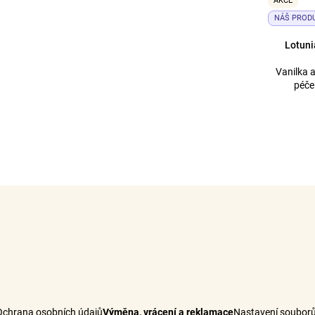
AKCE
NÁŠ PROD
Lotuni
Vanilka 
péče
Ochrana osobních údajů
Výměna, vrácení a reklamace
Nastavení souborů