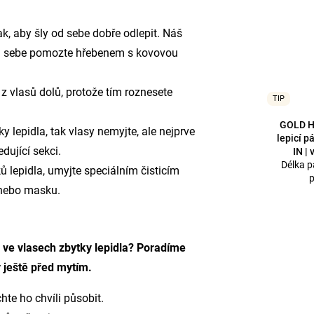
k, aby šly od sebe dobře odlepit. Náš
 od sebe pomozte
hřebenem s kovovou
 z vlasů dolů, protože tím roznesete
TIP
GOLD H
 lepidla, tak vlasy nemyjte, ale nejprve
lepicí 
dující sekci.
IN | 
Délka pá
ů lepidla, umyjte speciálním
čisticím
p
 nebo masku.
ve vlasech zbytky lepidla? Poradíme
y ještě před mytím.
hte ho chvíli působit.