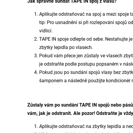
Jak správně sundat TAPE IN spoj z vlasů?
Aplikujte
odstraňovač
na spoj a mezi spoje ta
tip: Pro usnadnění si při rozlepování spojů
vidlicí
.
TAPE IN spoje odlepte od sebe. Nestahujte je
zbytky lepidla po vlasech.
Pokud vám přece jen zůstaly ve vlasech zbytky
je odstraňte podle postupu popsaném v násle
Pokud jsou po sundání spojů vlasy bez zbytk
šamponem
a následně použijte kondicionér
Zůstaly vám po sundání TAPE IN spojů nebo pásů 
vám, jak je odstranit. Ale pozor! Odstraňte je vžd
Aplikujte odstraňovač na zbytky lepidla a nec