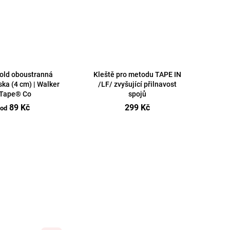
Hold oboustranná
Kleště pro metodu TAPE IN
ska (4 cm) | Walker
/LF/ zvyšující přilnavost
Tape® Co
spojů
89 Kč
299 Kč
od