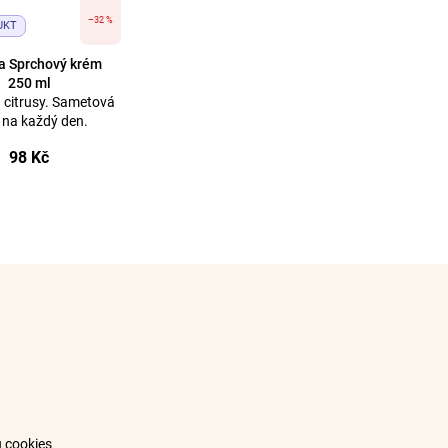
–32 %
UKT
a Sprchový krém
250 ml
a citrusy. Sametová
 na každý den.
98 Kč
 cookies