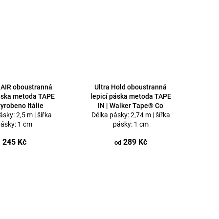
AIR oboustranná
Ultra Hold oboustranná
páska metoda TAPE
lepicí páska metoda TAPE
vyrobeno Itálie
IN | Walker Tape® Co
sky: 2,5 m | šířka
Délka pásky: 2,74 m | šířka
ásky: 1 cm
pásky: 1 cm
245 Kč
289 Kč
od