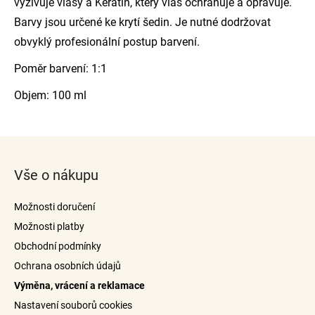
vyživuje vlasy a Keratin, který vlas ochraňuje a opravuje.
Barvy jsou určené ke krytí šedin. Je nutné dodržovat
obvyklý profesionální postup barvení.
Poměr barvení: 1:1
Objem: 100 ml
Z
á
Vše o nákupu
p
a
Možnosti doručení
t
Možnosti platby
í
Obchodní podmínky
Ochrana osobních údajů
Výměna, vrácení a reklamace
Nastavení souborů cookies