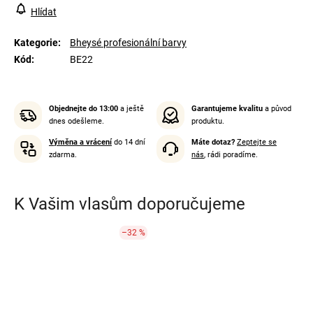
Hlídat
Kategorie
:
Bheysé profesionální barvy
Kód
:
BE22
Objednejte do 13:00
a ještě
Garantujeme kvalitu
a původ
dnes odešleme.
produktu.
Výměna a vrácení
do 14 dní
Máte dotaz?
Zeptejte se
zdarma.
nás
, rádi poradíme.
K Vašim vlasům doporučujeme
–32 %