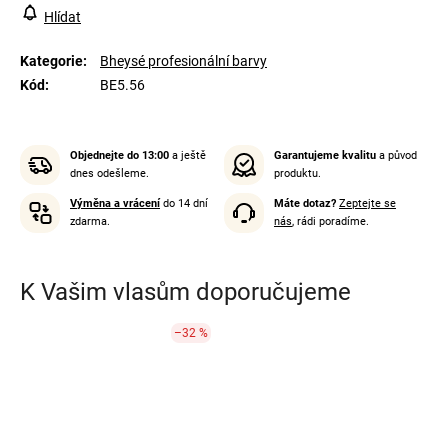
Hlídat
Kategorie
:
Bheysé profesionální barvy
Kód
:
BE5.56
Objednejte do 13:00
a ještě
Garantujeme kvalitu
a původ
dnes odešleme.
produktu.
Výměna a vrácení
do 14 dní
Máte dotaz?
Zeptejte se
zdarma.
nás
, rádi poradíme.
K Vašim vlasům doporučujeme
–32 %