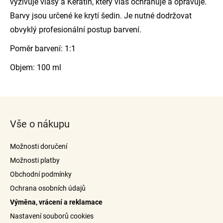
vyživuje vlasy a Keratin, který vlas ochraňuje a opravuje.
Barvy jsou určené ke krytí šedin. Je nutné dodržovat
obvyklý profesionální postup barvení.
Poměr barvení: 1:1
Objem: 100 ml
Z
á
Vše o nákupu
p
a
Možnosti doručení
t
Možnosti platby
í
Obchodní podmínky
Ochrana osobních údajů
Výměna, vrácení a reklamace
Nastavení souborů cookies