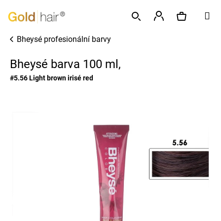
K
Přejít
M
o
na
Zpět
Zpět
š
obsah
Přihlášení
Bheysé profesionální barvy
í
Hledat
Nákupní
C
k
Bheysé barva 100 ml,
o
p
košík
#5.56 Light brown irisé red
o
t
ř
e
b
u
j
e
t
e
n