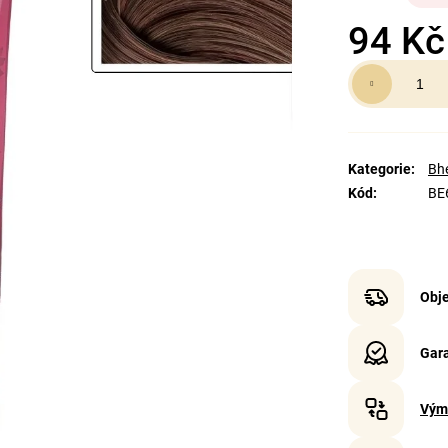
94 Kč
Měrná
cena:
Kategorie
:
Bhe
Kód
:
BE
Obje
Gara
Vým