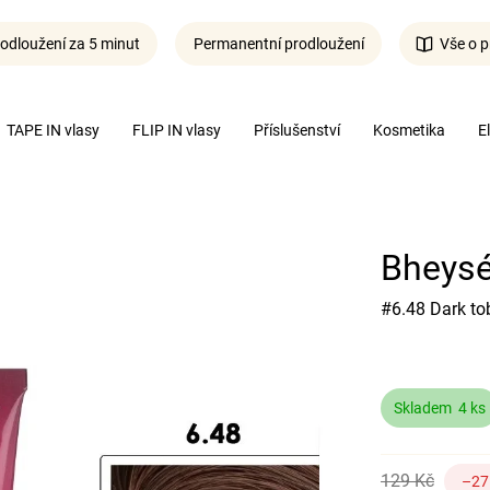
odloužení za 5 minut
Permanentní prodloužení
Vše o p
Co potřebujete najít?
TAPE IN vlasy
FLIP IN vlasy
Příslušenství
Kosmetika
E
Hledat
Bheysé
#6.48 Dark to
Skladem
4 ks
129 Kč
–27