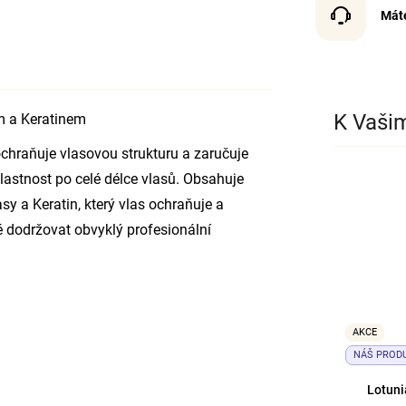
Mát
K Vaši
m a Keratinem
 ochraňuje vlasovou strukturu a zaručuje
vlastnost po celé délce vlasů. Obsahuje
sy a Keratin, který vlas ochraňuje a
né dodržovat obvyklý profesionální
AKCE
NÁŠ PROD
Lotuni