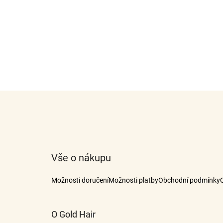
Z
á
p
a
t
Vše o nákupu
í
Možnosti doručení
Možnosti platby
Obchodní podmínky
O Gold Hair