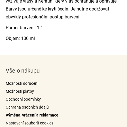
vyživuje vlasy a Keratin, který vlas ochraňuje a opravuje.
Barvy jsou určené ke krytí šedin. Je nutné dodržovat
obvyklý profesionální postup barvení.
Poměr barvení: 1:1
Objem: 100 ml
Z
á
Vše o nákupu
p
a
Možnosti doručení
t
Možnosti platby
í
Obchodní podmínky
Ochrana osobních údajů
Výměna, vrácení a reklamace
Nastavení souborů cookies