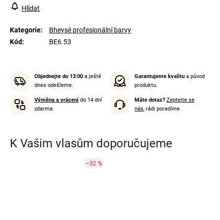
Hlídat
Kategorie
:
Bheysé profesionální barvy
Kód
:
BE6.53
Objednejte do 13:00
a ještě
Garantujeme kvalitu
a původ
dnes odešleme.
produktu.
Výměna a vrácení
do 14 dní
Máte dotaz?
Zeptejte se
zdarma.
nás
, rádi poradíme.
K Vašim vlasům doporučujeme
–32 %