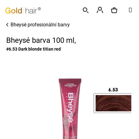
K
Přejít
M
o
na
Zpět
Zpět
š
obsah
Přihlášení
Bheysé profesionální barvy
í
Hledat
Nákupní
C
k
Bheysé barva 100 ml,
o
p
košík
#6.53 Dark blonde titian red
o
t
ř
e
b
u
j
e
t
e
n