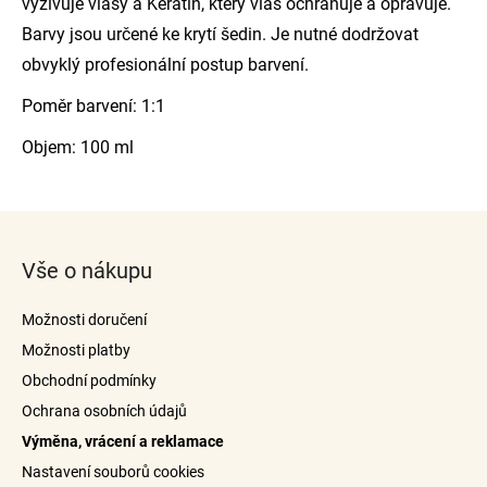
vyživuje vlasy a Keratin, který vlas ochraňuje a opravuje.
Barvy jsou určené ke krytí šedin. Je nutné dodržovat
obvyklý profesionální postup barvení.
Poměr barvení: 1:1
Objem: 100 ml
Z
á
Vše o nákupu
p
a
Možnosti doručení
t
Možnosti platby
í
Obchodní podmínky
Ochrana osobních údajů
Výměna, vrácení a reklamace
Nastavení souborů cookies