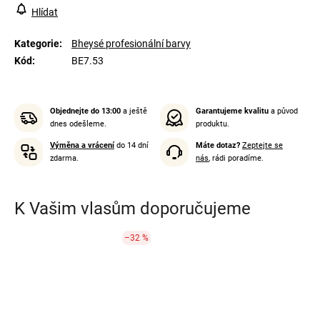
Hlídat
Kategorie
:
Bheysé profesionální barvy
Kód
:
BE7.53
Objednejte do 13:00
a ještě
Garantujeme kvalitu
a původ
dnes odešleme.
produktu.
Výměna a vrácení
do 14 dní
Máte dotaz?
Zeptejte se
zdarma.
nás
, rádi poradíme.
K Vašim vlasům doporučujeme
–32 %