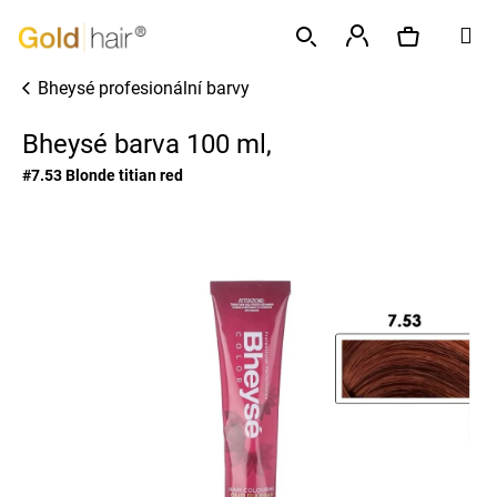
K
Přejít
M
o
na
Zpět
Zpět
š
obsah
Přihlášení
Bheysé profesionální barvy
í
Hledat
Nákupní
C
k
Bheysé barva 100 ml,
o
p
košík
#7.53 Blonde titian red
o
t
ř
e
b
u
j
e
t
e
n