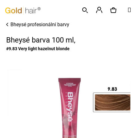
K
Přejít
M
o
na
Zpět
Zpět
š
obsah
Přihlášení
Bheysé profesionální barvy
í
Hledat
Nákupní
C
k
Bheysé barva 100 ml,
o
p
košík
#9.83 Very light hazelnut blonde
o
t
ř
e
b
u
j
e
t
e
n