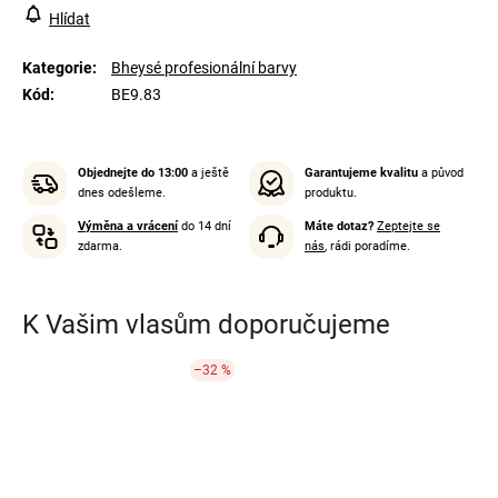
Hlídat
Kategorie
:
Bheysé profesionální barvy
Kód
:
BE9.83
Objednejte do 13:00
a ještě
Garantujeme kvalitu
a původ
dnes odešleme.
produktu.
Výměna a vrácení
do 14 dní
Máte dotaz?
Zeptejte se
zdarma.
nás
, rádi poradíme.
K Vašim vlasům doporučujeme
–32 %