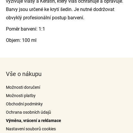
vyživuje vlasy a Keratin, který vlas ochraňuje a opravuje.
Barvy jsou určené ke krytí šedin. Je nutné dodržovat
obvyklý profesionální postup barvení.
Poměr barvení: 1:1
Objem: 100 ml
Z
á
Vše o nákupu
p
a
Možnosti doručení
t
Možnosti platby
í
Obchodní podmínky
Ochrana osobních údajů
Výměna, vrácení a reklamace
Nastavení souborů cookies