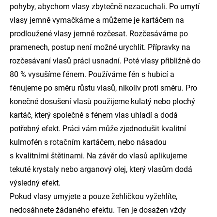
pohyby, abychom vlasy zbytečně nezacuchali. Po umytí
vlasy jemně vymačkáme a můžeme je kartáčem na
prodloužené vlasy jemně rozčesat. Rozčesáváme po
pramenech, postup není možné urychlit. Přípravky na
rozčesávaní vlasů práci usnadní. Poté vlasy přibližně do
80 % vysušíme fénem. Používáme fén s hubicí a
fénujeme po směru růstu vlasů, nikoliv proti směru. Pro
konečné dosušení vlasů použijeme kulatý nebo plochý
kartáč, který společně s fénem vlas uhladí a dodá
potřebný efekt. Práci vám může zjednodušit kvalitní
kulmofén s rotačním kartáčem, nebo násadou
s kvalitními štětinami. Na závěr do vlasů aplikujeme
tekuté krystaly nebo arganový olej, který vlasům dodá
výsledný efekt.
Pokud vlasy umyjete a pouze žehličkou vyžehlíte,
nedosáhnete žádaného efektu. Ten je dosažen vždy