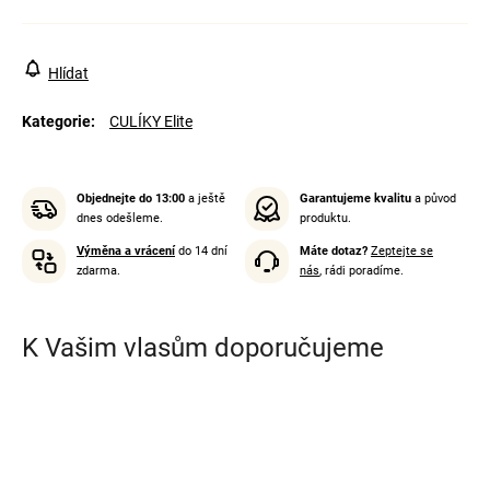
Hlídat
Kategorie
:
CULÍKY Elite
Objednejte do 13:00
a ještě
Garantujeme kvalitu
a původ
dnes odešleme.
produktu.
Výměna a vrácení
do 14 dní
Máte dotaz?
Zeptejte se
zdarma.
nás
, rádi poradíme.
K Vašim vlasům doporučujeme