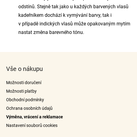
odstínů. Stejně tak jako u každých barvených vlasů
kadeřníkem dochází k vymývání barvy, tak i
v případě indických vlasů může opakovaným mytím
nastat změna barevného tónu.
Z
á
Vše o nákupu
p
a
Možnosti doručení
t
Možnosti platby
í
Obchodní podmínky
Ochrana osobních údajů
Výměna, vrácení a reklamace
Nastavení souborů cookies