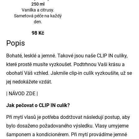
250 ml
Vanilka a citrusy.
Sametová péče na každý
den.
98 Kč
Popis
Bohaté, lesklé a jemné. Takové jsou naše CLIP IN culíky,
které prostě musíte vyzkoušet. Podtrhnou Vaši krásu a
obohatí Váš vzhled. Jakmile clip-in culík vyzkoušíte, už se
jej nedokážete vzdát.
|
NÁVOD ZDE
|
Jak pečovat o CLIP IN culík?
Při mytí vlasů je potřeba dodržovat následují postup, aby
bylo dosaženo požadovaného výsledku. Vlasy umyjeme
šamponem a kondicionérem. Při mytí provádíme jemné