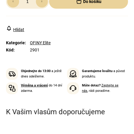
Do košíku
cena:
Hlídat
Kategorie
:
OFINY Elite
Kód
:
2901
Objednejte do 13:00
a ještě
Garantujeme kvalitu
a původ
dnes odešleme.
produktu.
Výměna a vrácení
do 14 dní
Máte dotaz?
Zeptejte se
zdarma.
nás
, rádi poradíme.
K Vašim vlasům doporučujeme