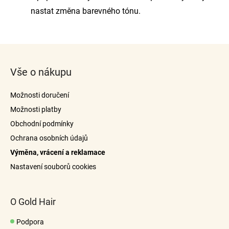
nastat změna barevného tónu.
Z
á
Vše o nákupu
p
a
Možnosti doručení
t
Možnosti platby
í
Obchodní podmínky
Ochrana osobních údajů
Výměna, vrácení a reklamace
Nastavení souborů cookies
O Gold Hair
Podpora