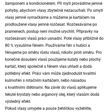
šamponem a kondicionérem. Při mytí provádíme jemné
pohyby, abychom vlasy zbytečně nezacuchali. Po umytí
vlasy jemně vymačkáme a můžeme je kartáčem na
prodloužené vlasy jemně rozčesat. Rozčesáváme po
pramenech, postup není možné urychlit. Přípravky na
rozčesávaní vlasů práci usnadní. Poté vlasy přibližně do
80 % vysušíme fénem. Používáme fén s hubicí a
fénujeme po směru růstu vlasů, nikoliv proti směru. Pro
konečné dosušení vlasů použijeme kulatý nebo plochý
kartáč, který společně s fénem vlas uhladí a dodá
potřebný efekt. Práci vám může zjednodušit kvalitní
kulmofén s rotačním kartáčem, nebo násadou
s kvalitními štětinami. Na závěr do vlasů aplikujeme
tekuté krystaly nebo arganový olej, který vlasům dodá
výsledný efekt.
Pokud vlasy umyjete a pouze žehličkou vyžehlíte,