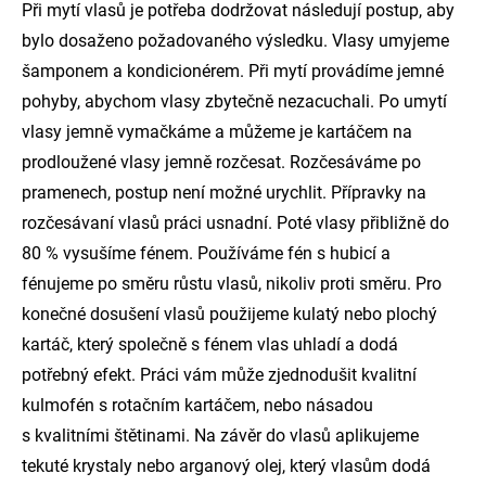
Při mytí vlasů je potřeba dodržovat následují postup, aby
bylo dosaženo požadovaného výsledku. Vlasy umyjeme
šamponem a kondicionérem. Při mytí provádíme jemné
pohyby, abychom vlasy zbytečně nezacuchali. Po umytí
vlasy jemně vymačkáme a můžeme je kartáčem na
prodloužené vlasy jemně rozčesat. Rozčesáváme po
pramenech, postup není možné urychlit. Přípravky na
rozčesávaní vlasů práci usnadní. Poté vlasy přibližně do
80 % vysušíme fénem. Používáme fén s hubicí a
fénujeme po směru růstu vlasů, nikoliv proti směru. Pro
konečné dosušení vlasů použijeme kulatý nebo plochý
kartáč, který společně s fénem vlas uhladí a dodá
potřebný efekt. Práci vám může zjednodušit kvalitní
kulmofén s rotačním kartáčem, nebo násadou
s kvalitními štětinami. Na závěr do vlasů aplikujeme
tekuté krystaly nebo arganový olej, který vlasům dodá