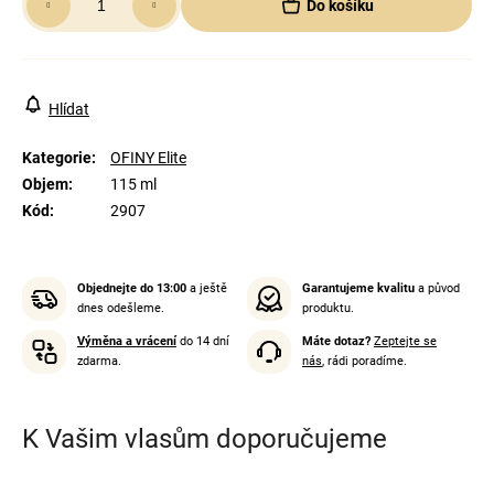
Do košíku
cena:
Hlídat
Kategorie
:
OFINY Elite
Objem
:
115 ml
Kód
:
2907
Objednejte do 13:00
a ještě
Garantujeme kvalitu
a původ
dnes odešleme.
produktu.
Výměna a vrácení
do 14 dní
Máte dotaz?
Zeptejte se
zdarma.
nás
, rádi poradíme.
K Vašim vlasům doporučujeme