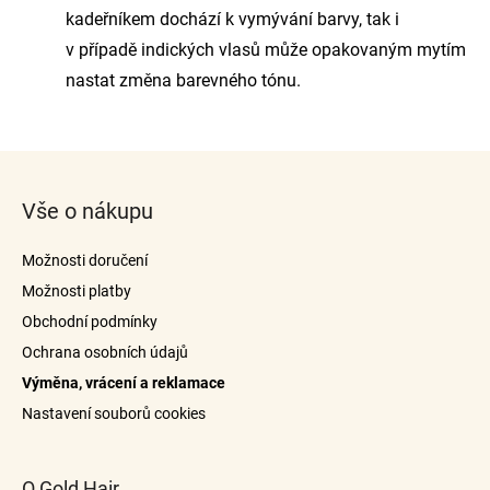
kadeřníkem dochází k vymývání barvy, tak i
v případě indických vlasů může opakovaným mytím
nastat změna barevného tónu.
Z
á
Vše o nákupu
p
a
Možnosti doručení
t
Možnosti platby
í
Obchodní podmínky
Ochrana osobních údajů
Výměna, vrácení a reklamace
Nastavení souborů cookies
O Gold Hair