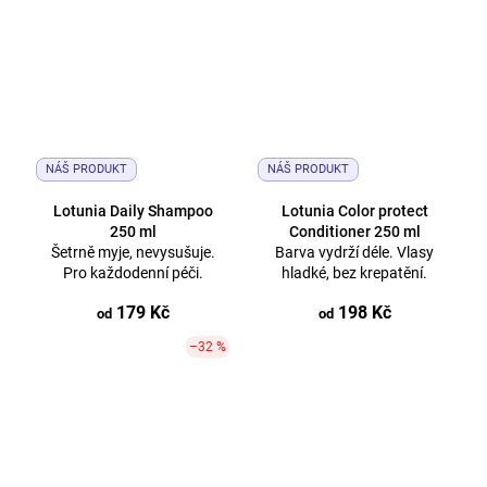
NÁŠ PRODUKT
NÁŠ PRODUKT
Lotunia Daily Shampoo
Lotunia Color protect
250 ml
Conditioner 250 ml
Šetrně myje, nevysušuje.
Barva vydrží déle. Vlasy
Pro každodenní péči.
hladké, bez krepatění.
179 Kč
198 Kč
od
od
–32 %