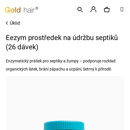
K
Přejít
M
o
na
Zpět
Zpět
š
obsah
Přihlášení
Úklid
í
Hledat
Nákupní
C
k
Eezym prostředek na údržbu septiků
o
p
(26 dávek)
košík
o
t
Enzymatický prášek pro septiky a žumpy – podporuje rozklad
ř
organických látek, brání zápachu a ucpání, šetrný k přírodě.
e
b
u
j
e
t
e
n