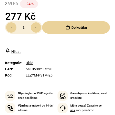
369 Kč
–24 %
277 Kč
Měrná
Do košíku
cena:
Hlídat
Kategorie
:
Úklid
EAN
:
5410539217520
Kód
:
EEZYM-PSTM-26
Objednejte do 13:00
a ještě
Garantujeme kvalitu
a původ
dnes odešleme.
produktu.
Výměna a vrácení
do 14 dní
Máte dotaz?
Zeptejte se
zdarma.
nás
, rádi poradíme.