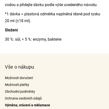
vodou a přidejte dávku podle výše uvedeného návodu.
*1 dávka = plastová odměrka naplněná těsně pod rysku
20 ml (±18 ml).
Složení
30 %: sůl, < 5 %: enzymy, bakterie
Z
á
Vše o nákupu
p
a
Možnosti doručení
t
Možnosti platby
í
Obchodní podmínky
Ochrana osobních údajů
Výměna, vrácení a reklamace