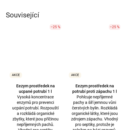
Související
–25 %
–25 %
AKCE
AKCE
Eezym prostředek na
Eezym prostředek na
ucpané potrubí 1 l
potrubí proti zápachu 1 l
Vysoká koncentrace
Pohlcuje nepříjemné
enzymů pro prevenci
pachy a šíří jemnou vůni
ucpání potrubí. Rozpouští
čerstvých bylin. Rozkládá
a rozkládá organické
organické látky, které jsou
zbytky, které jsou příčinou
zdrojem zápachu. Vhodný
nepříjemných pachů.
pro septiky, protože je