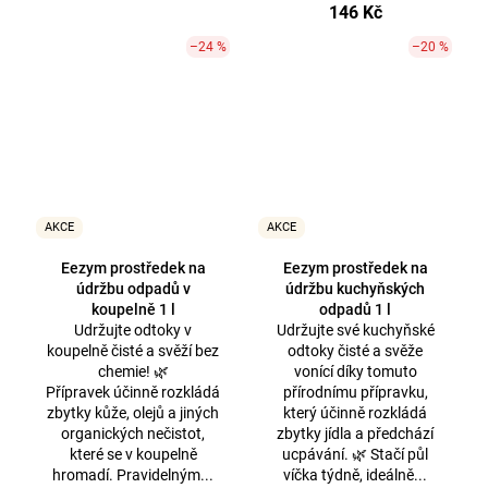
146 Kč
–24 %
–20 %
AKCE
AKCE
Eezym prostředek na
Eezym prostředek na
údržbu odpadů v
údržbu kuchyňských
koupelně 1 l
odpadů 1 l
Udržujte odtoky v
Udržujte své kuchyňské
koupelně čisté a svěží bez
odtoky čisté a svěže
chemie! 🌿
vonící díky tomuto
Přípravek účinně rozkládá
přírodnímu přípravku,
zbytky kůže, olejů a jiných
který účinně rozkládá
organických nečistot,
zbytky jídla a předchází
které se v koupelně
ucpávání. 🌿 Stačí půl
hromadí. Pravidelným...
víčka týdně, ideálně...