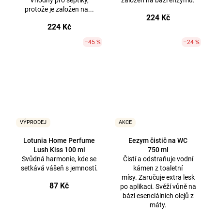
Vhodný pro septiky,
založen na bázi enzymů.
protože je založen na...
224 Kč
224 Kč
–45 %
–24 %
VÝPRODEJ
AKCE
Lotunia Home Perfume
Eezym čistič na WC
Lush Kiss 100 ml
750 ml
Svůdná harmonie, kde se
Čistí a odstraňuje vodní
setkává vášeň s jemností.
kámen z toaletní
mísy. Zaručuje extra lesk
87 Kč
po aplikaci. Svěží vůně na
bázi esenciálních olejů z
máty.