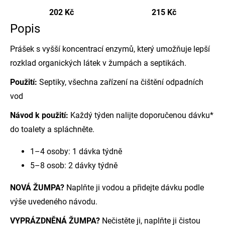
202 Kč
215 Kč
Popis
Prášek s vyšší koncentrací enzymů, který umožňuje lepší
rozklad organických látek v žumpách a septikách.
Použití:
Septiky, všechna zařízení na čištění odpadních
vod
Návod k použití:
Každý týden nalijte doporučenou dávku*
do toalety a spláchněte.
1–4 osoby: 1 dávka týdně
5–8 osob: 2 dávky týdně
NOVÁ ŽUMPA?
Naplňte ji vodou a přidejte dávku podle
výše uvedeného návodu.
VYPRÁZDNĚNÁ ŽUMPA?
Nečistěte ji, naplňte ji čistou