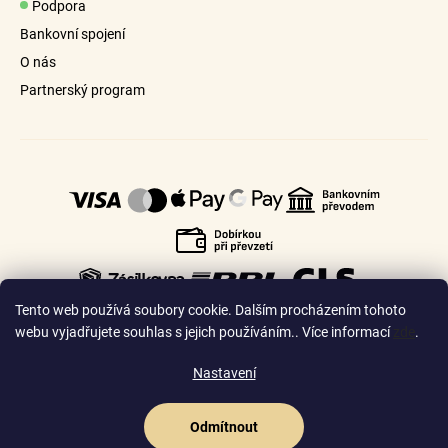
Podpora
Přirozený vzhled
Bankovní spojení
O nás
Partnerský program
Tento web používá soubory cookie. Dalším procházením tohoto
webu vyjadřujete souhlas s jejich používáním.. Více informací
zde
.
Nastavení
🇨🇿
🇸🇰
Česko
Slovensko
rozčesávání vlasů
Odmítnout