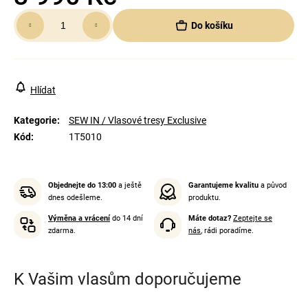
Měrná
Do košíku
cena:
Hlídat
Kategorie
:
SEW IN / Vlasové tresy Exclusive
Kód
:
1T5010
Objednejte do 13:00
a ještě
Garantujeme kvalitu
a původ
dnes odešleme.
produktu.
Výměna a vrácení
do 14 dní
Máte dotaz?
Zeptejte se
zdarma.
nás
, rádi poradíme.
K Vašim vlasům doporučujeme