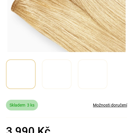
a
j
í
t
?
Hledat
Skladem
3 ks
Možnosti doručení
3 990 Kč