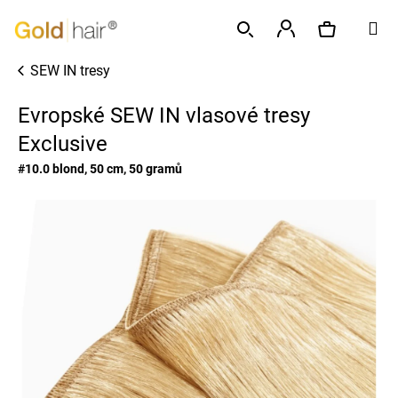
K
Přejít
M
o
na
Zpět
Zpět
š
obsah
Přihlášení
SEW IN tresy
í
Hledat
Nákupní
C
k
Evropské SEW IN vlasové tresy
o
p
Exclusive
košík
o
#10.0 blond, 50 cm, 50 gramů
t
ř
e
b
u
j
e
t
e
n