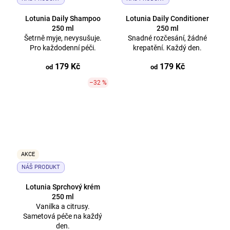
Lotunia Daily Shampoo
Lotunia Daily Conditioner
250 ml
250 ml
Šetrně myje, nevysušuje.
Snadné rozčesání, žádné
Pro každodenní péči.
krepatění. Každý den.
179 Kč
179 Kč
od
od
–32 %
AKCE
NÁŠ PRODUKT
Lotunia Sprchový krém
250 ml
Vanilka a citrusy.
Sametová péče na každý
den.