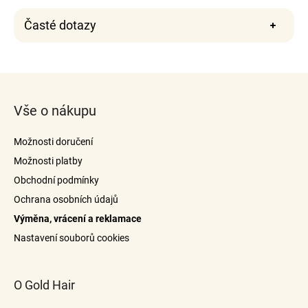
Časté dotazy
Z
á
Vše o nákupu
p
a
Možnosti doručení
t
Možnosti platby
í
Obchodní podmínky
100% středoevropské pravé vlasy
Ochrana osobních údajů
Výměna, vrácení a reklamace
Dlouhá životnost
Nastavení souborů cookies
Vysoká kvalita zpracování
O Gold Hair
Snadná péče