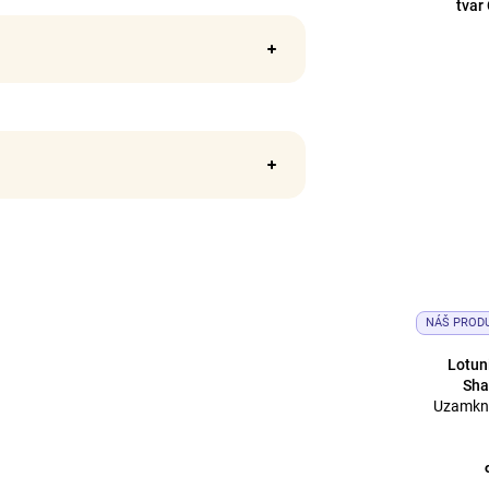
tvar 
NÁŠ PROD
Lotun
Sha
Uzamkne