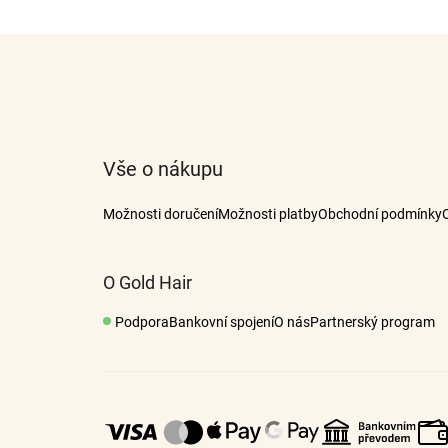
Z
á
p
a
t
Vše o nákupu
í
Možnosti doručení
Možnosti platby
Obchodní podmínky
O Gold Hair
Podpora
Bankovní spojení
O nás
Partnerský program