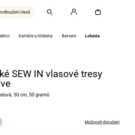
rodloužení vlasů
Hledat
Přihlášení
Nákupní
lektro
Kartáče a hřebeny
Barvení
Lotunia
košík
ké SEW IN vlasové tresy
ive
edová, 50 cm, 50 gramů
Možnosti doručení