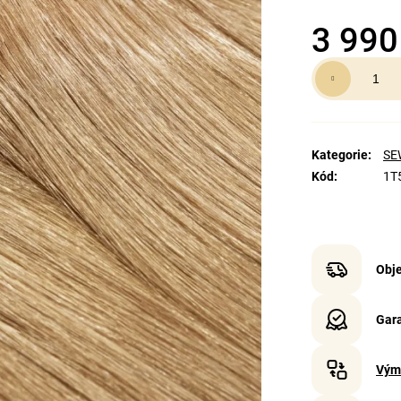
3 990
Měrná
cena:
Kategorie
:
SEW
Kód
:
1T
Obje
Gara
Vým