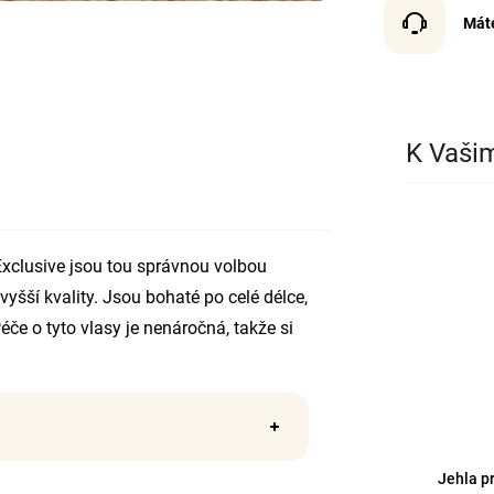
Mát
K Vaši
xclusive jsou tou správnou volbou
yšší kvality. Jsou bohaté po celé délce,
éče o tyto vlasy je nenáročná, takže si
.
Jehla p