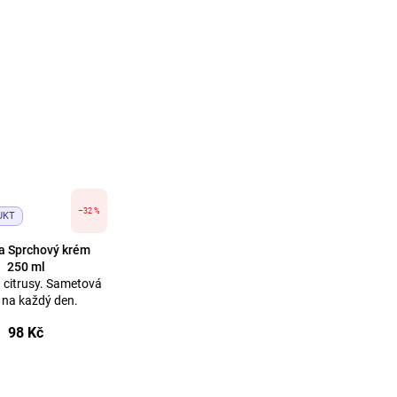
–32 %
UKT
a Sprchový krém
250 ml
a citrusy. Sametová
 na každý den.
98 Kč