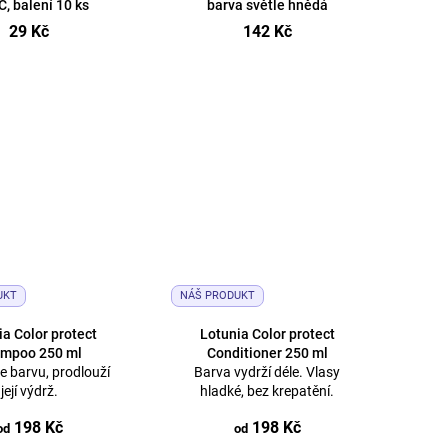
C, balení 10 ks
barva světle hnědá
29 Kč
142 Kč
UKT
NÁŠ PRODUKT
ia Color protect
Lotunia Color protect
mpoo 250 ml
Conditioner 250 ml
 barvu, prodlouží
Barva vydrží déle. Vlasy
její výdrž.
hladké, bez krepatění.
198 Kč
198 Kč
od
od