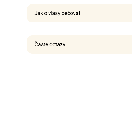
Jak o vlasy pečovat
Časté dotazy
100% středoevropské pravé vlasy
Dlouhá životnost
Vysoká kvalita zpracování
Snadná péče