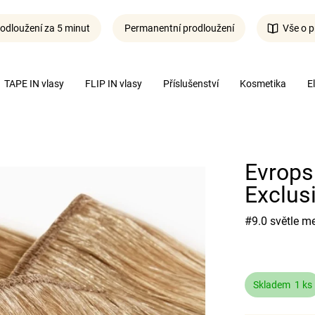
odloužení za 5 minut
Permanentní prodloužení
Vše o p
Co potřebujete najít?
TAPE IN vlasy
FLIP IN vlasy
Příslušenství
Kosmetika
E
Hledat
Evrops
Exclus
#9.0 světle m
Skladem
1 ks