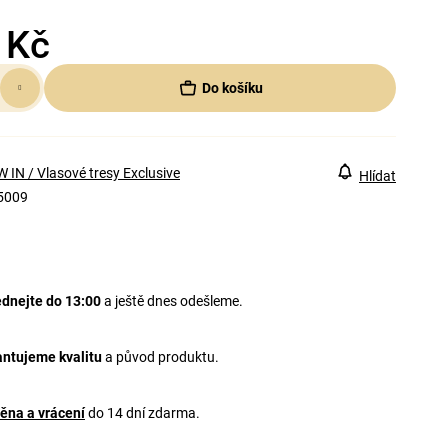
 Kč
Do košíku
 IN / Vlasové tresy Exclusive
Hlídat
5009
dnejte do 13:00
a ještě dnes odešleme.
ntujeme kvalitu
a původ produktu.
ěna a vrácení
do 14 dní zdarma.