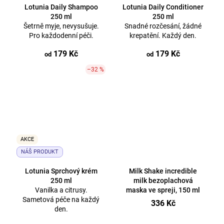
Lotunia Daily Shampoo
Lotunia Daily Conditioner
250 ml
250 ml
Šetrně myje, nevysušuje.
Snadné rozčesání, žádné
Pro každodenní péči.
krepatění. Každý den.
179 Kč
179 Kč
od
od
–32 %
AKCE
NÁŠ PRODUKT
Lotunia Sprchový krém
Milk Shake incredible
250 ml
milk bezoplachová
Vanilka a citrusy.
maska ve spreji, 150 ml
Sametová péče na každý
336 Kč
den.