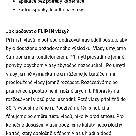
aplikace bez potřeby kadeřnice
žádné sponky, lepidla na vlasy
Jak pečovat o FLIP IN vlasy?
Při mytí vlasů je potřeba dodržovat následují postup, aby
bylo dosaženo požadovaného výsledku. Vlasy umyjeme
šamponem a kondicionérem. Při mytí provádíme jemné
pohyby, abychom vlasy zbytečně nezacuchali. Po umytí
vlasy jemně vymačkáme a můžeme je kartáčem na
prodloužené vlasy jemně rozčesat. Rozčesáváme po
pramenech, postup není možné urychlit. Přípravky na
rozčesávaní vlasů práci usnadní. Poté vlasy přibližně do
80 % vysušíme fénem. Používáme fén s hubicí a
fénujeme po směru růstu vlasů, nikoliv proti směru. Pro
konečné dosušení vlasů použijeme kulatý nebo plochý
kartáč, který společně s fénem vlas uhladí a dodá