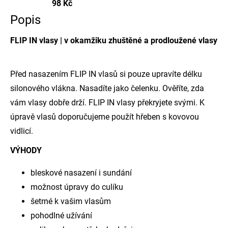
98 Kč
Popis
FLIP IN vlasy | v okamžiku zhuštěné a prodloužené vlasy
Před nasazením FLIP IN vlasů si pouze upravíte délku
silonového vlákna. Nasadíte jako čelenku. Ověříte, zda
vám vlasy dobře drží. FLIP IN vlasy překryjete svými. K
úpravě vlasů doporučujeme použít
hřeben s kovovou
vidlicí
.
VÝHODY
bleskové nasazení i sundání
možnost úpravy do culíku
šetrné k vašim vlasům
pohodlné užívání