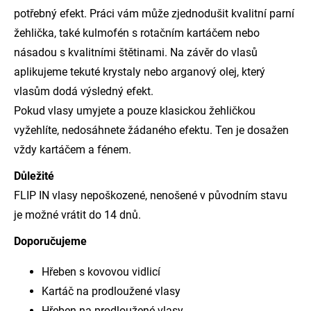
potřebný efekt. Práci vám může zjednodušit
kvalitní parní
žehlička
, také kulmofén s rotačním kartáčem nebo
násadou s kvalitními štětinami. Na závěr do vlasů
aplikujeme tekuté krystaly nebo arganový olej, který
vlasům dodá výsledný efekt.
Pokud vlasy umyjete a pouze klasickou žehličkou
vyžehlíte, nedosáhnete žádaného efektu. Ten je dosažen
vždy kartáčem a fénem.
Důležité
FLIP IN vlasy nepoškozené, nenošené v původním stavu
je možné vrátit do 14 dnů.
Doporučujeme
Hřeben s kovovou vidlicí
Kartáč na prodloužené vlasy
Hřeben na prodloužené vlasy