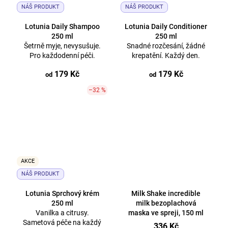
NÁŠ PRODUKT
NÁŠ PRODUKT
Lotunia Daily Shampoo
Lotunia Daily Conditioner
250 ml
250 ml
Šetrně myje, nevysušuje.
Snadné rozčesání, žádné
Pro každodenní péči.
krepatění. Každý den.
179 Kč
179 Kč
od
od
–32 %
AKCE
NÁŠ PRODUKT
Lotunia Sprchový krém
Milk Shake incredible
250 ml
milk bezoplachová
Vanilka a citrusy.
maska ve spreji, 150 ml
Sametová péče na každý
336 Kč