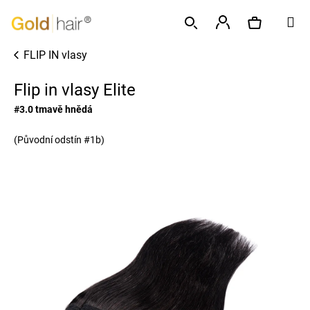
K
Přejít
M
o
na
Zpět
Zpět
š
obsah
Přihlášení
FLIP IN vlasy
í
Hledat
Nákupní
C
k
Flip in vlasy Elite
o
p
košík
#3.0 tmavě hnědá
o
(Původní odstín #1b)
t
ř
e
b
u
j
e
t
e
n