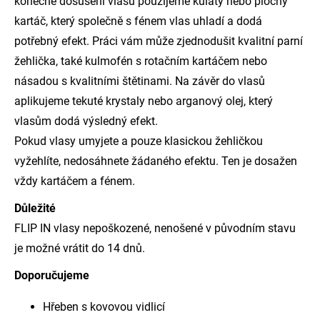
konečné dosušení vlasů použijeme kulatý nebo plochý
kartáč, který společně s fénem vlas uhladí a dodá
potřebný efekt. Práci vám může zjednodušit
kvalitní parní
žehlička
, také kulmofén s rotačním kartáčem nebo
násadou s kvalitními štětinami. Na závěr do vlasů
aplikujeme tekuté krystaly nebo arganový olej, který
vlasům dodá výsledný efekt.
Pokud vlasy umyjete a pouze klasickou žehličkou
vyžehlíte, nedosáhnete žádaného efektu. Ten je dosažen
vždy kartáčem a fénem.
Důležité
FLIP IN vlasy nepoškozené, nenošené v původním stavu
je možné vrátit do 14 dnů.
Doporučujeme
Hřeben s kovovou vidlicí