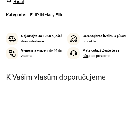
Hlídat
Kategorie
:
FLIP IN vlasy Elite
Objednejte do 13:00
a ještě
Garantujeme kvalitu
a původ
dnes odešleme.
produktu.
Výměna a vrácení
do 14 dní
Máte dotaz?
Zeptejte se
zdarma.
nás
, rádi poradíme.
K Vašim vlasům doporučujeme