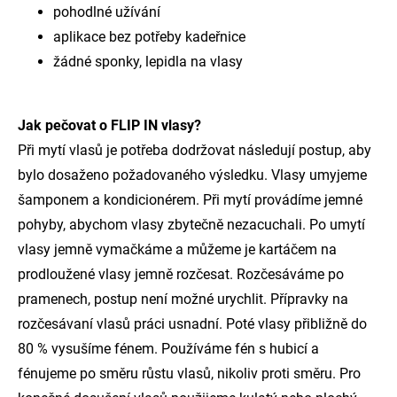
pohodlné užívání
aplikace bez potřeby kadeřnice
žádné sponky, lepidla na vlasy
Jak pečovat o FLIP IN vlasy?
Při mytí vlasů je potřeba dodržovat následují postup, aby
bylo dosaženo požadovaného výsledku. Vlasy umyjeme
šamponem a kondicionérem. Při mytí provádíme jemné
pohyby, abychom vlasy zbytečně nezacuchali. Po umytí
vlasy jemně vymačkáme a můžeme je kartáčem na
prodloužené vlasy jemně rozčesat. Rozčesáváme po
pramenech, postup není možné urychlit. Přípravky na
rozčesávaní vlasů práci usnadní. Poté vlasy přibližně do
80 % vysušíme fénem. Používáme fén s hubicí a
fénujeme po směru růstu vlasů, nikoliv proti směru. Pro