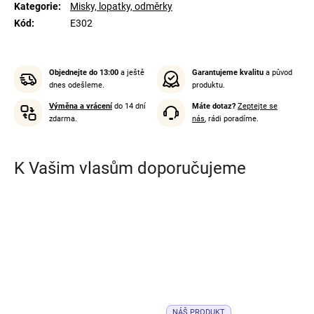
Kategorie
:
Misky, lopatky, odměrky
Kód
:
E302
Objednejte do 13:00
a ještě
Garantujeme kvalitu
a původ
dnes odešleme.
produktu.
Výměna a vrácení
do 14 dní
Máte dotaz?
Zeptejte se
zdarma.
nás
, rádi poradíme.
K Vašim vlasům doporučujeme
NÁŠ PRODUKT