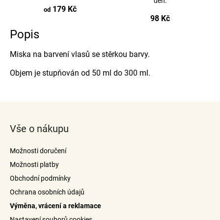
den.
179 Kč
od
98 Kč
Popis
Miska na barvení vlasů se stěrkou barvy.
Objem je stupňován od 50 ml do 300 ml.
Z
á
Vše o nákupu
p
a
Možnosti doručení
t
Možnosti platby
í
Obchodní podmínky
Ochrana osobních údajů
Výměna, vrácení a reklamace
Nastavení souborů cookies