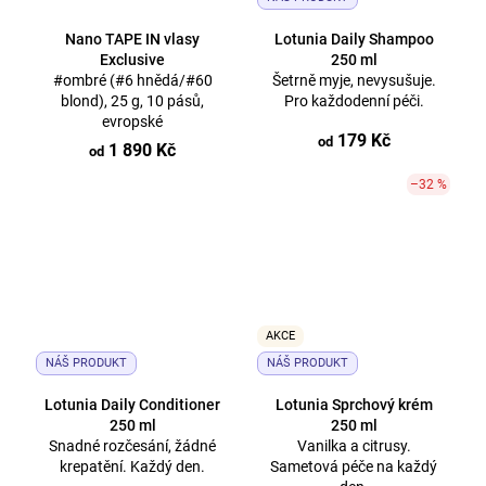
Nano TAPE IN vlasy
Lotunia Daily Shampoo
Exclusive
250 ml
#ombré (#6 hnědá/#60
Šetrně myje, nevysušuje.
blond), 25 g, 10 pásů,
Pro každodenní péči.
evropské
179 Kč
od
1 890 Kč
od
–32 %
AKCE
NÁŠ PRODUKT
NÁŠ PRODUKT
Lotunia Daily Conditioner
Lotunia Sprchový krém
250 ml
250 ml
Snadné rozčesání, žádné
Vanilka a citrusy.
krepatění. Každý den.
Sametová péče na každý