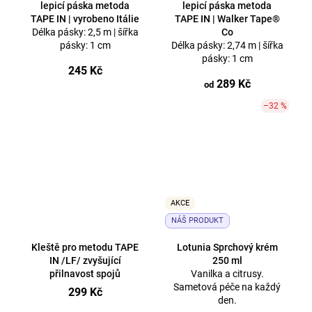
lepicí páska metoda
lepicí páska metoda
TAPE IN | vyrobeno Itálie
TAPE IN | Walker Tape®
Délka pásky: 2,5 m | šířka
Co
pásky: 1 cm
Délka pásky: 2,74 m | šířka
pásky: 1 cm
245 Kč
289 Kč
od
–32 %
AKCE
NÁŠ PRODUKT
Kleště pro metodu TAPE
Lotunia Sprchový krém
IN /LF/ zvyšující
250 ml
přilnavost spojů
Vanilka a citrusy.
Sametová péče na každý
299 Kč
den.