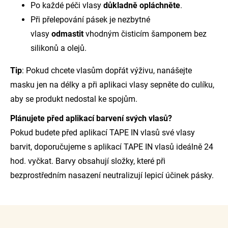
Po každé péči vlasy
důkladně opláchněte
.
Při přelepování pásek je nezbytné
vlasy
odmastit
vhodným čisticím šamponem bez
silikonů a olejů.
Tip
: Pokud chcete vlasům dopřát výživu, nanášejte
masku jen na délky a při aplikaci vlasy sepněte do culíku,
aby se produkt nedostal ke spojům.
Plánujete před aplikací barvení svých vlasů?
Pokud budete před aplikací TAPE IN vlasů své vlasy
barvit, doporučujeme s aplikací TAPE IN vlasů ideálně 24
hod. vyčkat. Barvy obsahují složky, které při
bezprostředním nasazení neutralizují lepicí účinek pásky.
Z
á