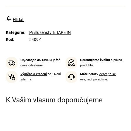
Hlídat
Kategorie
:
Příslušenství k TAPE IN
Kód
:
5409-1
Objednejte do 13:00
a ještě
Garantujeme kvalitu
a původ
dnes odešleme.
produktu.
Výměna a vrácení
do 14 dní
Máte dotaz?
Zeptejte se
zdarma.
nás
, rádi poradíme.
K Vašim vlasům doporučujeme