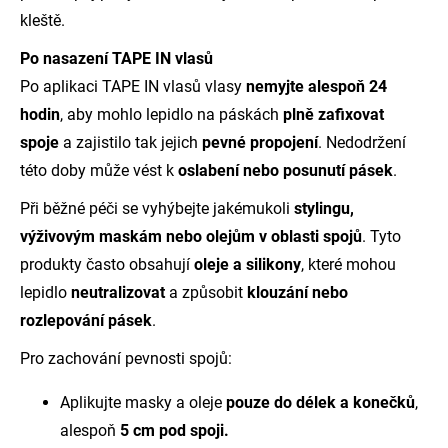
kleště.
Po nasazení TAPE IN vlasů
Po aplikaci TAPE IN vlasů vlasy
nemyjte alespoň 24
hodin
, aby mohlo lepidlo na páskách
plně zafixovat
spoje
a zajistilo tak jejich
pevné propojení
. Nedodržení
této doby může vést k
oslabení nebo posunutí pásek
.
Při běžné péči se vyhýbejte jakémukoli
stylingu,
výživovým maskám nebo olejům v oblasti spojů
. Tyto
produkty často obsahují
oleje a silikony
, které mohou
lepidlo
neutralizovat
a způsobit
klouzání nebo
rozlepování pásek
.
Pro zachování pevnosti spojů:
Aplikujte masky a oleje
pouze do délek a konečků
,
alespoň
5 cm pod spoji.