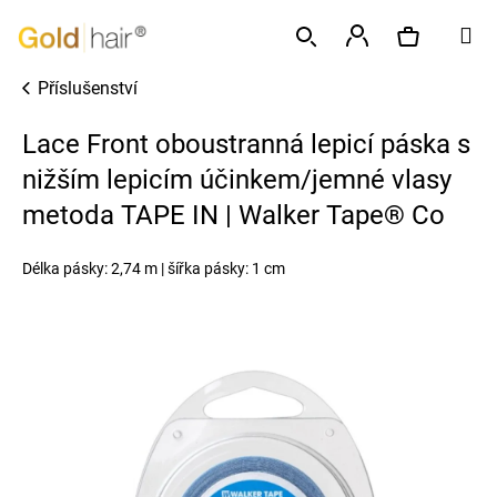
K
Přejít
M
o
na
Zpět
Zpět
š
obsah
Přihlášení
Příslušenství
í
Hledat
Nákupní
C
k
Lace Front oboustranná lepicí páska s
o
p
nižším lepicím účinkem/jemné vlasy
košík
o
metoda TAPE IN | Walker Tape® Co
t
ř
Délka pásky: 2,74 m | šířka pásky: 1 cm
e
b
u
j
e
t
e
n