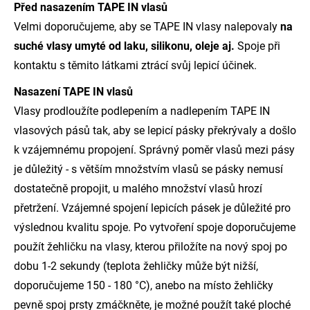
Před nasazením TAPE IN vlasů
Velmi doporučujeme, aby se TAPE IN vlasy nalepovaly
na
suché vlasy umyté od laku, silikonu, oleje aj.
Spoje při
kontaktu s těmito látkami ztrácí svůj lepicí účinek.
Nasazení TAPE IN vlasů
Vlasy prodloužíte podlepením a nadlepením TAPE IN
vlasových pásů tak, aby se lepicí pásky překrývaly a došlo
k vzájemnému propojení. Správný poměr vlasů mezi pásy
je důležitý - s větším množstvím vlasů se pásky nemusí
dostatečně propojit, u malého množství vlasů hrozí
přetržení. Vzájemné spojení lepicích pásek je důležité pro
výslednou kvalitu spoje. Po vytvoření spoje doporučujeme
použít žehličku na vlasy, kterou přiložíte na nový spoj po
dobu 1-2 sekundy (teplota žehličky může být nižší,
doporučujeme 150 - 180 °C), anebo na místo žehličky
pevně spoj prsty zmáčkněte, je možné použít také ploché