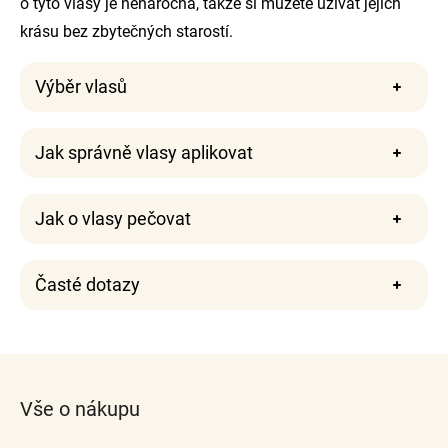
o tyto vlasy je nenáročná, takže si můžete užívat jejich
krásu bez zbytečných starostí.
Výběr vlasů
Jak správně vlasy aplikovat
Jak o vlasy pečovat
Časté dotazy
Z
á
Vše o nákupu
p
a