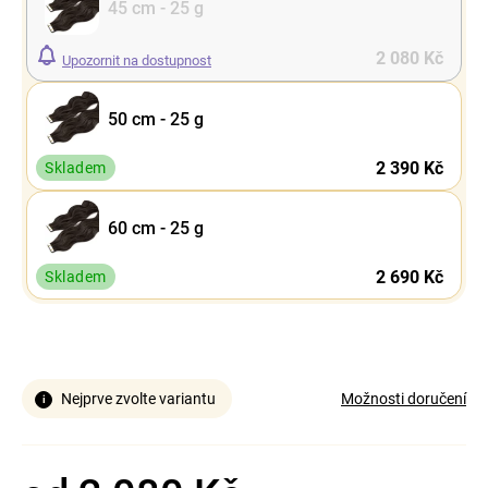
45 cm - 25 g
2 080 Kč
Upozornit na dostupnost
50 cm - 25 g
2 390 Kč
Skladem
60 cm - 25 g
2 690 Kč
Skladem
Nejprve zvolte variantu
Možnosti doručení