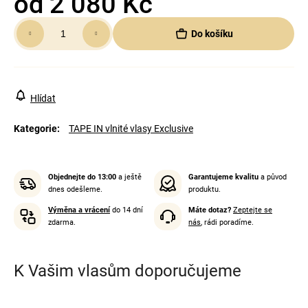
od
2 080 Kč
Měrná
Do košíku
cena:
Hlídat
Kategorie
:
TAPE IN vlnité vlasy Exclusive
Objednejte do 13:00
a ještě
Garantujeme kvalitu
a původ
dnes odešleme.
produktu.
Výměna a vrácení
do 14 dní
Máte dotaz?
Zeptejte se
zdarma.
nás
, rádi poradíme.
K Vašim vlasům doporučujeme