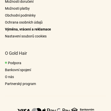
Možnosti doručení
t
Možnosti platby
kartáčem na
í
Obchodní podmínky
prodloužené vlasy
Ochrana osobních údajů
Výměna, vrácení a reklamace
info@goldhair.cz
Nastavení souborů cookies
hřebenem s velkými mezerami
O Gold Hair
Podpora
Bankovní spojení
O nás
Partnerský program