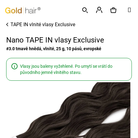
K
Přejít
M
o
na
Zpět
Zpět
š
obsah
Přihlášení
TAPE IN vlnité vlasy Exclusive
í
Hledat
Nákupní
C
k
Nano TAPE IN vlasy Exclusive
o
p
košík
#3.0 tmavě hnědá, vlnité, 25 g, 10 pásů, evropské
o
t
Vlasy jsou baleny vyžehlené. Po umytí se vrátí do
ř
původního jemně vlnitého stavu.
e
b
u
j
e
t
e
n