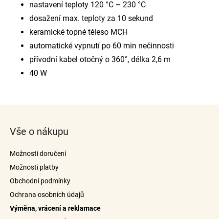
nastavení teploty 120 °C – 230 °C
dosažení max. teploty za 10 sekund
keramické topné těleso MCH
automatické vypnutí po 60 min nečinnosti
přívodní kabel otočný o 360°, délka 2,6 m
40 W
Z
á
Vše o nákupu
p
a
Možnosti doručení
t
Možnosti platby
í
Obchodní podmínky
Ochrana osobních údajů
Výměna, vrácení a reklamace