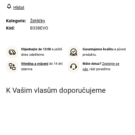
Hlídat
Kategorie
:
Žehličky
Kód
:
B338EVO
Objednejte do 13:00
a ještě
Garantujeme kvalitu
a původ
dnes odešleme.
produktu.
Výměna a vrácení
do 14 dní
Máte dotaz?
Zeptejte se
zdarma.
nás
, rádi poradíme.
K Vašim vlasům doporučujeme