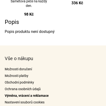
Sametová péče na každý
336 Kč
den.
98 Kč
Popis
Popis produktu není dostupný
Z
á
Vše o nákupu
p
a
Možnosti doručení
t
Možnosti platby
í
Obchodní podmínky
Ochrana osobních údajů
Výměna, vrácení a reklamace
Nastavení souborů cookies