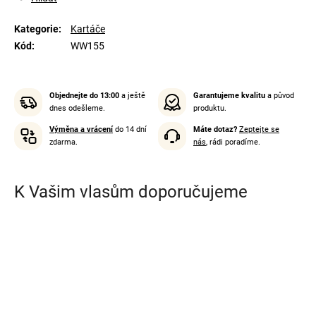
Kategorie
:
Kartáče
Kód
:
WW155
Objednejte do 13:00
a ještě
Garantujeme kvalitu
a původ
dnes odešleme.
produktu.
Výměna a vrácení
do 14 dní
Máte dotaz?
Zeptejte se
zdarma.
nás
, rádi poradíme.
K Vašim vlasům doporučujeme