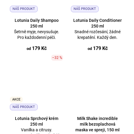
NÁŠ PRODUKT
NÁŠ PRODUKT
Lotunia Daily Shampoo
Lotunia Daily Conditioner
250 ml
250 ml
Šetrně myje, nevysušuje.
Snadné rozčesání, žádné
Pro každodenní péči.
krepatění. Každý den.
179 Kč
179 Kč
od
od
–32 %
AKCE
NÁŠ PRODUKT
Lotunia Sprchový krém
Milk Shake incredible
250 ml
milk bezoplachová
Vanilka a citrusy.
maska ve spreji, 150 ml