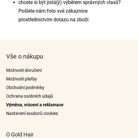
chcete si být jistá(ý) výběrem správných vlasů?
Pošlete nám foto své zákaznice
prostřednictvím dotazu na zboží.
Z
á
Vše o nákupu
p
a
Možnosti doručení
t
Možnosti platby
í
Obchodní podmínky
Ochrana osobních údajů
Výměna, vrácení a reklamace
Nastavení souborů cookies
O Gold Hair