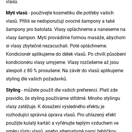
vlasů.
Mytí vlasů
- používejte kosmetiku dle potřeby vašich
vlasů. Příliš se nedoporučují ovocné šampony a také
šampony pro batolata. Vlasy opláchneme a naneseme na
vlasy šampon. Mytí provádíme formou masáže, abychom
si vlasy zbytečně nezacuchali. Poté opláchneme.
Kondicionér aplikujeme do délek vlasů. Po chvíli působení
kondicionéru vlasy umyjeme. Vlasy rozčešeme až jsou
alespoň z 80 % prosušené. Na závěr do vlasů aplikujeme
styling dle vašich požadavků.
Styling
- můžete použít dle vašich preferenci. Platí zde
pravidlo, že styling používáme střídmě. Mnoho stylingu
vlasy zatěžuje. K dosažení výsledného efektu je
rozhodující správná úprava vlasů. Pro uhlazený efekt
použijte kulatý kartáč a vyfénujte teplým vzduchem ve
směru růstu vlasů, anebo alternativně parní žehličkou.