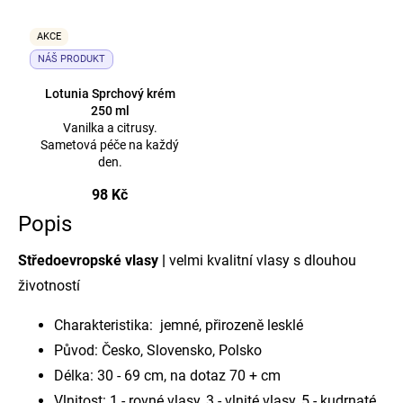
AKCE
NÁŠ PRODUKT
Lotunia Sprchový krém
250 ml
Vanilka a citrusy.
Sametová péče na každý
den.
98 Kč
Popis
Středoevropské vlasy |
velmi kvalitní vlasy s dlouhou
životností
Charakteristika: jemné, přirozeně lesklé
Původ: Česko, Slovensko, Polsko
Délka: 30 - 69 cm, na dotaz 70 + cm
Vlnitost: 1 - rovné vlasy, 3 - vlnité vlasy, 5 - kudrnaté