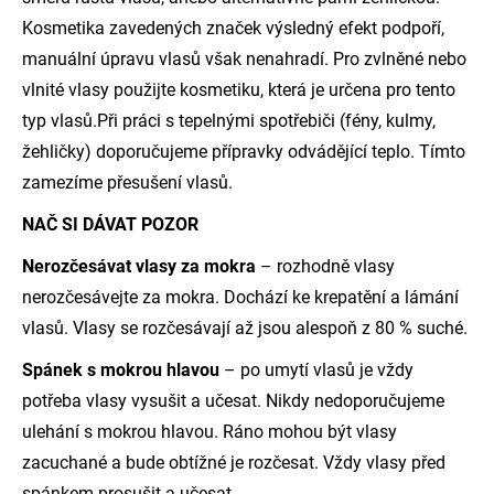
Kosmetika zavedených značek výsledný efekt podpoří,
manuální úpravu vlasů však nenahradí. Pro zvlněné nebo
vlnité vlasy použijte kosmetiku, která je určena pro tento
typ vlasů.Při práci s tepelnými spotřebiči (fény, kulmy,
žehličky) doporučujeme přípravky odvádějící teplo. Tímto
zamezíme přesušení vlasů.
NAČ SI DÁVAT POZOR
Nerozčesávat vlasy za mokra
– rozhodně vlasy
nerozčesávejte za mokra. Dochází ke krepatění a lámání
vlasů. Vlasy se rozčesávají až jsou alespoň z 80 % suché.
Spánek s mokrou hlavou
– po umytí vlasů je vždy
potřeba vlasy vysušit a učesat. Nikdy nedoporučujeme
ulehání s mokrou hlavou. Ráno mohou být vlasy
zacuchané a bude obtížné je rozčesat. Vždy vlasy před
spánkem prosušit a učesat.