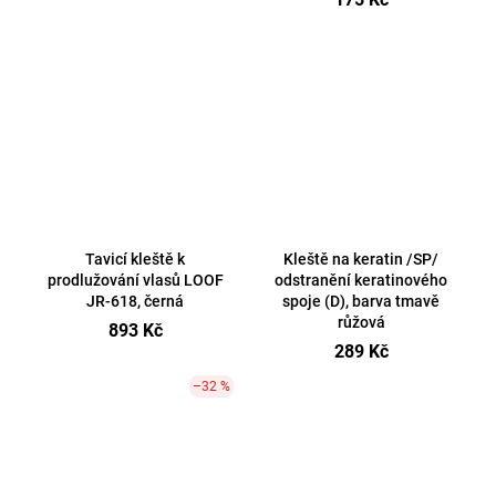
Tavicí kleště k
Kleště na keratin /SP/
prodlužování vlasů LOOF
odstranění keratinového
JR-618, černá
spoje (D), barva tmavě
růžová
893 Kč
289 Kč
–32 %