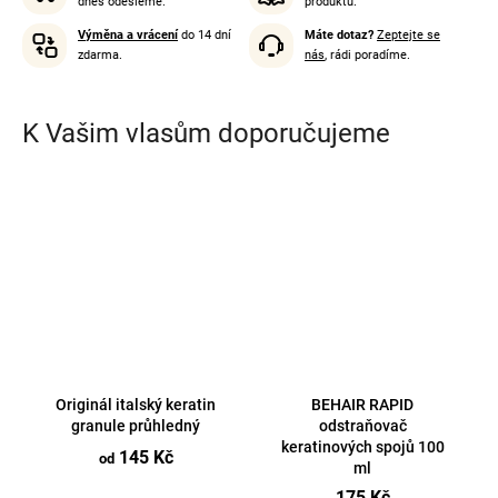
dnes odešleme.
produktu.
Výměna a vrácení
do 14 dní
Máte dotaz?
Zeptejte se
zdarma.
nás
, rádi poradíme.
K Vašim vlasům doporučujeme
Originál italský keratin
BEHAIR RAPID
granule průhledný
odstraňovač
keratinových spojů 100
145 Kč
od
ml
175 Kč