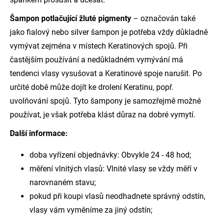
Šampon potlačující žluté pigmenty
– označován také
jako fialový nebo silver šampon je potřeba vždy důkladně
vymývat zejména v místech Keratinových spojů. Při
častějším používání a nedůkladném vymývání má
tendenci vlasy vysušovat a Keratinové spoje narušit. Po
určité době může dojít ke drolení Keratinu, popř.
uvolňování spojů. Tyto šampony je samozřejmě možné
používat, je však potřeba klást důraz na dobré vymytí.
Další informace:
doba vyřízení objednávky: Obvykle 24 - 48 hod;
měření vlnitých vlasů: Vlnité vlasy se vždy měří v
narovnaném stavu;
pokud při koupi vlasů neodhadnete správný odstín,
vlasy vám vyměníme za jiný odstín;