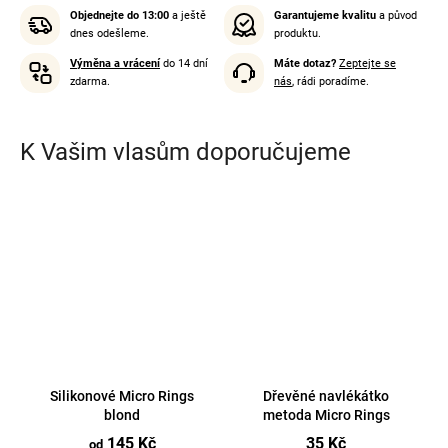
Objednejte do 13:00
a ještě
Garantujeme kvalitu
a původ
dnes odešleme.
produktu.
Výměna a vrácení
do 14 dní
Máte dotaz?
Zeptejte se
zdarma.
nás
, rádi poradíme.
K Vašim vlasům doporučujeme
Silikonové Micro Rings
Dřevěné navlékátko
blond
metoda Micro Rings
145 Kč
35 Kč
od