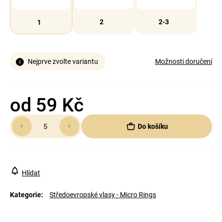
2
2-3
1
Nejprve zvolte variantu
Možnosti doručení
od
59 Kč
Měrná
Do košíku
cena:
Hlídat
Kategorie
:
Středoevropské vlasy - Micro Rings