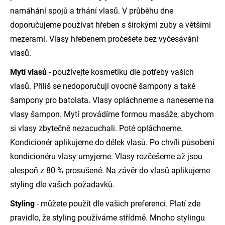
namáhání spojů a trhání vlasů. V průběhu dne
doporučujeme používat hřeben s širokými zuby a většími
mezerami. Vlasy hřebenem pročešete bez vyčesávání
vlasů.
Mytí vlasů
- používejte kosmetiku dle potřeby vašich
vlasů. Příliš se nedoporučují ovocné šampony a také
šampony pro batolata. Vlasy opláchneme a naneseme na
vlasy šampon. Mytí provádíme formou masáže, abychom
si vlasy zbytečně nezacuchali. Poté opláchneme.
Kondicionér aplikujeme do délek vlasů. Po chvíli působení
kondicionéru vlasy umyjeme. Vlasy rozčešeme až jsou
alespoň z 80 % prosušené. Na závěr do vlasů aplikujeme
styling dle vašich požadavků.
Styling
- můžete použít dle vašich preferenci. Platí zde
pravidlo, že styling používáme střídmě. Mnoho stylingu