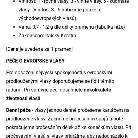
Vlnitost: 1 - rovné vlasy, 3 - vlnité vlasy, 5 - kudrnaté
vlasy (vlnitost 3 - 5 nabízíme pouze u
východoevropských vlasů)
Váha: 0,7 - 1,2 g dle délky pramenu (tabulka níže)
Zakončeno: italský Keratin
[Cena je uvedena za 1 pramen]
PÉČE O EVROPSKÉ VLASY
Pro dosažení nejvyšší spokojenosti s evropskými
prodlouženými vlasy doporučujeme se řídit těmito
radami. Při správné péči dosáhnete
několikaleté
životnosti vlasů
.
Denní péče
- vlasy jednou denně pročešeme kartáčem na
prodloužené vlasy. Začneme pročesáním spojů a poté
pokračujeme pročesáním délek až ke konečkům vlasů. Při
pročesávání vlasů si vlasy přidržíme, aby nedocházelo k