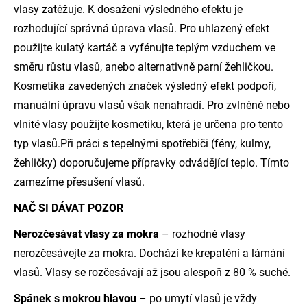
vlasy zatěžuje. K dosažení výsledného efektu je
rozhodující správná úprava vlasů. Pro uhlazený efekt
použijte kulatý kartáč a vyfénujte teplým vzduchem ve
směru růstu vlasů, anebo alternativně parní žehličkou.
Kosmetika zavedených značek výsledný efekt podpoří,
manuální úpravu vlasů však nenahradí. Pro zvlněné nebo
vlnité vlasy použijte kosmetiku, která je určena pro tento
typ vlasů.Při práci s tepelnými spotřebiči (fény, kulmy,
žehličky) doporučujeme přípravky odvádějící teplo. Tímto
zamezíme přesušení vlasů.
NAČ SI DÁVAT POZOR
Nerozčesávat vlasy za mokra
– rozhodně vlasy
nerozčesávejte za mokra. Dochází ke krepatění a lámání
vlasů. Vlasy se rozčesávají až jsou alespoň z 80 % suché.
Spánek s mokrou hlavou
– po umytí vlasů je vždy