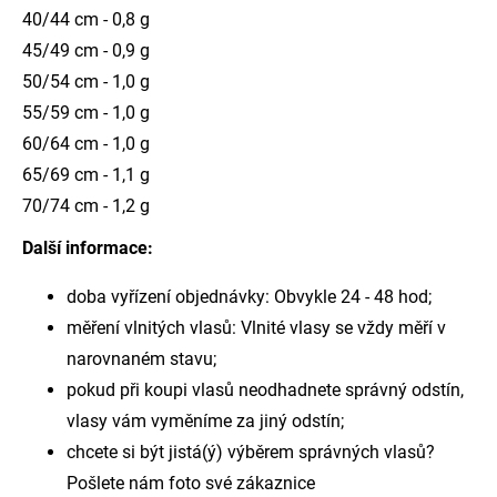
40/44 cm - 0,8 g
45/49 cm - 0,9 g
50/54 cm - 1,0 g
55/59 cm - 1,0 g
60/64 cm - 1,0 g
65/69 cm - 1,1 g
70/74 cm - 1,2 g
Další informace:
doba vyřízení objednávky: Obvykle 24 - 48 hod;
měření vlnitých vlasů: Vlnité vlasy se vždy měří v
narovnaném stavu;
pokud při koupi vlasů neodhadnete správný odstín,
vlasy vám vyměníme za jiný odstín;
chcete si být jistá(ý) výběrem správných vlasů?
Pošlete nám foto své zákaznice