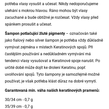
potřeba vlasy vysušit a učesat. Nikdy nedoporučujeme
ulehání s mokrou hlavou. Ráno mohou být vlasy
zacuchané a bude obtížné je rozčesat. Vždy vlasy před
spánkem prosušit a učesat.
Šampon potlačující žluté pigmenty
– označován také
jako fialový nebo silver šampon je potřeba vždy důkladně
vymývat zejména v místech Keratinových spojů. Při
častějším používání a nedůkladném vymývání má
tendenci vlasy vysušovat a Keratinové spoje narušit. Po
určité době může dojít ke drolení Keratinu, popř.
uvolňování spojů. Tyto šampony je samozřejmě možné
používat, je však potřeba klást důraz na dobré vymytí.
Garantovaná min. váha našich keratinových pramenů:
30/34 cm - 0,7 g
35/39 cm - 0,7 g