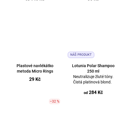
NÁŠ PRODUKT
Plastové navlékátko
Lotunia Polar Shampoo
metoda Micro Rings
250 ml
Neutralizuje žluté tóny.
29 Kč
Čistá platinová blond.
284 Kč
od
–32 %