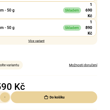
1
cm - 50 g
690
Skladem
Kč
1
cm - 50 g
890
Skladem
Kč
Více variant
olte variantu
Možnosti doručení
590 Kč
Do košíku