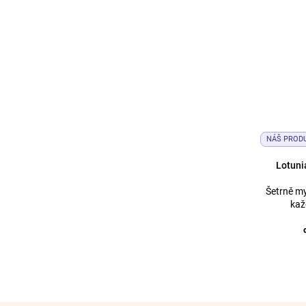
icionér
NÁŠ PROD
Lotuni
kartáčem na prodloužené vlasy
Šetrně my
kaž
po směru růstu
5 cm pod spoji.