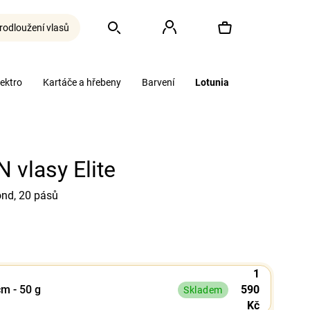
rodloužení vlasů
Hledat
Přihlášení
Nákupní
lektro
Kartáče a hřebeny
Barvení
Lotunia
košík
 vlasy Elite
nd, 20 pásů
1
cm - 50 g
590
Skladem
Kč