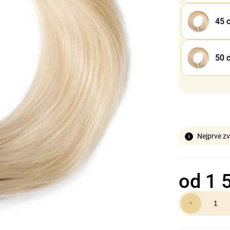
45 
50 
Nejprve zv
od
1 
Měrná
cena: