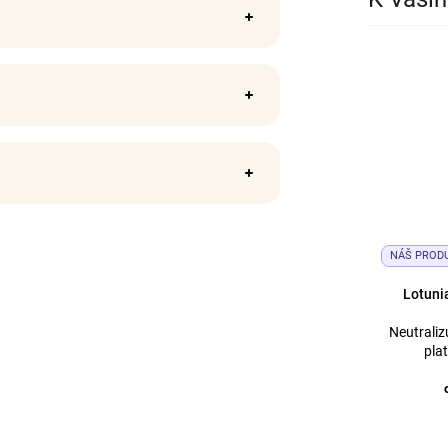
NÁŠ PROD
Lotuni
Neutralizu
pla