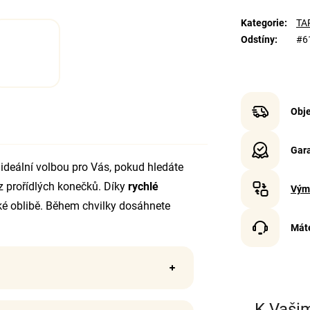
Kategorie
:
TAP
Odstíny
:
#6
Obje
Gara
 ideální volbou pro Vás, pokud hledáte
 prořídlých konečků. Díky
rychlé
Vým
lké oblibě. Během chvilky dosáhnete
Mát
K Vaši