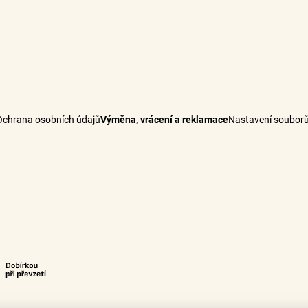
Potřebné množství vlasů k prodloužení
Ochrana osobních údajů
Výměna, vrácení a reklamace
Nastavení souborů
Méně než 50 gramů
50 – 90 gramů
100 – 140 gramů
Více než 150 gramů