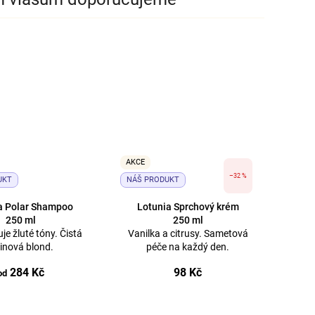
AKCE
–32 %
UKT
NÁŠ PRODUKT
a Polar Shampoo
Lotunia Sprchový krém
250 ml
250 ml
je žluté tóny. Čistá
Vanilka a citrusy. Sametová
tinová blond.
péče na každý den.
284 Kč
98 Kč
od