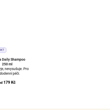
UKT
a Daily Shampoo
250 ml
je, nevysušuje. Pro
dodenní péči.
179 Kč
od