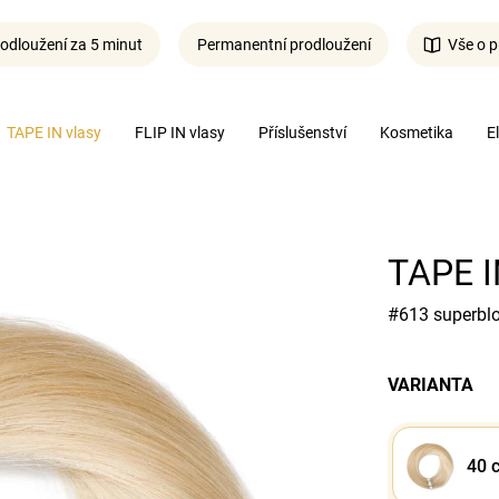
odloužení za 5 minut
Permanentní prodloužení
Vše o p
Co potřebujete najít?
TAPE IN vlasy
FLIP IN vlasy
Příslušenství
Kosmetika
E
Hledat
TAPE IN
#613 superblo
VARIANTA
40 