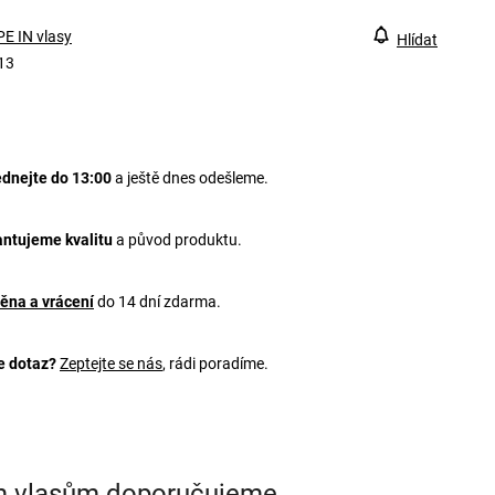
E IN vlasy
Hlídat
13
dnejte do 13:00
a ještě dnes odešleme.
ntujeme kvalitu
a původ produktu.
ěna a vrácení
do 14 dní zdarma.
e dotaz?
Zeptejte se nás
, rádi poradíme.
m vlasům doporučujeme