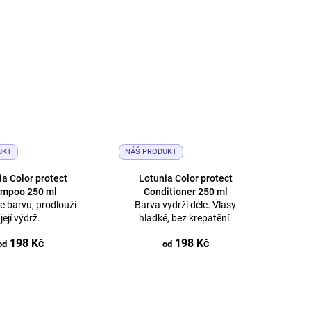
UKT
NÁŠ PRODUKT
ia Color protect
Lotunia Color protect
mpoo 250 ml
Conditioner 250 ml
 barvu, prodlouží
Barva vydrží déle. Vlasy
její výdrž.
hladké, bez krepatění.
198 Kč
198 Kč
od
od