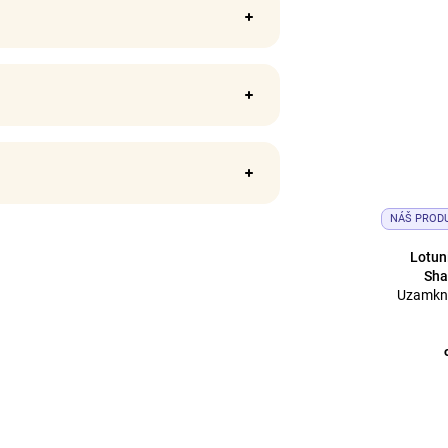
NÁŠ PROD
Lotun
Sha
Uzamkne