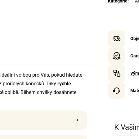
Kategorie
:
TAP
Obje
Gara
Vým
 ideální volbou pro Vás, pokud hledáte
 prořídlých konečků. Díky
rychlé
Mát
lké oblibě. Během chvilky dosáhnete
K Vaši