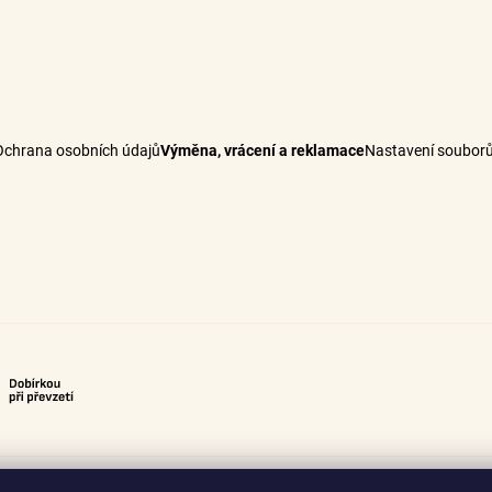
Ochrana osobních údajů
Výměna, vrácení a reklamace
Nastavení souborů
Potřebné množství vlasů k prodloužení
Méně než 50 gramů
50 – 90 gramů
100 – 140 gramů
Více než 150 gramů