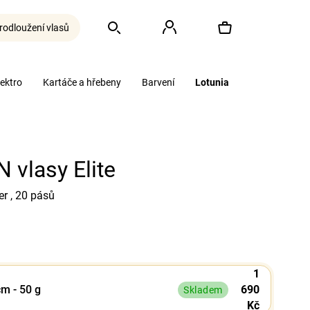
rodloužení vlasů
Hledat
Přihlášení
Nákupní
lektro
Kartáče a hřebeny
Barvení
Lotunia
košík
 vlasy Elite
r , 20 pásů
1
cm - 50 g
690
Skladem
Kč