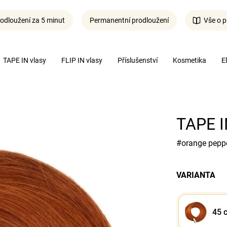
odloužení za 5 minut
Permanentní prodloužení
Vše o p
Co potřebujete najít?
TAPE IN vlasy
FLIP IN vlasy
Příslušenství
Kosmetika
E
Hledat
TAPE IN
#orange peppe
VARIANTA
45 