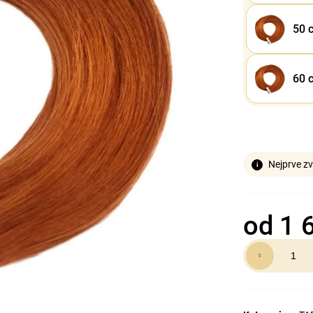
50 
60 
Nejprve zv
od
1 
Měrná
cena: