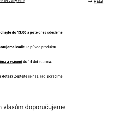
E IN vlasy Elite
Hlídat
dnejte do 13:00
a ještě dnes odešleme.
ntujeme kvalitu
a původ produktu.
ěna a vrácení
do 14 dní zdarma.
e dotaz?
Zeptejte se nás
, rádi poradíme.
m vlasům doporučujeme