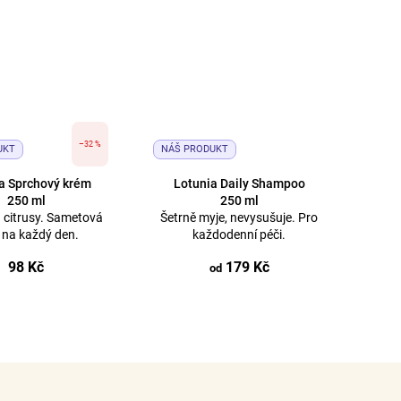
–32 %
UKT
NÁŠ PRODUKT
a Sprchový krém
Lotunia Daily Shampoo
250 ml
250 ml
a citrusy. Sametová
Šetrně myje, nevysušuje. Pro
 na každý den.
každodenní péči.
98 Kč
179 Kč
od