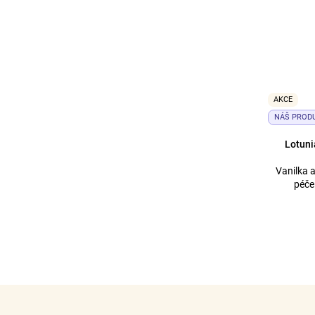
AKCE
NÁŠ PROD
icionér
Lotuni
Vanilka 
kartáčem na prodloužené vlasy
péče
po směru růstu
5 cm pod spoji.