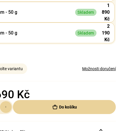
1
cm - 50 g
890
Skladem
Kč
2
cm - 50 g
190
Skladem
Kč
olte variantu
Možnosti doručení
690 Kč
Do košíku