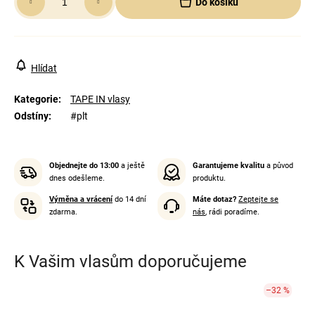
Do košíku
cena:
Hlídat
Kategorie
:
TAPE IN vlasy
Odstíny
:
#plt
Objednejte do 13:00
a ještě
Garantujeme kvalitu
a původ
dnes odešleme.
produktu.
Výměna a vrácení
do 14 dní
Máte dotaz?
Zeptejte se
zdarma.
nás
, rádi poradíme.
K Vašim vlasům doporučujeme
–32 %