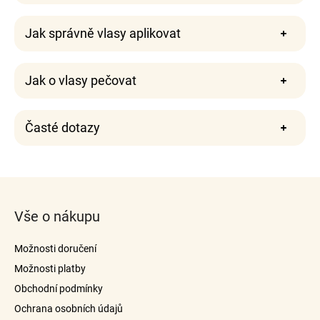
Jak správně vlasy aplikovat
Jak o vlasy pečovat
Časté dotazy
Z
á
Vše o nákupu
p
a
Možnosti doručení
t
Možnosti platby
í
Obchodní podmínky
Ochrana osobních údajů