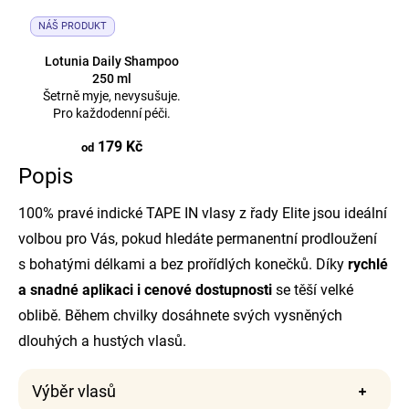
NÁŠ PRODUKT
Lotunia Daily Shampoo
250 ml
Šetrně myje, nevysušuje.
Pro každodenní péči.
179 Kč
od
Popis
100% pravé indické TAPE IN vlasy z řady Elite jsou ideální
volbou pro Vás, pokud hledáte permanentní prodloužení
s bohatými délkami a bez prořídlých konečků. Díky
rychlé
a snadné aplikaci i cenové dostupnosti
se těší velké
oblibě. Během chvilky dosáhnete svých vysněných
dlouhých a hustých vlasů.
Výběr vlasů