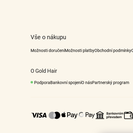
Z
á
p
a
t
Vše o nákupu
í
Možnosti doručení
Možnosti platby
Obchodní podmínky
O Gold Hair
Podpora
Bankovní spojení
O nás
Partnerský program