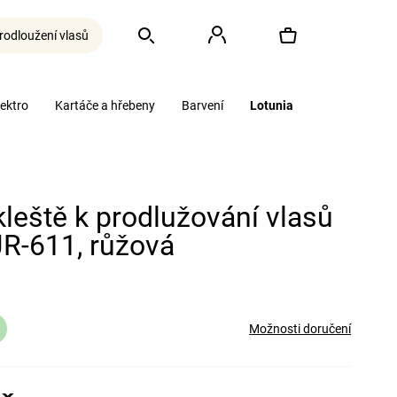
rodloužení vlasů
Hledat
Přihlášení
Nákupní
lektro
Kartáče a hřebeny
Barvení
Lotunia
košík
kleště k prodlužování vlasů
R-611, růžová
Možnosti doručení