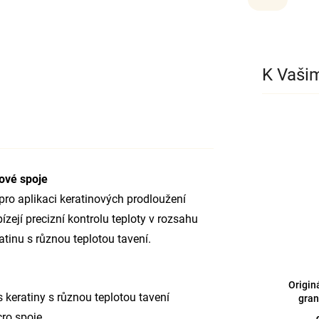
K Vaši
nové spoje
pro aplikaci keratinových prodloužení
zejí precizní kontrolu teploty v rozsahu
atinu s různou teplotou tavení.
Originá
 keratiny s různou teplotou tavení
gran
cro spoje