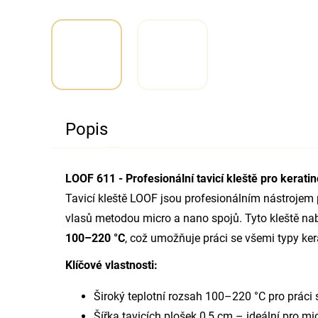
Popis
LOOF 611 - Profesionální tavicí kleště pro kerati
Tavicí kleště LOOF jsou profesionálním nástrojem 
vlasů metodou micro a nano spojů. Tyto kleště nabí
100–220 °C
, což umožňuje práci se všemi typy ker
Klíčové vlastnosti:
Široký teplotní rozsah 100–220 °C pro práci s
Šířka tavicích plošek 0,5 cm – ideální pro mi