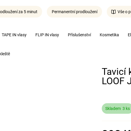
odloužení za 5 minut
Permanentní prodloužení
Vše o p
Co potřebujete najít?
TAPE IN vlasy
FLIP IN vlasy
Příslušenství
Kosmetika
E
kleště
Hledat
Tavicí 
LOOF J
Skladem
3 ks