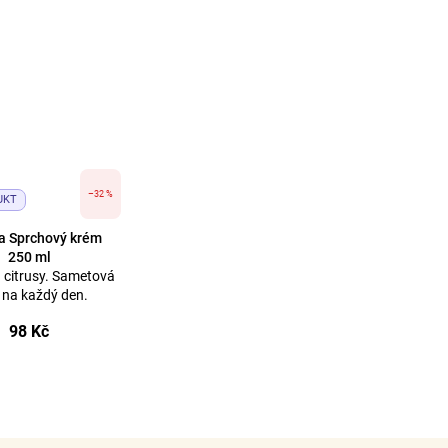
–32 %
UKT
a Sprchový krém
250 ml
a citrusy. Sametová
 na každý den.
98 Kč