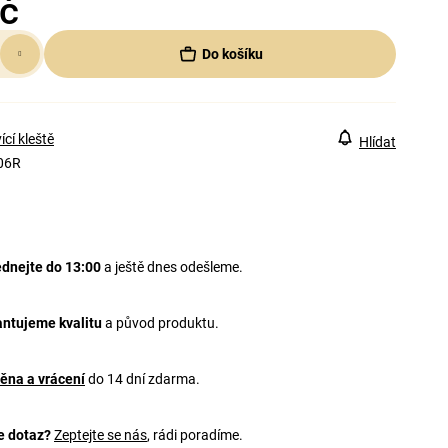
č
Do košíku
ící kleště
Hlídat
06R
dnejte do 13:00
a ještě dnes odešleme.
ntujeme kvalitu
a původ produktu.
ěna a vrácení
do 14 dní zdarma.
e dotaz?
Zeptejte se nás
, rádi poradíme.