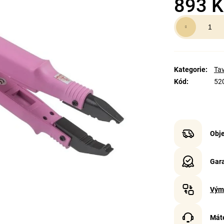
893 K
Měrná
cena:
Kategorie
:
Tav
Kód
:
52
Obje
Gara
Vým
Mát