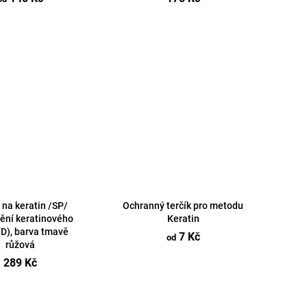
 na keratin /SP/
Ochranný terčík pro metodu
ění keratinového
Keratin
(D), barva tmavě
7 Kč
od
růžová
289 Kč