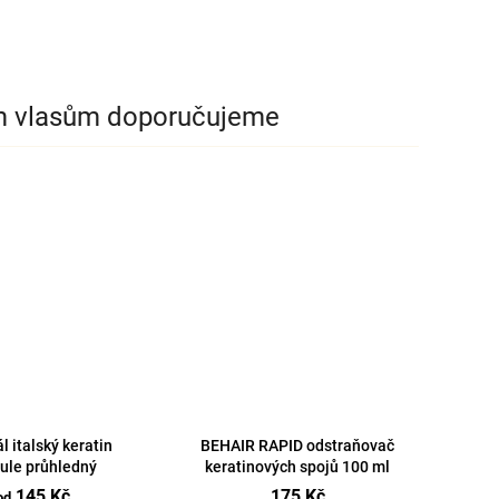
m vlasům doporučujeme
l italský keratin
BEHAIR RAPID odstraňovač
ule průhledný
keratinových spojů 100 ml
145 Kč
175 Kč
od