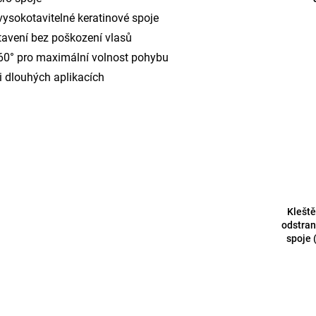
 vysokotavitelné keratinové spoje
tavení bez poškození vlasů
60° pro maximální volnost pohybu
i dlouhých aplikacích
Kleště
odstran
spoje 