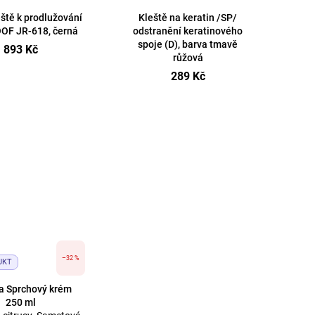
eště k prodlužování
Kleště na keratin /SP/
OOF JR-618, černá
odstranění keratinového
spoje (D), barva tmavě
893 Kč
růžová
289 Kč
–32 %
UKT
a Sprchový krém
250 ml