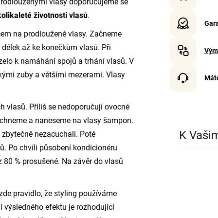
 prodlouženými vlasy doporučujeme se
olikaleté životnosti vlasů
.
Gara
čem na prodloužené vlasy. Začneme
délek až ke konečkům vlasů. Při
Vým
zelo k namáhání spojů a trhání vlasů. V
kými zuby a většími mezerami. Vlasy
Mát
h vlasů. Příliš se nedoporučují ovocné
láchneme a naneseme na vlasy šampon.
K Vaši
zbytečně nezacuchali. Poté
ů. Po chvíli působení kondicionéru
z 80 % prosušené. Na závěr do vlasů
 zde pravidlo, že styling používáme
í výsledného efektu je rozhodující