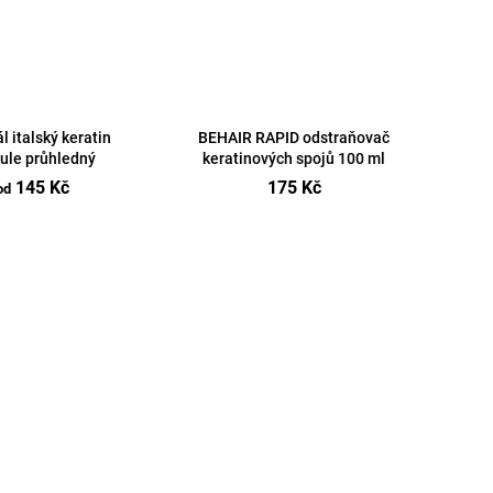
l italský keratin
BEHAIR RAPID odstraňovač
ule průhledný
keratinových spojů 100 ml
145 Kč
175 Kč
od