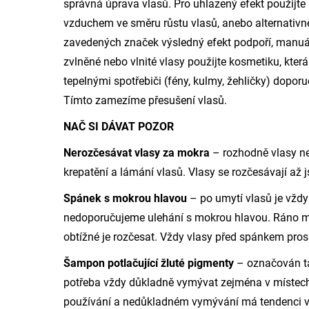
správná úprava vlasů. Pro uhlazený efekt použijte 
vzduchem ve směru růstu vlasů, anebo alternativn
zavedených značek výsledný efekt podpoří, manuál
zvlněné nebo vlnité vlasy použijte kosmetiku, která 
tepelnými spotřebiči (fény, kulmy, žehličky) doporu
Tímto zamezíme přesušení vlasů.
NAČ SI DÁVAT POZOR
Nerozčesávat vlasy za mokra
– rozhodně vlasy ne
krepatění a lámání vlasů. Vlasy se rozčesávají až 
Spánek s mokrou hlavou
– po umytí vlasů je vždy
nedoporučujeme ulehání s mokrou hlavou. Ráno m
obtížné je rozčesat. Vždy vlasy před spánkem pros
Šampon potlačující žluté pigmenty
– označován ta
potřeba vždy důkladně vymývat zejména v místech 
používání a nedůkladném vymývání má tendenci vl