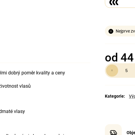
Nejprve zv
od
44
Měrná
elmi dobrý poměr kvality a ceny
cena:
životnost vlasů
Kategorie
:
Vý
kudrnaté vlasy
Obje