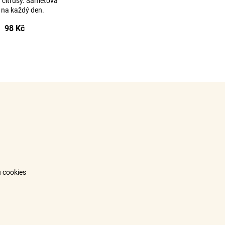
a citrusy. Sametová
 na každý den.
98 Kč
 cookies