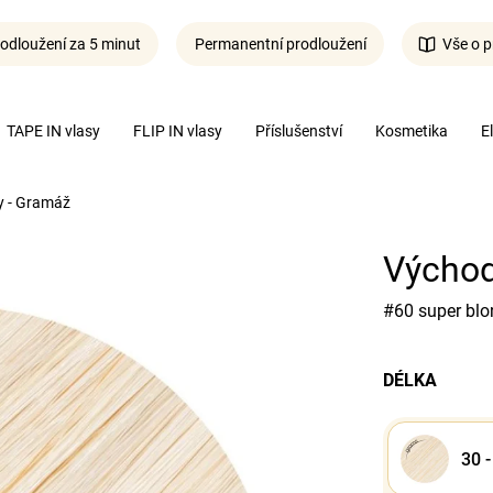
odloužení za 5 minut
Permanentní prodloužení
Vše o p
Co potřebujete najít?
TAPE IN vlasy
FLIP IN vlasy
Příslušenství
Kosmetika
E
y - Gramáž
Hledat
Východ
#60 super blo
DÉLKA
30 