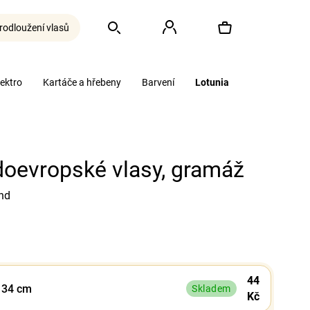
rodloužení vlasů
Hledat
Přihlášení
Nákupní
lektro
Kartáče a hřebeny
Barvení
Lotunia
košík
oevropské vlasy, gramáž
nd
44
- 34 cm
Skladem
Kč