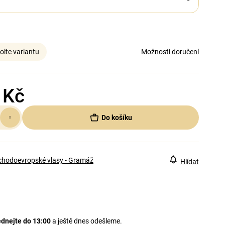
olte variantu
Možnosti doručení
 Kč
Do košíku
chodoevropské vlasy - Gramáž
Hlídat
dnejte do 13:00
a ještě dnes odešleme.