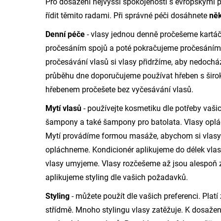
Pro dosažení nejvyšší spokojenosti s evropskými
řídit těmito radami. Při správné péči dosáhnete
něk
Denní péče
- vlasy jednou denně pročešeme kartá
pročesáním spojů a poté pokračujeme pročesáním 
pročesávání vlasů si vlasy přidržíme, aby nedochá
průběhu dne doporučujeme používat hřeben s širo
hřebenem pročešete bez vyčesávání vlasů.
Mytí vlasů
- používejte kosmetiku dle potřeby vašic
šampony a také šampony pro batolata. Vlasy op
Mytí provádíme formou masáže, abychom si vlasy 
opláchneme. Kondicionér aplikujeme do délek vlas
vlasy umyjeme. Vlasy rozčešeme až jsou alespoň 
aplikujeme styling dle vašich požadavků.
Styling
- můžete použít dle vašich preferenci. Platí
střídmě. Mnoho stylingu vlasy zatěžuje. K dosažen