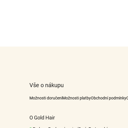
Z
á
p
a
t
Vše o nákupu
í
Možnosti doručení
Možnosti platby
Obchodní podmínky
O Gold Hair