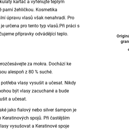
kulatý kartáč a vyfénujte teplým
ě parní žehličkou. Kosmetika
ní úpravu vlasů však nenahradí. Pro
je určena pro tento typ vlasů.Při práci s
čujeme přípravky odvádějící teplo.
Originá
gran
rozčesávejte za mokra. Dochází ke
jsou alespoň z 80 % suché.
 potřeba vlasy vysušit a učesat. Nikdy
ohou být vlasy zacuchané a bude
ušit a učesat.
ké jako fialový nebo silver šampon je
Keratinových spojů. Při častějším
asy vysušovat a Keratinové spoje