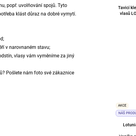
inu, popř. uvolňování spojů. Tyto
Tavicí kl
vlasů L
třeba klást důraz na dobré vymytí.
d;
měří v narovnaném stavu;
odstín, vlasy vám vyměníme za jiný
sů? Pošlete nám foto své zákaznice
AKCE
NÁŠ PROD
Lotuni