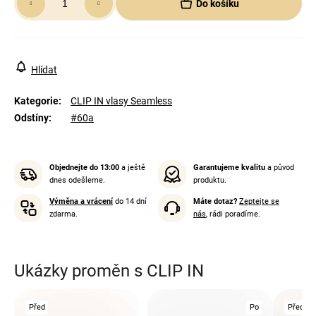
Do košíku
cena:
Hlídat
Kategorie
:
CLIP IN vlasy Seamless
Odstíny
:
#60a
Objednejte do 13:00
a ještě
Garantujeme kvalitu
a původ
dnes odešleme.
produktu.
Výměna a vrácení
do 14 dní
Máte dotaz?
Zeptejte se
zdarma.
nás
, rádi poradíme.
Ukázky proměn s CLIP IN
Před
Po
Před