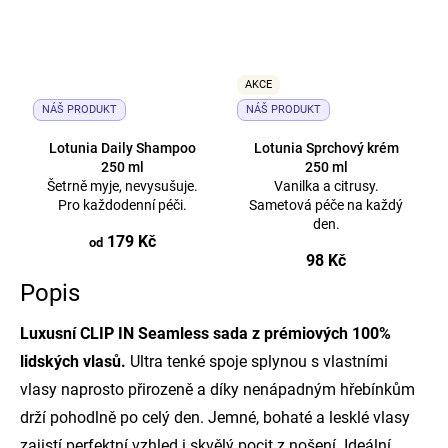
AKCE
NÁŠ PRODUKT
NÁŠ PRODUKT
Lotunia Daily Shampoo
Lotunia Sprchový krém
250 ml
250 ml
Šetrně myje, nevysušuje.
Vanilka a citrusy.
Pro každodenní péči.
Sametová péče na každý
den.
179 Kč
od
98 Kč
Popis
Luxusní CLIP IN Seamless sada z prémiových 100%
lidských vlasů.
Ultra tenké spoje splynou s vlastními
vlasy naprosto přirozeně a díky nenápadným hřebínkům
drží pohodlně po celý den. Jemné, bohaté a lesklé vlasy
zajistí perfektní vzhled i skvělý pocit z nošení. Ideální