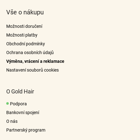
á
Vše o nákupu
p
a
Možnosti doručení
t
Možnosti platby
í
Obchodní podmínky
Ochrana osobních údajů
Výměna, vrácení a reklamace
Nastavení souborů cookies
O Gold Hair
Podpora
Bankovní spojení
O nás
Partnerský program