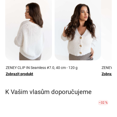
ZENEY CLIP IN Seamless #7.0, 40 cm - 120 g
ZENEY CL
Zobrazit produkt
Zobrazit
K Vašim vlasům doporučujeme
–32 %