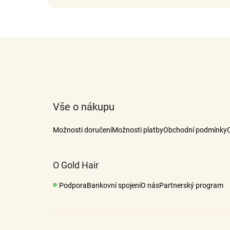
Z
á
p
a
t
Vše o nákupu
í
Možnosti doručení
Možnosti platby
Obchodní podmínky
O Gold Hair
Podpora
Bankovní spojení
O nás
Partnerský program