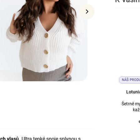
NÁŠ PROD
Lotuni
Šetrně my
kaž
ch vlasů.
Ultra tenké spoje splynou s