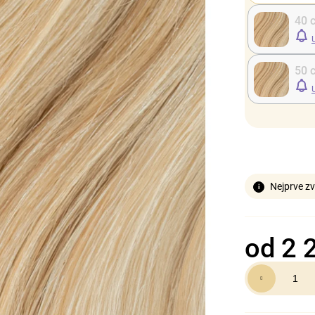
40 
50 
Nejprve zv
od
2 
Měrná
cena: