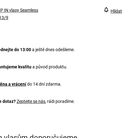
P IN vlasy Seamless
Hlídat
13/9
dnejte do 13:00
a ještě dnes odešleme.
ntujeme kvalitu
a původ produktu.
ěna a vrácení
do 14 dní zdarma.
e dotaz?
Zeptejte se nás
, rádi poradíme.
m vlasům doporučujeme