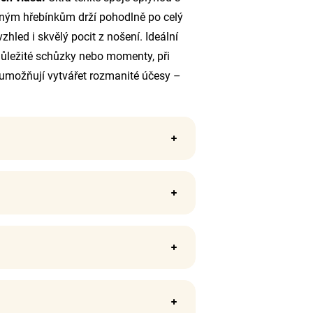
dným hřebínkům drží pohodlně po celý
zhled i skvělý pocit z nošení. Ideální
, důležité schůzky nebo momenty, při
a umožňují vytvářet rozmanité účesy –