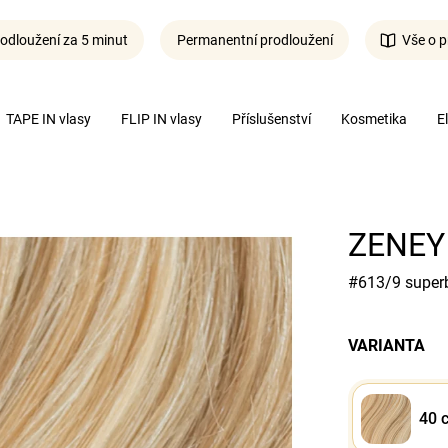
odloužení za 5 minut
Permanentní prodloužení
Vše o p
Co potřebujete najít?
TAPE IN vlasy
FLIP IN vlasy
Příslušenství
Kosmetika
E
Hledat
ZENEY 
#613/9 superb
VARIANTA
40 