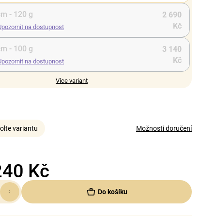
cm - 120 g
2 690
Kč
Upozornit na dostupnost
cm - 100 g
3 140
Kč
Upozornit na dostupnost
Více variant
olte variantu
Možnosti doručení
240 Kč
Do košíku