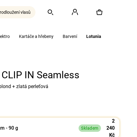
rodloužení vlasů
Hledat
Přihlášení
Nákupní
lektro
Kartáče a hřebeny
Barvení
Lotunia
košík
CLIP IN Seamless
lond + zlatá perleťová
2
cm - 90 g
240
Skladem
Kč