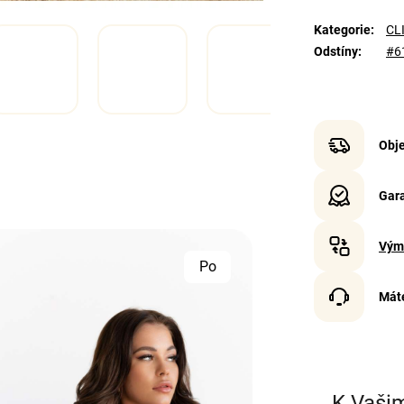
Kategorie
:
CLI
Odstíny
:
#6
Obje
Gara
Vým
Po
Mát
K Vaši