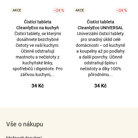
AKCE
–24 %
AKCE
–24 %
Čistící tableta
Čistící tableta
CleanlyEco na kuchyň
CleanlyEco UNIVERSAL
Čisticí tablety, se kterými
Univerzální čisticí tablety
dosáhnete bezchybné
pro snadný úklid celé
čistoty ve vaší kuchyni.
domácnosti – od kuchyně
Účinně odstraňují
a koupelny až po podlahy
mastnotu a nečistoty z
a další povrchy. Účinně
kuchyňské linky,
odstraňují špínu i
spotřebičů i digestoře. Pro
nečistoty a díky 100%
zářivou kuchyni,...
přírodnímu...
34 Kč
34 Kč
O
v
Z
l
á
á
Vše o nákupu
p
d
a
a