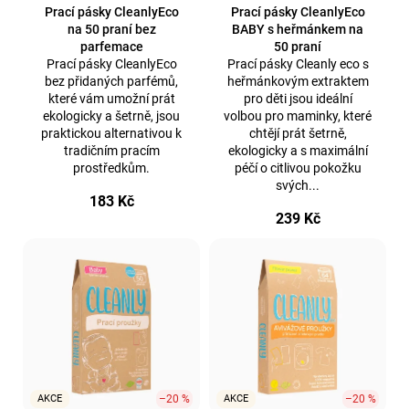
d
Prací pásky CleanlyEco
Prací pásky CleanlyEco
a
na 50 praní bez
BABY s heřmánkem na
u
j
parfemace
50 praní
k
Prací pásky CleanlyEco
Prací pásky Cleanly eco s
í
t
bez přidaných parfémů,
heřmánkovým extraktem
t
které vám umožní prát
pro děti jsou ideální
ů
?
ekologicky a šetrně, jsou
volbou pro maminky, které
praktickou alternativou k
chtějí prát šetrně,
tradičním pracím
ekologicky a s maximální
prostředkům.
péčí o citlivou pokožku
svých...
183 Kč
239 Kč
Hledat
AKCE
–20 %
AKCE
–20 %