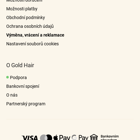
Možnosti doručení
c
t
í
Možnosti platby
í
p
Obchodní podmínky
r
Ochrana osobních údajů
v
Výměna, vrácení a reklamace
k
y
Nastavení souborů cookies
v
ý
p
O Gold Hair
i
s
Podpora
u
Bankovní spojení
O nás
Partnerský program