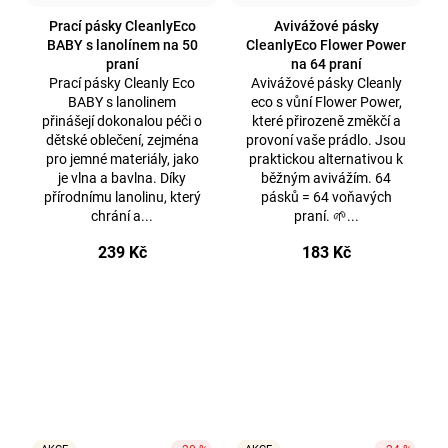
Prací pásky CleanlyEco
Avivážové pásky
BABY s lanolínem na 50
CleanlyEco Flower Power
praní
na 64 praní
Prací pásky Cleanly Eco
Avivážové pásky Cleanly
BABY s lanolinem
eco s vůní Flower Power,
přinášejí dokonalou péči o
které přirozeně změkčí a
dětské oblečení, zejména
provoní vaše prádlo. Jsou
pro jemné materiály, jako
praktickou alternativou k
je vlna a bavlna. Díky
běžným avivážím. 64
přírodnímu lanolinu, který
pásků = 64 voňavých
chrání a...
praní. 🌱...
239 Kč
183 Kč