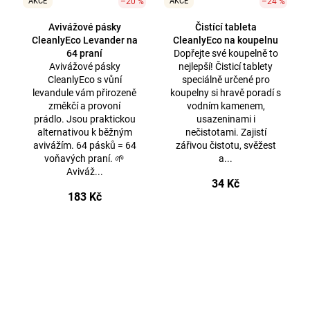
AKCE
–20 %
AKCE
–24 %
Avivážové pásky
Čistící tableta
CleanlyEco Levander na
CleanlyEco na koupelnu
64 praní
Dopřejte své koupelně to
Avivážové pásky
nejlepší! Čisticí tablety
CleanlyEco s vůní
speciálně určené pro
levandule vám přirozeně
koupelny si hravě poradí s
změkčí a provoní
vodním kamenem,
prádlo. Jsou praktickou
usazeninami i
alternativou k běžným
nečistotami. Zajistí
avivážím. 64 pásků = 64
zářivou čistotu, svěžest
voňavých praní. 🌱
a...
Aviváž...
34 Kč
183 Kč