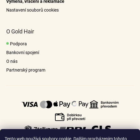
Výměna, vrácení a reklamace
a
Nastavení souborů cookies
j
í
t
O Gold Hair
?
Podpora
Bankovní spojení
O nás
Partnerský program
Hledat
Tento web používá soubory cookie. Dalším procházením tohoto