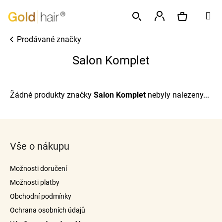
K
Přejít
M
o
na
Zpět
Zpět
š
obsah
Přihlášení
Prodávané značky
í
Hledat
Nákupní
C
k
Salon Komplet
o
p
košík
o
Žádné produkty značky
Salon Komplet
nebyly nalezeny...
t
ř
Z
e
á
b
Vše o nákupu
p
u
a
j
Možnosti doručení
t
e
Možnosti platby
í
t
Obchodní podmínky
e
Ochrana osobních údajů
n