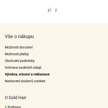
S
1
2
t
O
r
v
á
l
Z
n
á
k
á
d
o
Vše o nákupu
p
a
v
c
a
á
Možnosti doručení
n
í
t
í
p
Možnosti platby
í
r
Obchodní podmínky
v
Ochrana osobních údajů
k
Výměna, vrácení a reklamace
y
v
Nastavení souborů cookies
ý
p
i
O Gold Hair
s
u
Podpora