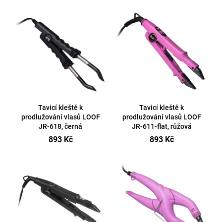
V
a
ý
j
p
í
i
t
s
?
p
r
o
d
Tavicí kleště k
Tavicí kleště k
prodlužování vlasů LOOF
prodlužování vlasů LOOF
u
Hledat
JR-618, černá
JR-611-flat, růžová
k
893 Kč
893 Kč
t
ů