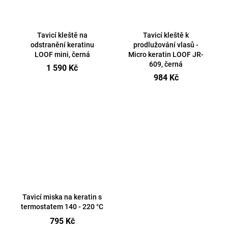
Tavicí kleště na
Tavicí kleště k
odstranění keratinu
prodlužování vlasů -
LOOF mini, černá
Micro keratin LOOF JR-
609, černá
1 590 Kč
984 Kč
Tavicí miska na keratin s
termostatem 140 - 220 °C
795 Kč