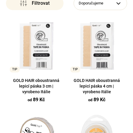
Doporučujeme
a
j
V
í
ý
t
p
?
i
s
p
r
TIP
TIP
o
Hledat
d
GOLD HAIR oboustranná
GOLD HAIR oboustranná
lepicí páska 3 cm |
lepicí páska 4 cm |
u
vyrobeno Itálie
vyrobeno Itálie
k
89 Kč
89 Kč
od
od
t
ů