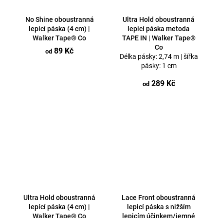
No Shine oboustranná
Ultra Hold oboustranná
lepicí páska (4 cm) |
lepicí páska metoda
Walker Tape® Co
TAPE IN | Walker Tape®
Co
89 Kč
od
Délka pásky: 2,74 m | šířka
pásky: 1 cm
289 Kč
od
Ultra Hold oboustranná
Lace Front oboustranná
lepící páska (4 cm) |
lepicí páska s nižším
Walker Tape® Co
lepicím účinkem/jemné