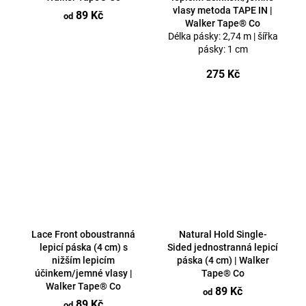
vlasy metoda TAPE IN |
89 Kč
od
Walker Tape® Co
Délka pásky: 2,74 m | šířka
pásky: 1 cm
275 Kč
Lace Front oboustranná
Natural Hold Single-
lepicí páska (4 cm) s
Sided jednostranná lepicí
nižším lepicím
páska (4 cm) | Walker
účinkem/jemné vlasy |
Tape® Co
Walker Tape® Co
89 Kč
od
89 Kč
od