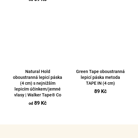
Natural Hold
Green Tape oboustranná
oboustranná lepicí páska
lepicí páska metoda
(4 cm) s nejnižším
TAPE IN (4 cm)
lepicím účinkem/jemné
89 Kč
vlasy | Walker Tape® Co
89 Kč
od
O
v
Z
l
á
á