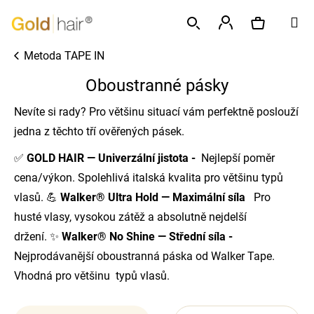
K
Přejít
M
o
na
Zpět
Zpět
š
obsah
Přihlášení
Metoda TAPE IN
í
Hledat
Nákupní
C
k
Oboustranné pásky
o
p
košík
Nevíte si rady? Pro většinu situací vám perfektně poslouží
o
jedna z těchto tří ověřených pásek.
t
✅
GOLD HAIR
— Univerzální jistota -
Nejlepší poměr
ř
cena/výkon. Spolehlivá italská kvalita pro většinu typů
e
vlasů. 💪
Walker® Ultra Hold — Maximální síla
Pro
b
husté vlasy, vysokou zátěž a absolutně nejdelší
u
držení. ✨
Walker® No Shine — Střední síla -
j
e
Nejprodávanější oboustranná páska od Walker Tape.
t
Vhodná pro většinu typů vlasů.
e
n