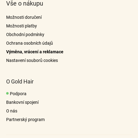
Vše o nákupu
p
d
a
a
Možnosti doručení
c
t
í
Možnosti platby
í
p
Obchodní podmínky
r
Ochrana osobních údajů
v
Výměna, vrácení a reklamace
k
y
Nastavení souborů cookies
v
ý
p
O Gold Hair
i
s
Podpora
u
Bankovní spojení
O nás
Partnerský program