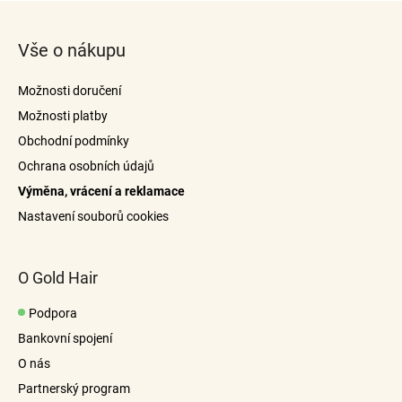
Z
á
Vše o nákupu
p
a
Možnosti doručení
t
Možnosti platby
í
Obchodní podmínky
Ochrana osobních údajů
Výměna, vrácení a reklamace
Nastavení souborů cookies
O Gold Hair
Podpora
Bankovní spojení
O nás
Partnerský program