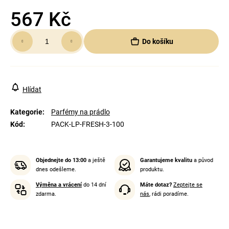
567 Kč
Měrná
Do košíku
cena:
Hlídat
Kategorie
:
Parfémy na prádlo
Kód
:
PACK-LP-FRESH-3-100
Objednejte do 13:00
a ještě
Garantujeme kvalitu
a původ
dnes odešleme.
produktu.
Výměna a vrácení
do 14 dní
Máte dotaz?
Zeptejte se
zdarma.
nás
, rádi poradíme.