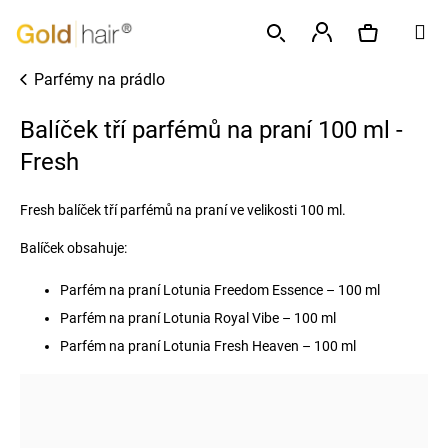
K
Přejít
M
o
na
Zpět
Zpět
š
obsah
Přihlášení
Parfémy na prádlo
í
Hledat
Nákupní
C
k
Balíček tří parfémů na praní 100 ml -
o
p
Fresh
košík
o
t
Fresh balíček tří parfémů na praní ve velikosti 100 ml.
ř
Balíček obsahuje:
e
b
Parfém na praní Lotunia Freedom Essence – 100 ml
u
Parfém na praní Lotunia Royal Vibe – 100 ml
j
Parfém na praní Lotunia Fresh Heaven – 100 ml
e
t
e
n